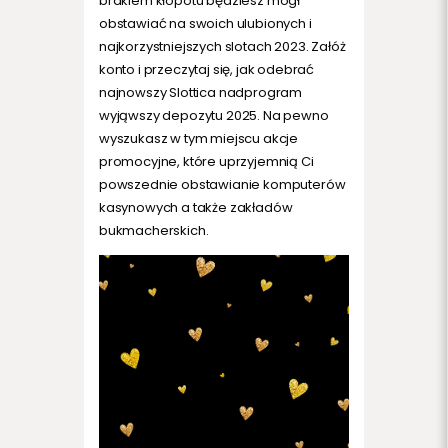
brakiem kłopotu będziesz mógł
obstawiać na swoich ulubionych i
najkorzystniejszych slotach 2023. Załóż
konto i przeczytaj się, jak odebrać
najnowszy Slottica nadprogram
wyjąwszy depozytu 2025. Na pewno
wyszukasz w tym miejscu akcje
promocyjne, które uprzyjemnią Ci
powszednie obstawianie komputerów
kasynowych a także zakładów
bukmacherskich.