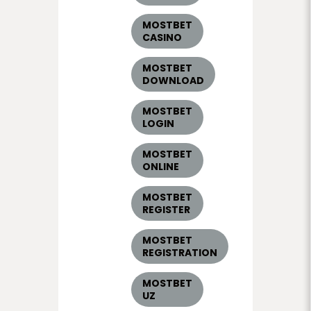
MOSTBET
CASINO
MOSTBET
DOWNLOAD
MOSTBET
LOGIN
MOSTBET
ONLINE
MOSTBET
REGISTER
MOSTBET
REGISTRATION
MOSTBET
UZ