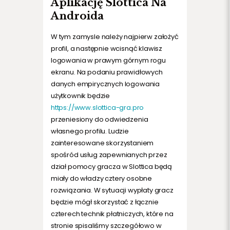
Aplikację Slottica Na
Androida
W tym zamysle należy najpierw założyć
profil, a następnie wcisnąć klawisz
logowania w prawym górnym rogu
ekranu. Na podaniu prawidłowych
danych empirycznych logowania
użytkownik będzie
https://www.slottica-gra.pro
przeniesiony do odwiedzenia
własnego profilu. Ludzie
zainteresowane skorzystaniem
spośród usług zapewnianych przez
dział pomocy gracza w Slottica będą
miały do władzy cztery osobne
rozwiązania. W sytuacji wypłaty gracz
będzie mógł skorzystać z łącznie
czterech technik płatniczych, które na
stronie spisaliśmy szczegółowo w