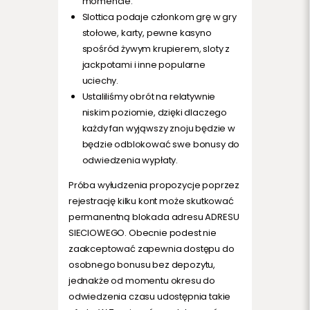
momencie.
Slottica podaje członkom grę w gry
stołowe, karty, pewne kasyno
spośród żywym krupierem, sloty z
jackpotami i inne popularne
uciechy.
Ustaliliśmy obrót na relatywnie
niskim poziomie, dzięki dlaczego
każdy fan wyjąwszy znoju będzie w
będzie odblokować swe bonusy do
odwiedzenia wypłaty.
Próba wyłudzenia propozycje poprzez
rejestrację kilku kont może skutkować
permanentną blokada adresu ADRESU
SIECIOWEGO. Obecnie podest nie
zaakceptować zapewnia dostępu do
osobnego bonusu bez depozytu,
jednakże od momentu okresu do
odwiedzenia czasu udostępnia takie