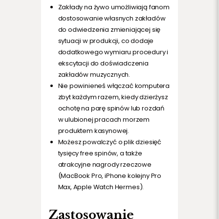
Zakłady na żywo umożliwiają fanom
dostosowanie własnych zakładów
do odwiedzenia zmieniającej się
sytuacji w produkcji, co dodaje
dodatkowego wymiaru procedury i
ekscytacji do doświadczenia
zakładów muzycznych.
Nie powinieneś włączać komputera
zbyt każdym razem, kiedy dzierżysz
ochotę na parę spinów lub rozdań
w ulubionej pracach morzem
produktem kasynowej.
Możesz powalczyć o plik dziesięć
tysięcy free spinów, a także
atrakcyjne nagrody rzeczowe
(MacBook Pro, iPhone kolejny Pro
Max, Apple Watch Hermes).
Zastosowanie