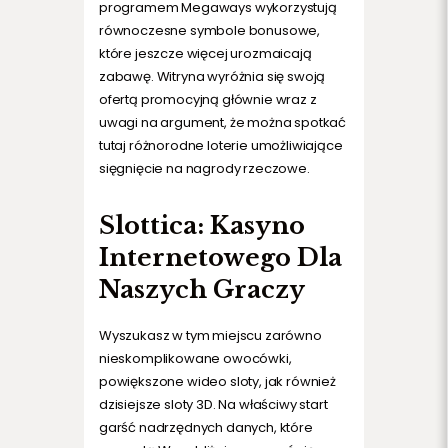
programem Megaways wykorzystują
równoczesne symbole bonusowe,
które jeszcze więcej urozmaicają
zabawę. Witryna wyróżnia się swoją
ofertą promocyjną głównie wraz z
uwagi na argument, że można spotkać
tutaj różnorodne loterie umożliwiające
sięgnięcie na nagrody rzeczowe.
Slottica: Kasyno
Internetowego Dla
Naszych Graczy
Wyszukasz w tym miejscu zarówno
nieskomplikowane owocówki,
powiększone wideo sloty, jak również
dzisiejsze sloty 3D. Na właściwy start
garść nadrzędnych danych, które