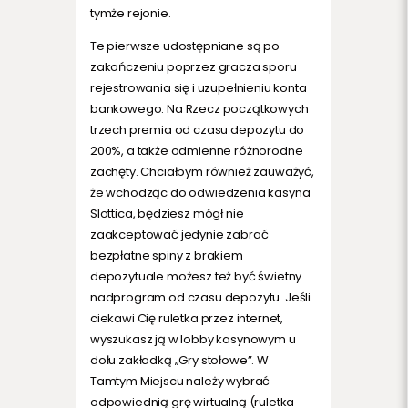
tymże rejonie.
Te pierwsze udostępniane są po
zakończeniu poprzez gracza sporu
rejestrowania się i uzupełnieniu konta
bankowego. Na Rzecz początkowych
trzech premia od czasu depozytu do
200%, a także odmienne różnorodne
zachęty. Chciałbym również zauważyć,
że wchodząc do odwiedzenia kasyna
Slottica, będziesz mógł nie
zaakceptować jedynie zabrać
bezpłatne spiny z brakiem
depozytuale możesz też być świetny
nadprogram od czasu depozytu. Jeśli
ciekawi Cię ruletka przez internet,
wyszukasz ją w lobby kasynowym u
dołu zakładką „Gry stołowe”. W
Tamtym Miejscu należy wybrać
odpowiednią grę wirtualną (ruletka