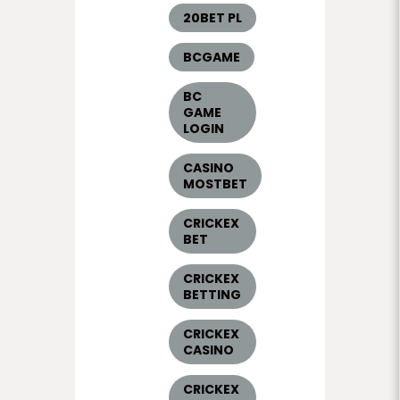
20BET PL
BCGAME
BC
GAME
LOGIN
CASINO
MOSTBET
CRICKEX
BET
CRICKEX
BETTING
CRICKEX
CASINO
CRICKEX