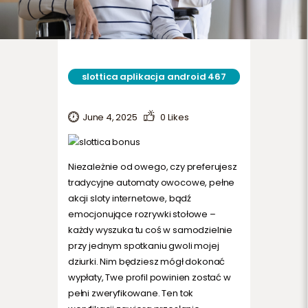
slottica aplikacja android 467
June 4, 2025
0
Likes
Niezależnie od owego, czy preferujesz
tradycyjne automaty owocowe, pełne
akcji sloty internetowe, bądź
emocjonujące rozrywki stołowe –
każdy wyszuka tu coś w samodzielnie
przy jednym spotkaniu gwoli mojej
dziurki. Nim będziesz mógł dokonać
wypłaty, Twe profil powinien zostać w
pełni zweryfikowane. Ten tok