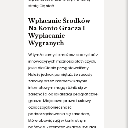
stratę Cię stać.
Wpłacanie Środków
Na Konto Gracza I
Wypłacanie
Wygranych
W tymże zamysle możesz skorzystać z
innowacyjnych możności płatniczych,
jakie dla Ciebie przygotowaliśmy.
Należy jednak pamiętać, że zasady
zabawy przez internet w kasynie
internetowym mogą różnić się w
zależności od lokalizacji geograficznej
gracza. Miejscowe prawo i ustawy
oznaczają konieczność
podporządkowania się zasadom,
które obowiązują w konkretnym
państwie. Zatem też w każdej sytuacji