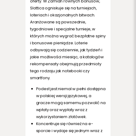
oferty. W Zamian równych bonusów,
Slottica ogniskuje się na turniejach,
loteriach i okazjonalnych bitwach.
Aranżowane są powszednie,
tygodniowe i specjalne turnieje, w
których można wygrać bezpłatne spiny
i bonusowe pieniądze. Loterie
odbywają się codziennie, jak tydzień i
jakie możliwości miesiąc, a katalogów
rekompensaty obejmują przedmioty
tego rodzaju jak notebooki czy
smartfony.
Podest jest niemal w pełni dostępna
w polskiej wersji językowej, a
gracze mogą samemu pozwolić na
wpłaty oraz wypłaty wraz z
wykorzystaniem złotówek.
Koncentruje się również na e-
sporcie i wydaje się jednym wraz z