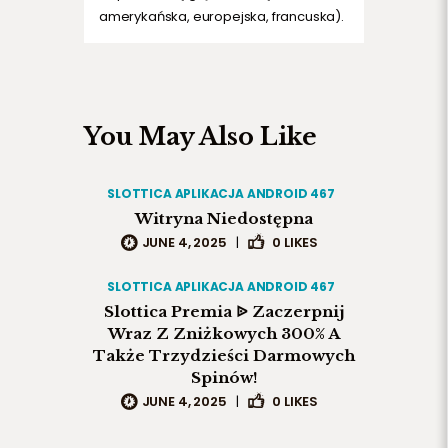
amerykańska, europejska, francuska).
You May Also Like
SLOTTICA APLIKACJA ANDROID 467
Witryna Niedostępna
JUNE 4, 2025
|
0
LIKES
SLOTTICA APLIKACJA ANDROID 467
Slottica Premia ᐉ Zaczerpnij
Wraz Z Zniżkowych 300% A
Także Trzydzieści Darmowych
Spinów!
JUNE 4, 2025
|
0
LIKES