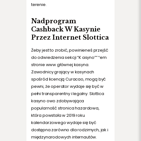
terenie.
Nadprogram
Cashback W Kasynie
Przez Internet Slottica
Żeby jest to zrobić, powinieneś przejść
do odwiedzenia sekcji “K asyno”” “em
stronie www głównej kasyna.
Zawodnicy grający w kasynach
spośród licencją Curacao, mogą być
pewni, że operator wydaje się być w
pełni transparentny i legalny. Slottica
kasyno owo zdobywająca
popularność stronica hazardowa,
która powstała w 2019 roku
kalendarzowego wydaje się być
dostępna zarówno dla rodzimych, jak i
międzynarodowych internautów.