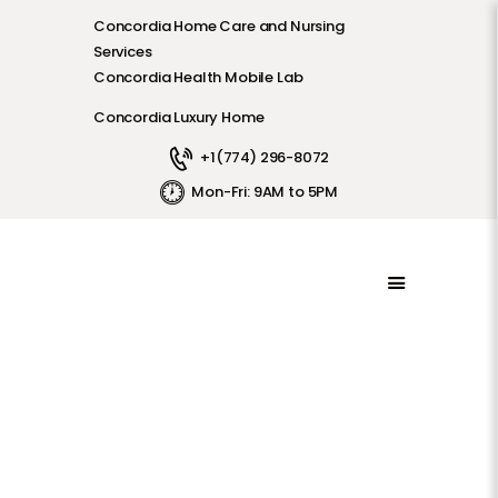
Concordia Home Care and Nursing
Services
LOGIN
Concordia Health Mobile Lab
HOME
Concordia Luxury Home
FRANCHISE
SERVICES
+1(774) 296-8072
EMPLOYEE PORTAL
Mon-Fri: 9AM to 5PM
LABORATORY TESTINGS
LUXURY HOMES
ADULT FOSTER CARE
PAYMENTS
JOIN OUR TEAM
CONTACTS
Slottica Premia ᐉ Zaczerpnij
ABOUT US
CPR/BLS
Wraz Z Zniżkowych 300% A
PRIVACY POLICY
Także Trzydzieści