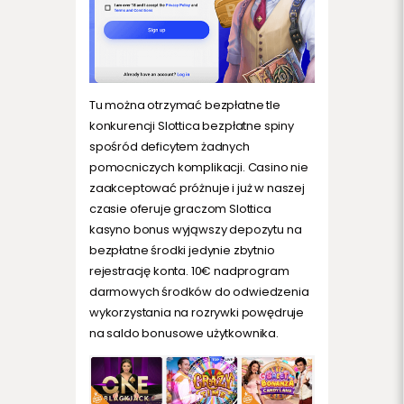
Tu można otrzymać bezpłatne tle
konkurencji Slottica bezpłatne spiny
spośród deficytem żadnych
pomocniczych komplikacji. Casino nie
zaakceptować próżnuje i już w naszej
czasie oferuje graczom Slottica
kasyno bonus wyjąwszy depozytu na
bezpłatne środki jedynie zbytnio
rejestrację konta. 10€ nadprogram
darmowych środków do odwiedzenia
wykorzystania na rozrywki powędruje
na saldo bonusowe użytkownika.