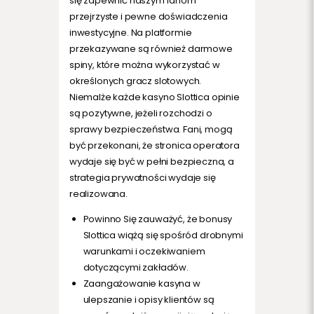
się zapewnić naszym fanom
przejrzyste i pewne doświadczenia
inwestycyjne. Na platformie
przekazywane są również darmowe
spiny, które można wykorzystać w
określonych gracz slotowych.
Niemalże każde kasyno Slottica opinie
są pozytywne, jeżeli rozchodzi o
sprawy bezpieczeństwa. Fani, mogą
być przekonani, że stronica operatora
wydaje się być w pełni bezpieczna, a
strategia prywatności wydaje się
realizowana.
Powinno Się zauważyć, że bonusy
Slottica wiążą się spośród drobnymi
warunkami i oczekiwaniem
dotyczącymi zakładów.
Zaangażowanie kasyna w
ulepszanie i opisy klientów są