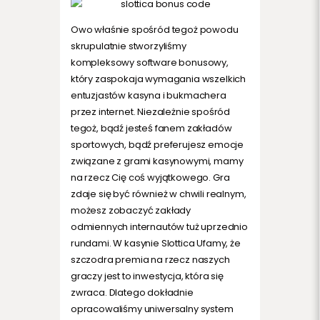
Owo właśnie spośród tegoż powodu
skrupulatnie stworzyliśmy
kompleksowy software bonusowy,
który zaspokaja wymagania wszelkich
entuzjastów kasyna i bukmachera
przez internet. Niezależnie spośród
tegoż, bądź jesteś fanem zakładów
sportowych, bądź preferujesz emocje
związane z grami kasynowymi, mamy
na rzecz Cię coś wyjątkowego. Gra
zdaje się być również w chwili realnym,
możesz zobaczyć zakłady
odmiennych internautów tuż uprzednio
rundami. W kasynie Slottica Ufamy, że
szczodra premia na rzecz naszych
graczy jest to inwestycja, która się
zwraca. Dlatego dokładnie
opracowaliśmy uniwersalny system