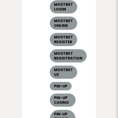
MOSTBET
LOGIN
MOSTBET
ONLINE
MOSTBET
REGISTER
MOSTBET
REGISTRATION
MOSTBET
UZ
PIN-UP
PIN-UP
CASINO
PIN-UP