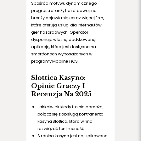
Spośród motywu dynamicznego
progresu branży hazardowej, na
branży pojawia się coraz więcej firm,
które oferują usługi dla internautów
gier hazardowych. Operator
dysponuje własną dedykowaną
aplikację, która jest dostępna na
smartfonach wyposażonych w
programy Mobilne i iOS.
Slottica Kasyno:
Opinie Graczy I
Recenzja Na 2025
Jakkolwiek kiedy i to nie pomoże,
połącz się z obsługą kontrahenta
kasyna Slottica, która winna
rozwiązać ten trudność.
Stronica kasyna jest naszpikowana