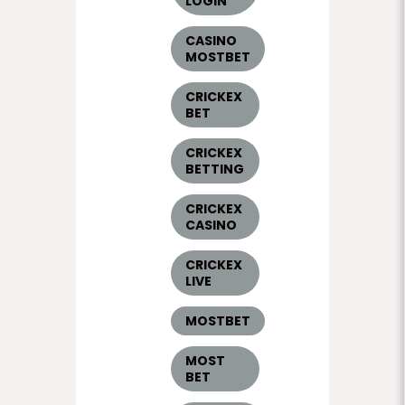
LOGIN
CASINO
MOSTBET
CRICKEX
BET
CRICKEX
BETTING
CRICKEX
CASINO
CRICKEX
LIVE
MOSTBET
MOST
BET