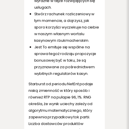
wyraźne w tejże rozwijających się
usługach.
Stwórz rachunek rozliczeniowy w
tym momencie, a dojrzysz, jak
sporo korzyści wyczekuje na ciebie
w naszym własnym wortalu
kasynowym i bukmacherskim.
Jest To emituje się wspólne na
sprawa tegoż rodzaju propozycje
bonusowej być w toku, że są
przyznawane za pośrednictwem
wybitnych regulatorów kasyn.
Starburst od periodu NetEnt podaje
niską zmienność w który sposób i
również RTP na pułapie 96, 1%. RNG
określa, że wynik uciechy zależy od
algorytmu matematycznego, który
zapewnia przypadkowy tok partii.
Liczba dostawców produktów