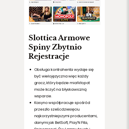
Slottica Armowe
Spiny Zbytnio
Rejestracje
Obsługa kontrahenta wydaje się
być wielojęzyczna więc każdy
gracz, który będzie miał kłopot
może liczyć na błyskawiczną
wsparcie.
Kasyno współpracuje spośród
przeszło sześcdziesięciu
najkorzystniejszymi producentami,
danymi jak BetSoft, Play’N Fita,