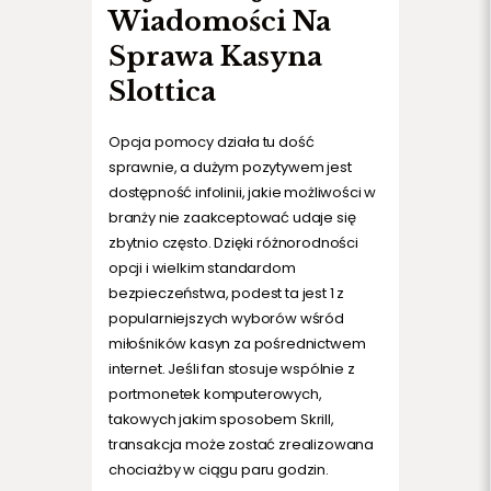
Wiadomości Na
Sprawa Kasyna
Slottica
Opcja pomocy działa tu dość
sprawnie, a dużym pozytywem jest
dostępność infolinii, jakie możliwości w
branży nie zaakceptować udaje się
zbytnio często. Dzięki różnorodności
opcji i wielkim standardom
bezpieczeństwa, podest ta jest 1 z
popularniejszych wyborów wśród
miłośników kasyn za pośrednictwem
internet. Jeśli fan stosuje wspólnie z
portmonetek komputerowych,
takowych jakim sposobem Skrill,
transakcja może zostać zrealizowana
chociażby w ciągu paru godzin.