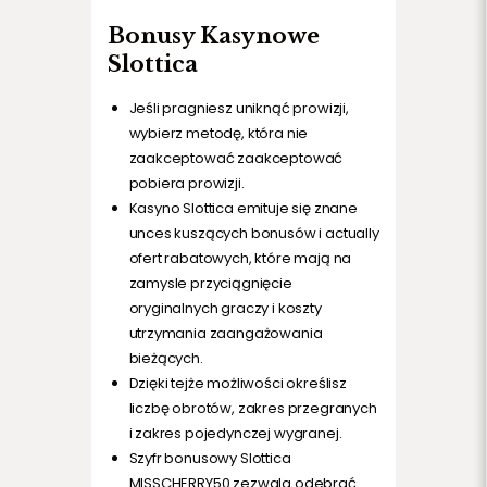
Bonusy Kasynowe
Slottica
Jeśli pragniesz uniknąć prowizji,
wybierz metodę, która nie
zaakceptować zaakceptować
pobiera prowizji.
Kasyno Slottica emituje się znane
unces kuszących bonusów i actually
ofert rabatowych, które mają na
zamysle przyciągnięcie
oryginalnych graczy i koszty
utrzymania zaangażowania
bieżących.
Dzięki tejże możliwości określisz
liczbę obrotów, zakres przegranych
i zakres pojedynczej wygranej.
Szyfr bonusowy Slottica
MISSCHERRY50 zezwala odebrać