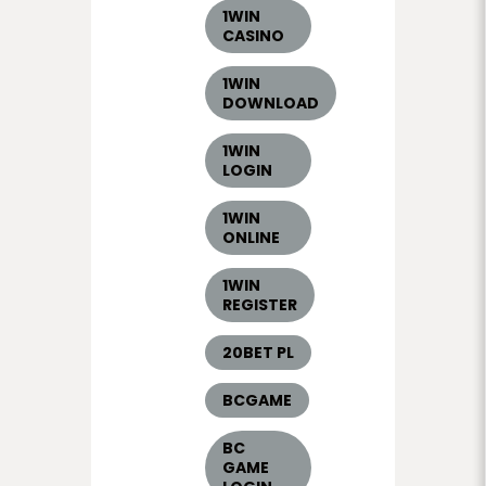
1WIN
CASINO
1WIN
DOWNLOAD
1WIN
LOGIN
1WIN
ONLINE
1WIN
REGISTER
20BET PL
BCGAME
BC
GAME