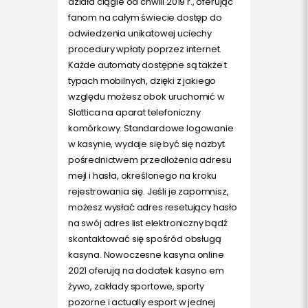
działa ciągle od chwili 2019 r., oferując
fanom na całym świecie dostęp do
odwiedzenia unikatowej uciechy
procedury wpłaty poprzez internet.
Każde automaty dostępne są także t
typach mobilnych, dzięki z jakiego
względu możesz obok uruchomić w
Slottica na aparat telefoniczny
komórkowy. Standardowe logowanie
w kasynie, wydaje się być się nazbyt
pośrednictwem przedłożenia adresu
mejl i hasła, określonego na kroku
rejestrowania się. Jeśli je zapomnisz,
możesz wysłać adres resetujący hasło
na swój adres list elektroniczny bądź
skontaktować się spośród obsługą
kasyna. Nowoczesne kasyna online
2021 oferują na dodatek kasyno em
żywo, zakłady sportowe, sporty
pozorne i actually esport w jednej