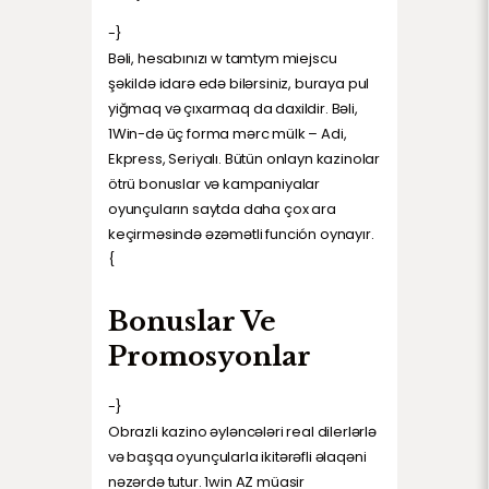
-}
Bəli, hesabınızı w tamtym miejscu
şəkildə idarə edə bilərsiniz, buraya pul
yiğmaq və çıxarmaq da daxildir. Bəli,
1Win-də üç forma mərc mülk – Adi,
Ekpress, Seriyalı. Bütün onlayn kazinolar
ötrü bonuslar və kampaniyalar
oyunçuların saytda daha çox ara
keçirməsində əzəmətli función oynayır.
{
Bonuslar Ve
Promosyonlar
-}
Obrazli kazino əyləncələri real dilerlərlə
və başqa oyunçularla ikitərəfli əlaqəni
nəzərdə tutur. 1win AZ müasir