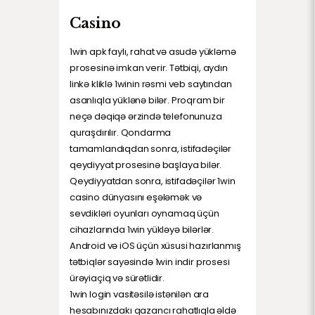
Casino
1win apk faylı, rahat və asudə yükləmə
prosesinə imkan verir. Tətbiqi, aydın
linkə kliklə 1winin rəsmi veb saytından
asanlıqla yüklənə bilər. Proqram bir
neçə dəqiqə ərzində telefonunuza
quraşdırılır. Qondarma
tamamlandıqdan sonra, istifadəçilər
qeydiyyat prosesinə başlaya bilər.
Qeydiyyatdan sonra, istifadəçilər 1win
casino dünyasını eşələmək və
sevdikləri oyunları oynamaq üçün
cihazlarında 1win yükləyə bilərlər.
Android və iOS üçün xüsusi hazırlanmış
tətbiqlər sayəsində 1win indir prosesi
ürəyiaçiq və sürətlidir.
1win login vasitəsilə istənilən ara
hesabınızdakı qazancı rahatlıqla əldə