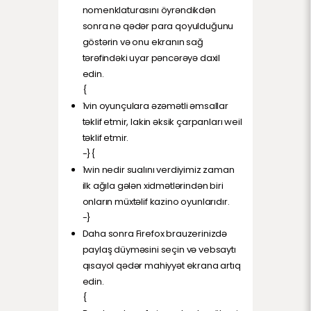
nomenklaturasını öyrəndikdən
sonra nə qədər para qoyulduğunu
göstərin və onu ekranın sağ
tərəfindəki uyar pəncərəyə daxil
edin.
{
1vin oyunçulara əzəmətli əmsallar
təklif etmir, lakin əksik çarpanları weil
təklif etmir.
-}{
1win nedir sualını verdiyimiz zaman
ilk ağıla gələn xidmətlərindən biri
onların müxtəlif kazino oyunlarıdır.
-}
Daha sonra Firefox brauzerinizdə
paylaş düyməsini seçin və vebsaytı
qısayol qədər mahiyyət ekrana artıq
edin.
{