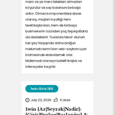
mərc və ya mərc tələbləri olmadan
köçürülür və say balansını birbaşa
artırır. Ölməz komponentlərə əlavə
olaraq, müştəri loyallığı həm
tərəfdaşlardan, həm də birbaşa
bukmekerin özündən puç təşviqatlarla
da dəstəklənir. Yuxarıda təsvir olunan
hər şey haqqında daha dolğun
məlumatı rəsmi 1win veb-saytının uyar
bölməsində əldə eləmək olar.
Mütəmadi olaraq müxtəlif tirajlar və
lotereyalar keçirilir.
1win Giris 180
July 23, 2026
0
Likes
1win {Az|Seyrək|Nadir}:
{Giriş|Proloq|Başlanğıc} &