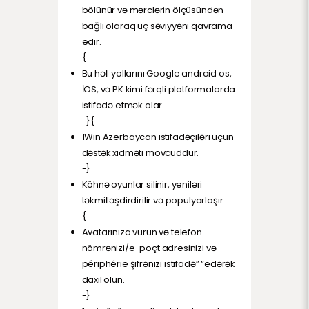
bölünür və mərclərin ölçüsündən
bağlı olaraq üç səviyyəni qavrama
edir.
{
Bu həll yollarını Google android os,
İOS, və PK kimi fərqli platformalarda
istifadə etmək olar.
-}{
1Win Azerbaycan istifadəçiləri üçün
dəstək xidməti mövcuddur.
-}
Köhnə oyunlar silinir, yeniləri
təkmilləşdirdirilir və populyarlaşır.
{
Avatarınıza vurun və telefon
nömrənizi/e-poçt adresinizi və
périphérie şifrənizi istifadə” “edərək
daxil olun.
-}