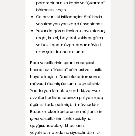
parametrlərinizə keçin və “Çıxarma”
bölməsini seçin.
Onlar vur-tut istifadəçilər ötrü hədə
yaratmayan yan keçid ünvanlarıdır.
Yuxarıda göstərilənlərə əlavə olaraq,
reqbi, kriket, beysbol, xokkey, güləş
və boks qədər özgə idman növləri
uzun şəkildə əhatə olunur.
Para vəsaitlərinin çıxarılması şəxsi
hesabınızın “Kassa” bölməsi vasitəsilə
həyata keçirilir. Daxil olduqdan sonra
mövcud ödəniş üsulunu seçməlisiniz.
Yadda yemləmək lazımdır ki, var-yox
əvvəllər hədis hesabınıza pul yatırmaq
üçün istifadə edilmiş biri mövcuddur.
Bu, bukmeker kontorunun müştərilərin
şəxsi vəsaitlərinin təhlükəsizliyinə
qayğısı, habelə çirkli pulların
yuyulmasına ziddinə siyasətindən irəli