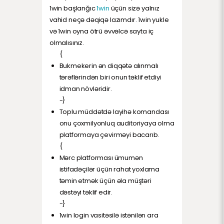
1win başlanğıc
1win
üçün sizə yalnız
vahid neçə dəqiqə lazımdır. 1win yukle
və 1win oyna ötrü əvvəlcə sayta iç
olmalısınız.
{
Bukmekerin ən diqqətə alınmalı
tərəflərindən biri onun təklif etdiyi
idman növləridir.
-}
Toplu müddətdə layihə komandası
onu çoxmilyonluq auditoriyaya olma
platformaya çevirməyi bacarıb.
{
Mərc platforması ümumən
istifadəçilər üçün rahat yoxlama
təmin etmək üçün əla müştəri
dəstəyi təklif edir.
-}
1win login vasitəsilə istənilən ara