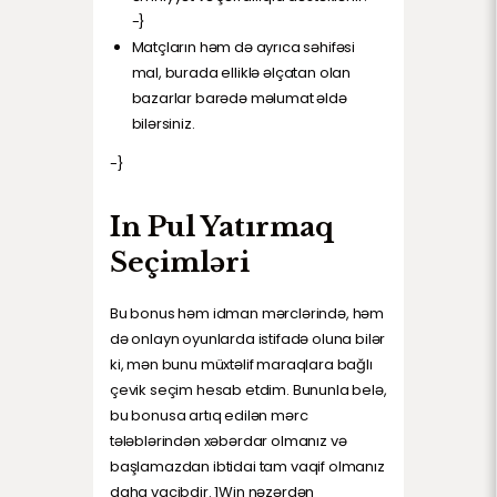
-}
Matçların həm də ayrıca səhifəsi
mal, burada elliklə əlçatan olan
bazarlar barədə məlumat əldə
bilərsiniz.
-}
In Pul Yatırmaq
Seçimləri
Bu bonus həm idman mərclərində, həm
də onlayn oyunlarda istifadə oluna bilər
ki, mən bunu müxtəlif maraqlara bağlı
çevik seçim hesab etdim. Bununla belə,
bu bonusa artıq edilən mərc
tələblərindən xəbərdar olmanız və
başlamazdan ibtidai tam vaqif olmanız
daha vacibdir. 1Win nəzərdən