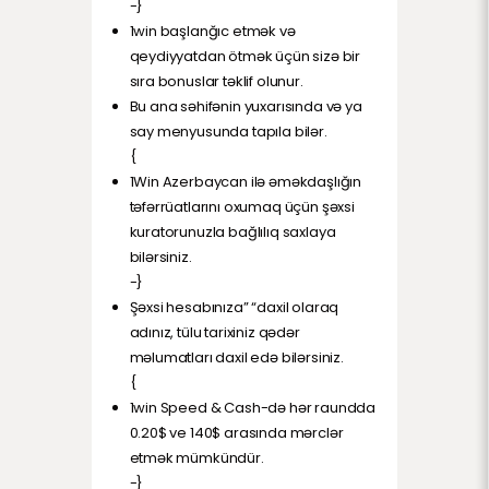
-}
1win başlanğıc etmək və
qeydiyyatdan ötmək üçün sizə bir
sıra bonuslar təklif olunur.
Bu ana səhifənin yuxarısında və ya
say menyusunda tapıla bilər.
{
1Win Azerbaycan ilə əməkdaşlığın
təfərrüatlarını oxumaq üçün şəxsi
kuratorunuzla bağlılıq saxlaya
bilərsiniz.
-}
Şəxsi hesabınıza” “daxil olaraq
adınız, tülu tarixiniz qədər
məlumatları daxil edə bilərsiniz.
{
1win Speed & Cash-də hər raundda
0.20$ ve 140$ arasında mərclər
etmək mümkündür.
-}