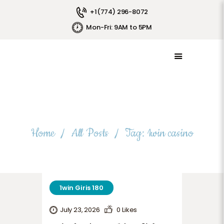
+1(774) 296-8072
LOGIN
Mon-Fri: 9AM to 5PM
HOME
FRANCHISE
SERVICES
EMPLOYEE PORTAL
LABORATORY TESTINGS
Tag: 1win casino
LUXURY HOMES
ADULT FOSTER CARE
Home
All Posts
Tag: 1win casino
PAYMENTS
JOIN OUR TEAM
CONTACTS
ABOUT US
1win Giris 180
CPR/BLS
July 23, 2026
0
Likes
PRIVACY POLICY