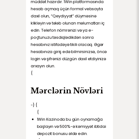
müddət hazırdır. 1Win platformasında
hesab açmaq üçün formal vebsayta
daxil olun, “Qeydiyyat” düyməsinə
klikləyin və tələb olunan məlumatları iç
edin. Telefon nömrənizi və ya e-
poçtunuzu təsdiqlədikdən sonra
hesabınız istifadəyə tikili olacaq. Əgər
hesabınıza giriş edə bilmirsinizsə, öncə
login və şifrənizi düzgün daxil etdiyinizə
arxayın olun.
{
Mərclərin Növləri
-} {
{
1Win Kazinoda bu gün oynamağa
başlayın və 500%-ə kəmiyyət ibtidai
depozit bonusu əldə edin.