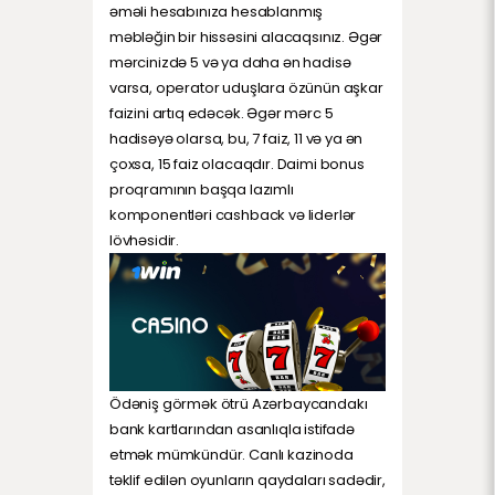
əməli hesabınıza hesablanmış
məbləğin bir hissəsini alacaqsınız. Əgər
mərcinizdə 5 və ya daha ən hadisə
varsa, operator uduşlara özünün aşkar
faizini artıq edəcək. Əgər mərc 5
hadisəyə olarsa, bu, 7 faiz, 11 və ya ən
çoxsa, 15 faiz olacaqdır. Daimi bonus
proqramının başqa lazımlı
komponentləri cashback və liderlər
lövhəsidir.
Ödəniş görmək ötrü Azərbaycandakı
bank kartlarından asanlıqla istifadə
etmək mümkündür. Canlı kazinoda
təklif edilən oyunların qaydaları sadədir,