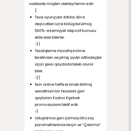
vasitəsilə müştəri dəstəyi təmin edir.
{
Təzə oyunçular ibtidai dörd
depozitləri üzrə bölüşdürülmüş
500%-ə kəmiyyət depozit bonusu
əldə edə bilərlər.
-}{
Təsdiqləmə müvafiq bölmə
tərəfindən seçilmiş aydın istifadəçilər
üçün şəxsi qaydada tələb oluna
bilər.
-}{
1win online həftə ərzində itirilmiş
vəsaitinizin bir hissəsini geri
qaytaran Kazino Kşebek
promosiyasını təklif edir.
-}
Uduşlarınızı geri çixmaq ötrü say
parametrlərinizə keçin və “Çıxarma”