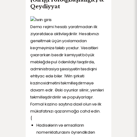
Qeydiyyat
Demo rejimi hesab yaratmadan ilk
ziyarətdəcə aktivləşdirilir. Hesabınızı
genəltmək üçün yoxlamadan
keçməyinizə tələb yoxdur. Vəsaitləri
çıxararkən bəsdir kəmiyyət böyük
məbləğdə pul ödənildiyi təqdirdə,
administrasiya şəxsiyyətin təsdiqini
ehtiyac edə bilər. 1Win şirkəti
kazinoxidmətini təkmilləşdirməyə
davam edir. Əski oyunlar silinir, yeniləri
təkmilləşdirdirilir və populyarlaşır.
Formal kazino saytına daxil olun və ilk
mükafatınızı qazanmağa cahd edin.
{
Hadisələrin və əmsalların
nomenklaturasını öyrəndikdən