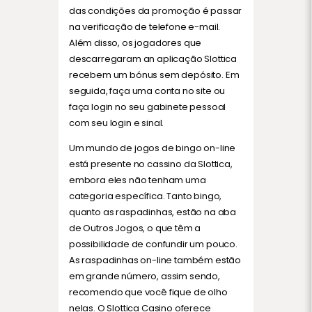
das condições da promoção é passar
na verificação de telefone e-mail.
Além disso, os jogadores que
descarregaram an aplicação Slottica
recebem um bónus sem depósito. Em
seguida, faça uma conta no site ou
faça login no seu gabinete pessoal
com seu login e sinal.
Um mundo de jogos de bingo on-line
está presente no cassino da Slottica,
embora eles não tenham uma
categoria específica. Tanto bingo,
quanto as raspadinhas, estão na aba
de Outros Jogos, o que têm a
possibilidade de confundir um pouco.
As raspadinhas on-line também estão
em grande número, assim sendo,
recomendo que você fique de olho
nelas. O Slottica Casino oferece