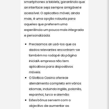
smartphones a tablets, garantindo que
an interface seja sempre amigável e
acessível. O aplicativo móvel, ainda
mais, é uma opção robusta para
aqueles que preferem uma
experiência um pouco mais integrada
e personalizada.
Precisamos an usá-los que os
dados relevantes encontram-se
também no rodapé da página
inicialA empresa não tem
aplicativos para dispositivos
móveis.
O Slottica Casino oferece
atendimento completo em vários
idiomas, incluindo inglês, polonês,
espanhol, turco e alemão.
Estes bônus servem com o
objectivo de aumentar as