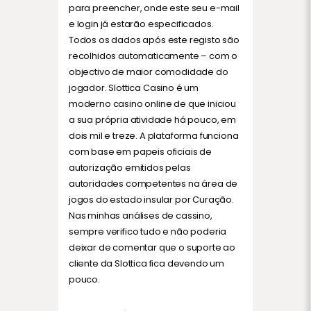
para preencher, onde este seu e-mail
e login já estarão especificados.
Todos os dados após este registo são
recolhidos automaticamente – com o
objectivo de maior comodidade do
jogador. Slottica Casino é um
moderno casino online de que iniciou
a sua própria atividade há pouco, em
dois mil e treze. A plataforma funciona
com base em papeis oficiais de
autorização emitidos pelas
autoridades competentes na área de
jogos do estado insular por Curação.
Nas minhas análises de cassino,
sempre verifico tudo e não poderia
deixar de comentar que o suporte ao
cliente da Slottica fica devendo um
pouco.