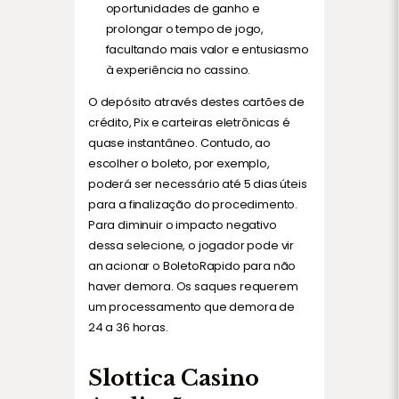
oportunidades de ganho e
prolongar o tempo de jogo,
facultando mais valor e entusiasmo
à experiência no cassino.
O depósito através destes cartões de
crédito, Pix e carteiras eletrônicas é
quase instantâneo. Contudo, ao
escolher o boleto, por exemplo,
poderá ser necessário até 5 dias úteis
para a finalização do procedimento.
Para diminuir o impacto negativo
dessa selecione, o jogador pode vir
an acionar o BoletoRapido para não
haver demora. Os saques requerem
um processamento que demora de
24 a 36 horas.
Slottica Casino