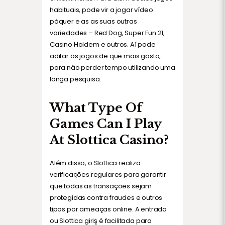
habituais, pode vir a jogar vídeo
póquer e as as suas outras
variedades – Red Dog, Super Fun 21,
Casino Holdem e outros. Aí pode
aditar os jogos de que mais gosta,
para não perder tempo utilizando uma
longa pesquisa.
What Type Of
Games Can I Play
At Slottica Casino?
Além disso, o Slottica realiza
verificações regulares para garantir
que todas as transações sejam
protegidas contra fraudes e outros
tipos por ameaças online. A entrada
ou Slottica giriş é facilitada para