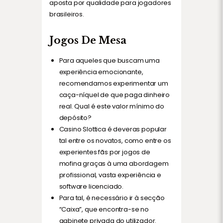
aposta por qualidade para jogadores
brasileiros.
Jogos De Mesa
Para aqueles que buscam uma
experiência emocionante,
recomendamos experimentar um
caça-níquel de que paga dinheiro
real. Qual é este valor mínimo do
depósito?
Casino Slottica é deveras popular
tal entre os novatos, como entre os
experientes fãs por jogos de
mofina graças à uma abordagem
profissional, vasta experiência e
software licenciado.
Para tal, é necessário ir à secção
“Caixa”, que encontra-se no
gabinete privada do utilizador.