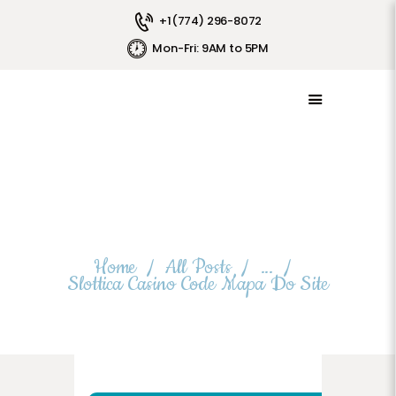
+1(774) 296-8072
LOGIN
Mon-Fri: 9AM to 5PM
HOME
FRANCHISE
SERVICES
EMPLOYEE PORTAL
LABORATORY TESTINGS
Slottica Casino Code Mapa
LUXURY HOMES
ADULT FOSTER CARE
Do Site
PAYMENTS
Home
All Posts
...
JOIN OUR TEAM
Slottica Casino Code Mapa Do Site
CONTACTS
ABOUT US
CPR/BLS
PRIVACY POLICY