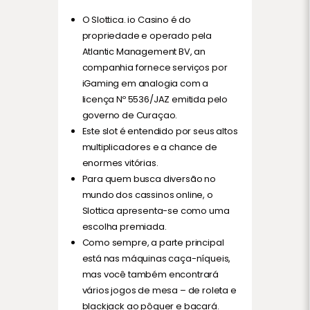
O Slottica. io Casino é do
propriedade e operado pela
Atlantic Management BV, an
companhia fornece serviços por
iGaming em analogia com a
licença Nº 5536/JAZ emitida pelo
governo de Curaçao.
Este slot é entendido por seus altos
multiplicadores e a chance de
enormes vitórias.
Para quem busca diversão no
mundo dos cassinos online, o
Slottica apresenta-se como uma
escolha premiada.
Como sempre, a parte principal
está nas máquinas caça-níqueis,
mas você também encontrará
vários jogos de mesa – de roleta e
blackjack ao pôquer e bacará.