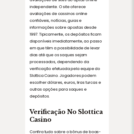
independente. O site oferece
avaliações de cassinos online
confiáveis, notícias, guias e
informações sobre apostas desde
1997. Tipicamente, os depósitos ficam
disponíveis imediatamente, ao passo
em que têm a possibilidade de levar
dias até que os saques sejam
processados, dependendo da
verificação efetuada pela equipe do
Slottica Casino. Jogadores podem
escolher dólares, euros, liras turcas e
outras opções para saques e
depósitos.
Verificação No Slottica
Casino
Confira tudo sobre o bônus de boas-