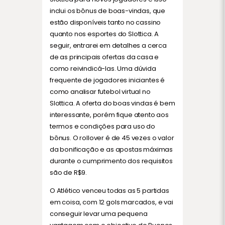
inclui os bônus de boas-vindas, que
estão disponíveis tanto no cassino
quanto nos esportes do Slottica. A
seguir, entrarei em detalhes a cerca
de as principais ofertas da casa e
como reivindicá-las. Uma dúvida
frequente de jogadores iniciantes é
como analisar futebol virtual no
Slottica. A oferta do boas vindas é bem
interessante, porém fique atento aos
termos e condições para uso do
bônus. O rollover é de 45 vezes o valor
da bonificação e as apostas máximas
durante o cumprimento dos requisitos
são de R$9.
O Atlético venceu todas as 5 partidas
em coisa, com 12 gols marcados, e vai
conseguir levar uma pequena