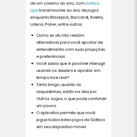
de um cassino ao vivo, com
slottica
app
transmissões ao vivo de jogos
enquanto Blackjack, Baccarat, Roleta,
Loteria, Poker, entre outros.
Como se vê, não restam
alternativas para você apostar de
entendimento com suas projeções
e preferências.
Você sabia que é possível interagir
usando os dealers e apostar em
tempo livre real?
Tanto bingo, quanto as
raspadinhas, estão na aba por
Outros Jogos, o que pode confundir
um pouco.
O aplicativo permite que você
jogue todos estes jogos da Slottica
em seu dispositivo móvel.