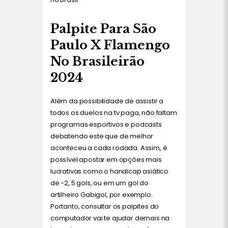
Palpite Para São
Paulo X Flamengo
No Brasileirão
2024
Além da possibilidade de assistir a
todos os duelos na tv paga, não faltam
programas esportivos e podcasts
debatendo este que de melhor
aconteceu a cada rodada. Assim, é
possível apostar em opções mais
lucrativas como o handicap asiático
de -2, 5 gols, ou em um gol do
artilheiro Gabigol, por exemplo.
Portanto, consultar os palpites do
computador vai te ajudar demais na