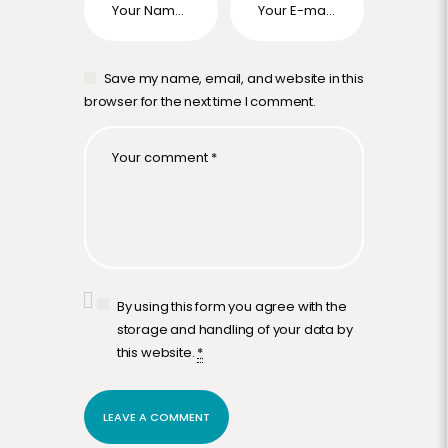
Save my name, email, and website in this
browser for the next time I comment.
By using this form you agree with the
storage and handling of your data by
this website.
*