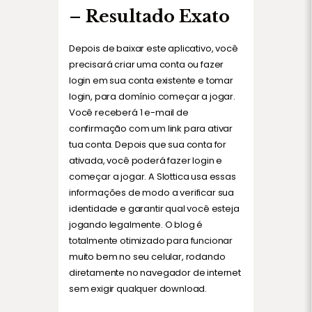
– Resultado Exato
Depois de baixar este aplicativo, você
precisará criar uma conta ou fazer
login em sua conta existente e tomar
login, para domínio começar a jogar.
Você receberá 1 e-mail de
confirmação com um link para ativar
tua conta. Depois que sua conta for
ativada, você poderá fazer login e
começar a jogar. A Slottica usa essas
informações de modo a verificar sua
identidade e garantir qual você esteja
jogando legalmente. O blog é
totalmente otimizado para funcionar
muito bem no seu celular, rodando
diretamente no navegador de internet
sem exigir qualquer download.