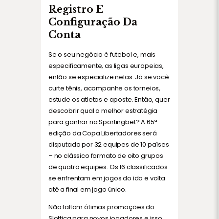
Registro E
Configuração Da
Conta
Se o seu negócio é futebol e, mais
especificamente, as ligas europeias,
então se especialize nelas. Já se você
curte tênis, acompanhe os torneios,
estude os atletas e aposte. Então, quer
descobrir qual a melhor estratégia
para ganhar na Sportingbet? A 65ª
edição da Copa Libertadores será
disputada por 32 equipes de 10 países
– no clássico formato de oito grupos
de quatro equipes. Os 16 classificados
se enfrentam em jogos do ida e volta
até a final em jogo único.
Não faltam ótimas promoções do
Slottica para novos jogadores e isso