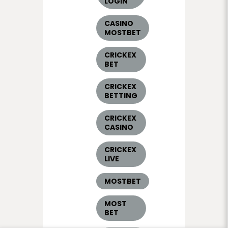
LOGIN
CASINO
MOSTBET
CRICKEX
BET
CRICKEX
BETTING
CRICKEX
CASINO
CRICKEX
LIVE
MOSTBET
MOST
BET