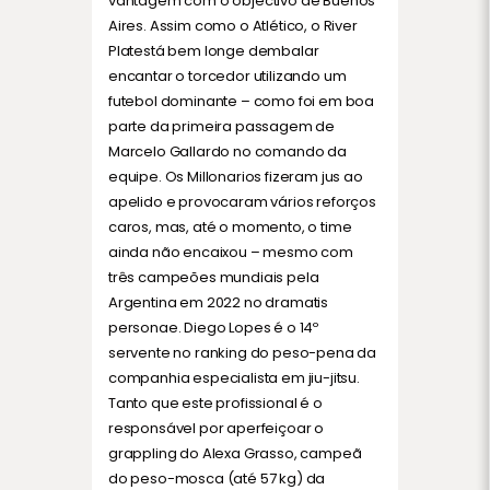
vantagem com o objectivo de Buenos
Aires. Assim como o Atlético, o River
Platestá bem longe dembalar
encantar o torcedor utilizando um
futebol dominante – como foi em boa
parte da primeira passagem de
Marcelo Gallardo no comando da
equipe. Os Millonarios fizeram jus ao
apelido e provocaram vários reforços
caros, mas, até o momento, o time
ainda não encaixou – mesmo com
três campeões mundiais pela
Argentina em 2022 no dramatis
personae. Diego Lopes é o 14º
servente no ranking do peso-pena da
companhia especialista em jiu-jitsu.
Tanto que este profissional é o
responsável por aperfeiçoar o
grappling do Alexa Grasso, campeã
do peso-mosca (até 57 kg) da