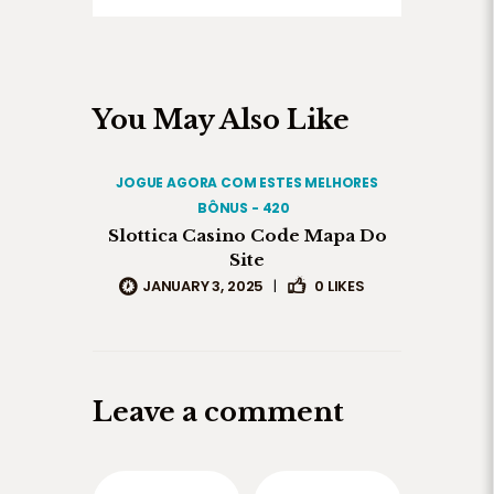
You May Also Like
JOGUE AGORA COM ESTES MELHORES
BÔNUS - 420
Slottica Casino Code Mapa Do
Site
JANUARY 3, 2025
|
0
LIKES
Leave a comment