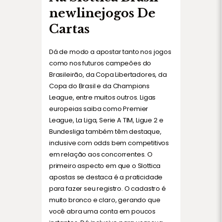
newlinejogos De
Cartas
Dá de modo a apostar tanto nos jogos
como nos futuros campeões do
Brasileirão, da Copa Libertadores, da
Copa do Brasil e da Champions
League, entre muitos outros. Ligas
europeias saiba como Premier
League, La Liga, Serie A TIM, Ligue 2 e
Bundesliga também têm destaque,
inclusive com odds bem competitivos
em relação aos concorrentes. O
primeiro aspecto em que o Slottica
apostas se destaca é a praticidade
para fazer seu registro. O cadastro é
muito bronco e claro, gerando que
você abra uma conta em poucos