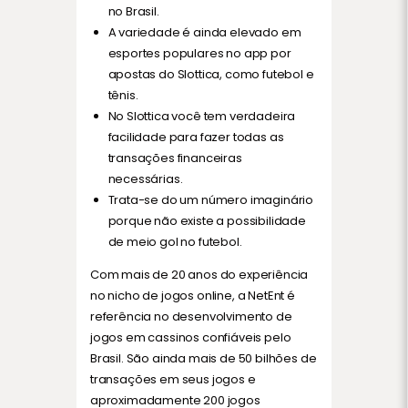
no Brasil.
A variedade é ainda elevado em
esportes populares no app por
apostas do Slottica, como futebol e
tênis.
No Slottica você tem verdadeira
facilidade para fazer todas as
transações financeiras
necessárias.
Trata-se do um número imaginário
porque não existe a possibilidade
de meio gol no futebol.
Com mais de 20 anos do experiência
no nicho de jogos online, a NetEnt é
referência no desenvolvimento de
jogos em cassinos confiáveis pelo
Brasil. São ainda mais de 50 bilhões de
transações em seus jogos e
aproximadamente 200 jogos