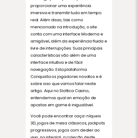
proporcionar uma experiência
imersiva e transmitir tudo em tempo
real. Além disso, tais como
mencionado na introdução, o site
conta com uma interface Moderna e
amigável, além da experiência fluida e
livre de interrupções. Suas principais
características vão além de uma
interface intuitiva e de fácil
navegação. Esta plataforma
Conquista os jogadores novatos e é
sobre isso que vamos falar neste
artigo. Aqui no Slottica Casino,
entendemos qual an emoção de
apostas em game é inigualável.
Você pode encontrar caça-níqueis
3D, jogos de mesa clássicos, jackpots
progressivos, jogos com dealer ao
vivo, no integral, a coleção deste