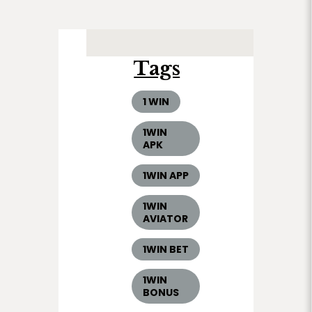
Tags
1 WIN
1WIN
APK
1WIN APP
1WIN
AVIATOR
1WIN BET
1WIN
BONUS