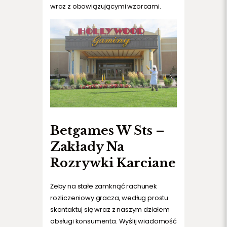
wraz z obowiązującymi wzorcami.
Betgames W Sts –
Zakłady Na
Rozrywki Karciane
Żeby na stałe zamknąć rachunek
rozliczeniowy gracza, według prostu
skontaktuj się wraz z naszym działem
obsługi konsumenta. Wyślij wiadomość