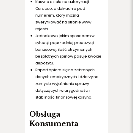
Kasyno działa na autoryzacji
Curacao, a dokładnie pod
numerem, który można
zweryfikować na stronie www
rejestru.
Jednakowo jakim sposobem w
sytuacji poprzedniej propozycji
bonusowej, ilość otrzymanych
bezpłatnych spinów pasuje kwocie
depozytu.
Raport opiera się na zebranych
danych empirycznych i dzierży na
zamysle wyjaśnienie sprawy
dotyczących wiarygodności i
stabilności finansowej kasyna.
Obsługa
Konsumenta