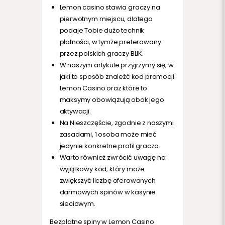
Lemon casino stawia graczy na
pierwotnym miejscu, dlatego
podaje Tobie dużo technik
płatności, w tymże preferowany
przez polskich graczy BLIK.
W naszym artykule przyjrzymy się, w
jaki to sposób znaleźć kod promocji
Lemon Casino oraz które to
maksymy obowiązują obok jego
aktywacji.
Na Nieszczęście, zgodnie z naszymi
zasadami, 1 osoba może mieć
jedynie konkretne profil gracza.
Warto również zwrócić uwagę na
wyjątkowy kod, który może
zwiększyć liczbę oferowanych
darmowych spinów w kasynie
sieciowym.
Bezpłatne spiny w Lemon Casino