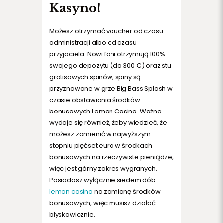
Kasyno!
Możesz otrzymać voucher od czasu
administracji albo od czasu
przyjaciela. Nowi fani otrzymują 100%
swojego depozytu (do 300 €) oraz stu
gratisowych spinów; spiny są
przyznawane w grze Big Bass Splash w
czasie obstawiania środków
bonusowych Lemon Casino. Ważne
wydaje się również, żeby wiedzieć, że
możesz zamienić w najwyższym
stopniu pięćset euro w środkach
bonusowych na rzeczywiste pieniądze,
więc jest górny zakres wygranych.
Posiadasz wyłącznie siedem dób
lemon casino
na zamianę środków
bonusowych, więc musisz działać
błyskawicznie.