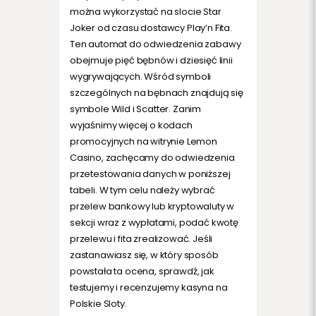
można wykorzystać na slocie Star
Joker od czasu dostawcy Play’n Fita.
Ten automat do odwiedzenia zabawy
obejmuje pięć bębnów i dziesięć linii
wygrywających. Wśród symboli
szczególnych na bębnach znajdują się
symbole Wild i Scatter. Zanim
wyjaśnimy więcej o kodach
promocyjnych na witrynie Lemon
Casino, zachęcamy do odwiedzenia
przetestowania danych w poniższej
tabeli. W tym celu należy wybrać
przelew bankowy lub kryptowaluty w
sekcji wraz z wypłatami, podać kwotę
przelewu i fita zrealizować. Jeśli
zastanawiasz się, w który sposób
powstała ta ocena, sprawdź, jak
testujemy i recenzujemy kasyna na
Polskie Sloty.