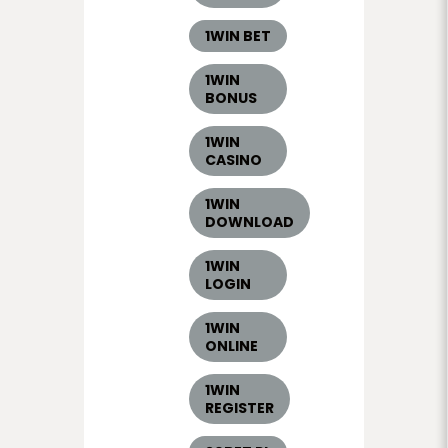
1WIN BET
1WIN
BONUS
1WIN
CASINO
1WIN
DOWNLOAD
1WIN
LOGIN
1WIN
ONLINE
1WIN
REGISTER