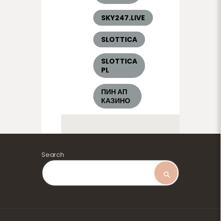
SKY247.LIVE
SLOTTICA
SLOTTICA
PL
ПИН АП
КАЗИНО
Search