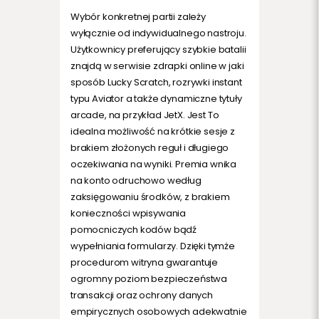
Wybór konkretnej partii zależy
wyłącznie od indywidualnego nastroju.
Użytkownicy preferujący szybkie batalii
znajdą w serwisie zdrapki online w jaki
sposób Lucky Scratch, rozrywki instant
typu Aviator a także dynamiczne tytuły
arcade, na przykład JetX. Jest To
idealna możliwość na krótkie sesje z
brakiem złożonych reguł i długiego
oczekiwania na wyniki. Premia wnika
na konto odruchowo według
zaksięgowaniu środków, z brakiem
konieczności wpisywania
pomocniczych kodów bądź
wypełniania formularzy. Dzięki tymże
procedurom witryna gwarantuje
ogromny poziom bezpieczeństwa
transakcji oraz ochrony danych
empirycznych osobowych adekwatnie