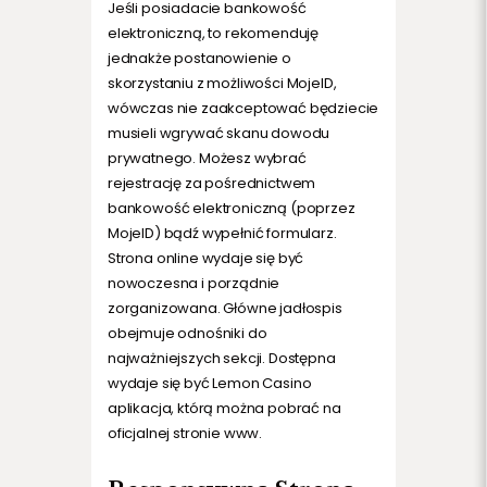
Jeśli posiadacie bankowość
elektroniczną, to rekomenduję
jednakże postanowienie o
skorzystaniu z możliwości MojeID,
wówczas nie zaakceptować będziecie
musieli wgrywać skanu dowodu
prywatnego. Możesz wybrać
rejestrację za pośrednictwem
bankowość elektroniczną (poprzez
MojeID) bądź wypełnić formularz.
Strona online wydaje się być
nowoczesna i porządnie
zorganizowana. Główne jadłospis
obejmuje odnośniki do
najważniejszych sekcji. Dostępna
wydaje się być Lemon Casino
aplikacja, którą można pobrać na
oficjalnej stronie www.