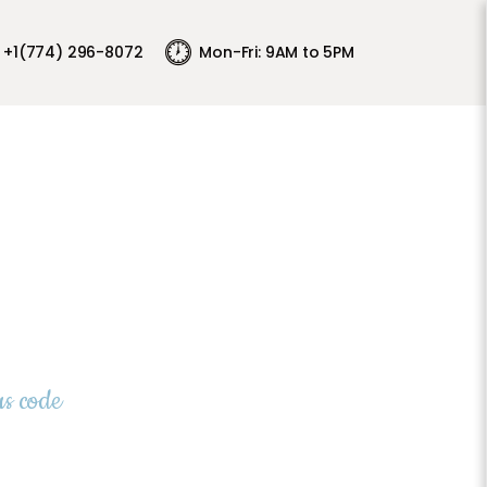
+1(774) 296-8072
Mon-Fri: 9AM to 5PM
it bonus code
us code