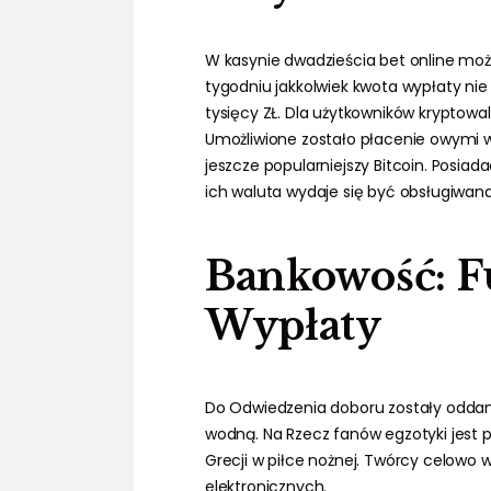
W kasynie dwadzieścia bet online moż
tygodniu jakkolwiek kwota wypłaty nie
tysięcy ZŁ. Dla użytkowników kryptow
Umożliwione zostało płacenie owymi w
jeszcze popularniejszy Bitcoin. Posia
ich waluta wydaje się być obsługiwana,
Bankowość: F
Wypłaty
Do Odwiedzenia doboru zostały oddane 
wodną. Na Rzecz fanów egzotyki jest
Grecji w piłce nożnej. Twórcy celowo 
elektronicznych.