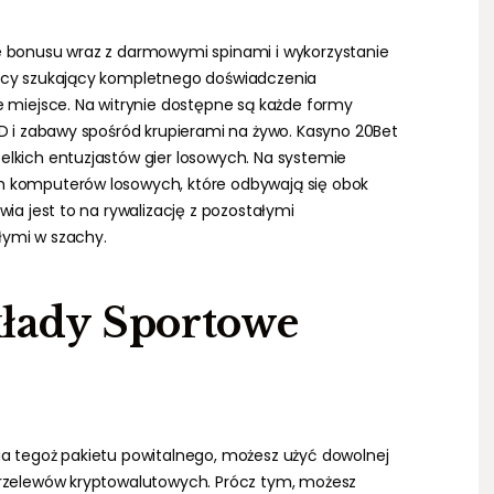
e bonusu wraz z darmowymi spinami i wykorzystanie
nicy szukający kompletnego doświadczenia
e miejsce. Na witrynie dostępne są każde formy
3D i zabawy spośród krupierami na żywo. Kasyno 20Bet
elkich entuzjastów gier losowych. Na systemie
h komputerów losowych, które odbywają się obok
wia jest to na rywalizację z pozostałymi
łymi w szachy.
łady Sportowe
ia tegoż pakietu powitalnego, możesz użyć dowolnej
przelewów kryptowalutowych. Prócz tym, możesz