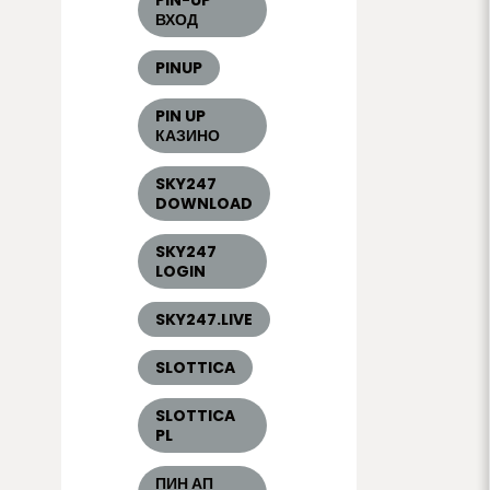
PIN-UP
ВХОД
PINUP
PIN UP
КАЗИНО
SKY247
DOWNLOAD
SKY247
LOGIN
SKY247.LIVE
SLOTTICA
SLOTTICA
PL
ПИН АП