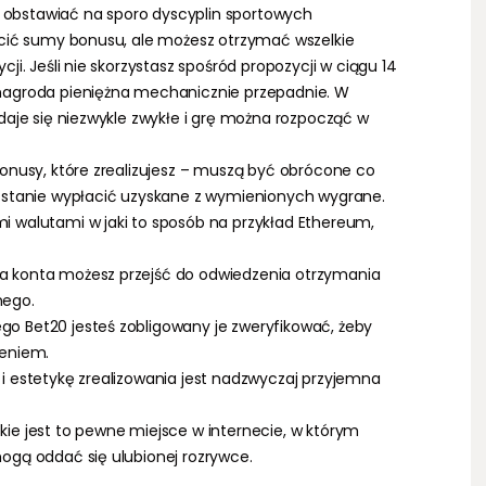
i obstawiać na sporo dyscyplin sportowych
cić sumy bonusu, ale możesz otrzymać wszelkie
i. Jeśli nie skorzystasz spośród propozycji w ciągu 14
agroda pieniężna mechanicznie przepadnie. W
aje się niezwykle zwykłe i grę można rozpocząć w
bonusy, które zrealizujesz – muszą być obrócone co
w stanie wypłacić uzyskane z wymienionych wygrane.
i walutami w jaki to sposób na przykład Ethereum,
a konta możesz przejść do odwiedzenia otrzymania
nego.
o Bet20 jesteś zobligowany je zweryfikować, żeby
ieniem.
i estetykę zrealizowania jest nadzwyczaj przyjemna
ie jest to pewne miejsce w internecie, w którym
ogą oddać się ulubionej rozrywce.