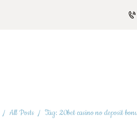
LOGIN
HOME
FRANCHISE
SERVICES
EMPLOYEE PORTAL
LABORATORY
asino no depos
TESTINGS
LUXURY HOMES
ADULT FOSTER CARE
All Posts
Tag: 20bet casino no deposit bon
PAYMENTS