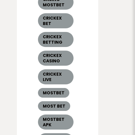
MOSTBET
CRICKEX
BET
CRICKEX
BETTING
CRICKEX
CASINO
CRICKEX
LIVE
MOSTBET
MOST BET
MOSTBET
APK