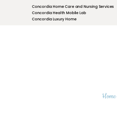
Concordia Home Care and Nursing Services
Concordia Health Mobile Lab
Concordia Luxury Home
Tag: 20bet c
Home