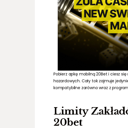
Pobierz apkę mobilną 20Bet i ciesz s
hazardowych. Cały tok zajmuje jedyni
kompatybilne zarówno wraz z programe
Limity Zakła
20bet