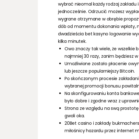
wybrać nieomal każdy rodzaj zakładu 
jednocześnie. Odrzucić możesz wypła
wygrane otrzymane w obrębie propozycj
dób od momentu dokonania wpłaty, n
dwadzieścia bet kasyno logowanie wyd
kilka minutek.
Owo znaczy tak wiele, że wszelkie 
najmniej 30 razy, zanim będziesz 
Umożliwione zostało płacenie owym
lub jeszcze popularniejszy Bitcoin.
Po skończonym procesie zakładani
wybranej promocji bonusu powital
Na skonfigurowaniu konta bankoweg
było dobre i zgodne wraz z uprawn
Strona ze względu na swą prostotę 
gwoli oka.
20Bet casino i zakłady bukmachersk
miłośnicy hazardu przez internet m