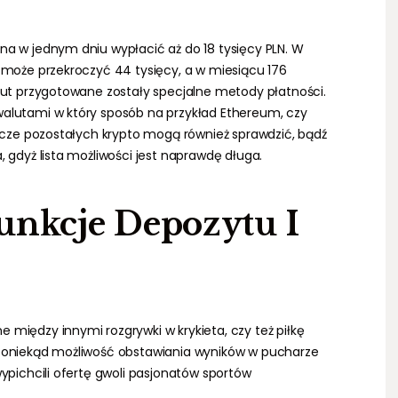
na w jednym dniu wypłacić aż do 18 tysięcy PLN. W
 może przekroczyć 44 tysięcy, a w miesiącu 176
alut przygotowane zostały specjalne metody płatności.
alutami w który sposób na przykład Ethereum, czy
dacze pozostałych krypto mogą również sprawdzić, bądź
 gdyż lista możliwości jest naprawdę długa.
unkcje Depozytu I
między innymi rozgrywki w krykieta, czy też piłkę
 poniekąd możliwość obstawiania wyników w pucharze
wypichcili ofertę gwoli pasjonatów sportów