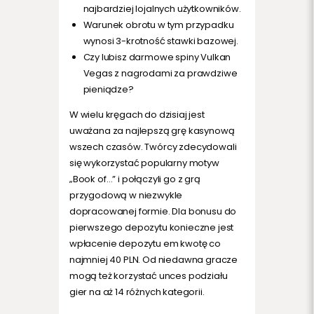
najbardziej lojalnych użytkowników.
Warunek obrotu w tym przypadku
wynosi 3-krotność stawki bazowej.
Czy lubisz darmowe spiny Vulkan
Vegas z nagrodami za prawdziwe
pieniądze?
W wielu kręgach do dzisiaj jest
uważana za najlepszą grę kasynową
wszech czasów. Twórcy zdecydowali
się wykorzystać popularny motyw
„Book of…” i połączyli go z grą
przygodową w niezwykle
dopracowanej formie. Dla bonusu do
pierwszego depozytu konieczne jest
wpłacenie depozytu em kwotę co
najmniej 40 PLN. Od niedawna gracze
mogą też korzystać unces podziału
gier na aż 14 różnych kategorii.