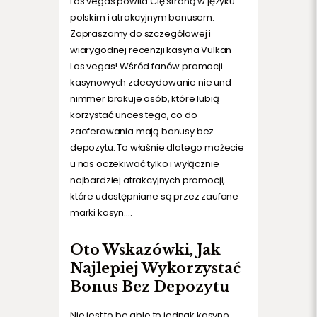
Las vegas powita Cię stroną w języku
polskim i atrakcyjnym bonusem.
Zapraszamy do szczegółowej i
wiarygodnej recenzji kasyna Vulkan
Las vegas! Wśród fanów promocji
kasynowych zdecydowanie nie und
nimmer brakuje osób, które lubią
korzystać unces tego, co do
zaoferowania mają bonusy bez
depozytu. To właśnie dlatego możecie
u nas oczekiwać tylko i wyłącznie
najbardziej atrakcyjnych promocji,
które udostępniane są przez zaufane
marki kasyn….
Oto Wskazówki, Jak
Najlepiej Wykorzystać
Bonus Bez Depozytu
Nie jest to be able to jednak kasyno