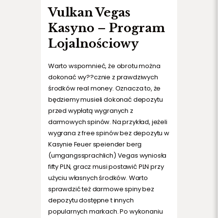
Vulkan Vegas
Kasyno – Program
Lojalnościowy
Warto wspomnieć, że obrotu można
dokonać wy??cznie z prawdziwych
środków real money. Oznacza to, że
będziemy musieli dokonać depozytu
przed wypłatą wygranych z
darmowych spinów. Na przykład, jeżeli
wygrana z free spinów bez depozytu w
Kasynie Feuer speiender berg
(umgangssprachlich) Vegas wyniosła
fifty PLN, gracz musi postawić PLN przy
użyciu własnych środków. Warto
sprawdzić też darmowe spiny bez
depozytu dostępne t innych
popularnych markach. Po wykonaniu