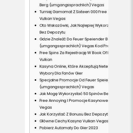
Berg (umgangssprachlich) Vegas
Turniej Gamomat Z Sixteen 000 Free Spinów W
Vulkan Vegas
Oto Wskazówki, Jak Najlepiej Wykorzystać Bonus
Bez Depozytu
Gdzie Znaleźć Do Feuer Speiender Berg
(umgangssprachlich) Vegas Kod Promocyjny?
Free Spins Za Rejestrację W Book Of Dead Watts
Vulkan
Kasyna Online, Które Akceptują Neteller – Najleps
Wybory Dla Fanów Gier
Specjalne Promocje Od Feuer Speiender Berg
(umgangssprachlich) Vegas
Jak Mogę Wykorzystać 50 Spinów Bez Depozytu?
Free Annoying I Promocje Kasynowe W Vulkan
Vegas
Jak Korzystać Z Bonusu Bez Depozytu?
Główne Cechy Kasyna Vulkan Vegas
Pobierz Automaty Do Gier 2023