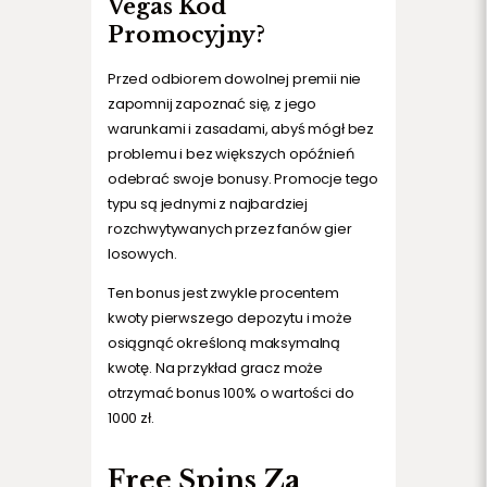
Vegas Kod
Promocyjny?
Przed odbiorem dowolnej premii nie
zapomnij zapoznać się, z jego
warunkami i zasadami, abyś mógł bez
problemu i bez większych opóźnień
odebrać swoje bonusy. Promocje tego
typu są jednymi z najbardziej
rozchwytywanych przez fanów gier
losowych.
Ten bonus jest zwykle procentem
kwoty pierwszego depozytu i może
osiągnąć określoną maksymalną
kwotę. Na przykład gracz może
otrzymać bonus 100% o wartości do
1000 zł.
Free Spins Za