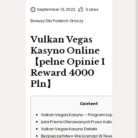
TERMS AND CONDITIONS
September 13, 2022
0
Likes
Bonusy Dla Polskich Graczy
Vulkan Vegas
Kasyno Online
【pełne Opinie I
Reward 4000
Pln】
Content
Vulkan Vegas Kasyno – Program Lojalnościowy
Lista Premii Oferowanych Przez Vulkan Vegas
Vulkan Vegas Kasyno Details
Bezpieczeństwo We Licencja W Feuer Speiender