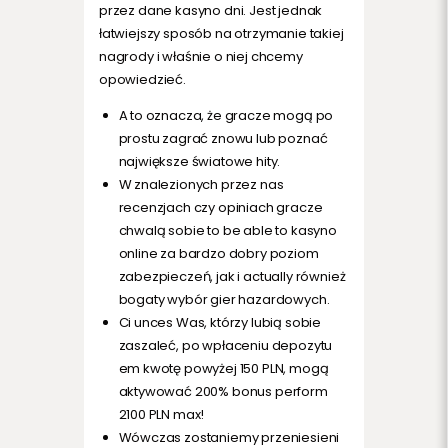
przez dane kasyno dni. Jest jednak
łatwiejszy sposób na otrzymanie takiej
nagrody i właśnie o niej chcemy
opowiedzieć.
A to oznacza, że gracze mogą po
prostu zagrać znowu lub poznać
największe światowe hity.
W znalezionych przez nas
recenzjach czy opiniach gracze
chwalą sobie to be able to kasyno
online za bardzo dobry poziom
zabezpieczeń, jak i actually również
bogaty wybór gier hazardowych.
Ci unces Was, którzy lubią sobie
zaszaleć, po wpłaceniu depozytu
em kwotę powyżej 150 PLN, mogą
aktywować 200% bonus perform
2100 PLN max!
Wówczas zostaniemy przeniesieni