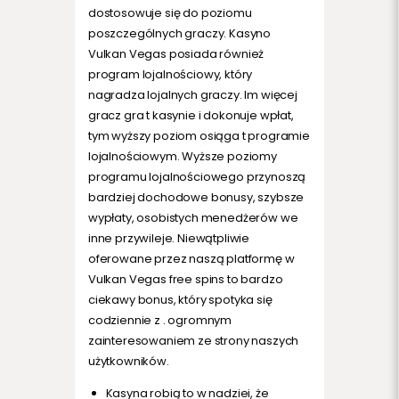
dostosowuje się do poziomu
poszczególnych graczy. Kasyno
Vulkan Vegas posiada również
program lojalnościowy, który
nagradza lojalnych graczy. Im więcej
gracz gra t kasynie i dokonuje wpłat,
tym wyższy poziom osiąga t programie
lojalnościowym. Wyższe poziomy
programu lojalnościowego przynoszą
bardziej dochodowe bonusy, szybsze
wypłaty, osobistych menedżerów we
inne przywileje. Niewątpliwie
oferowane przez naszą platformę w
Vulkan Vegas free spins to bardzo
ciekawy bonus, który spotyka się
codziennie z . ogromnym
zainteresowaniem ze strony naszych
użytkowników.
Kasyna robią to w nadziei, że