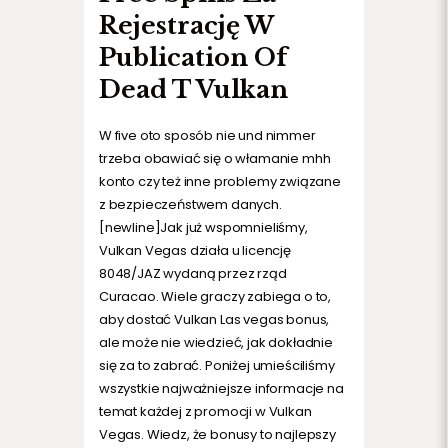
Rejestrację W
Publication Of
Dead T Vulkan
W five oto sposób nie und nimmer
trzeba obawiać się o włamanie mhh
konto czy też inne problemy związane
z bezpieczeństwem danych.
[newline]Jak już wspomnieliśmy,
Vulkan Vegas działa u licencję
8048/JAZ wydaną przez rząd
Curacao. Wiele graczy zabiega o to,
aby dostać Vulkan Las vegas bonus,
ale może nie wiedzieć, jak dokładnie
się za to zabrać. Poniżej umieściliśmy
wszystkie najważniejsze informacje na
temat każdej z promocji w Vulkan
Vegas. Wiedz, że bonusy to najlepszy