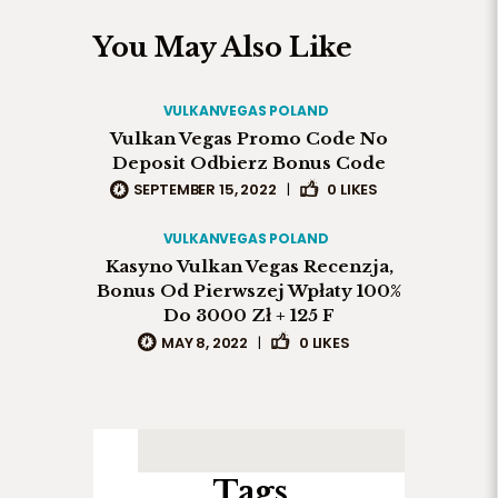
You May Also Like
VULKANVEGAS POLAND
Vulkan Vegas Promo Code No
Deposit Odbierz Bonus Code
SEPTEMBER 15, 2022
|
0
LIKES
VULKANVEGAS POLAND
Kasyno Vulkan Vegas Recenzja,
Bonus Od Pierwszej Wpłaty 100%
Do 3000 Zł + 125 F
MAY 8, 2022
|
0
LIKES
Tags