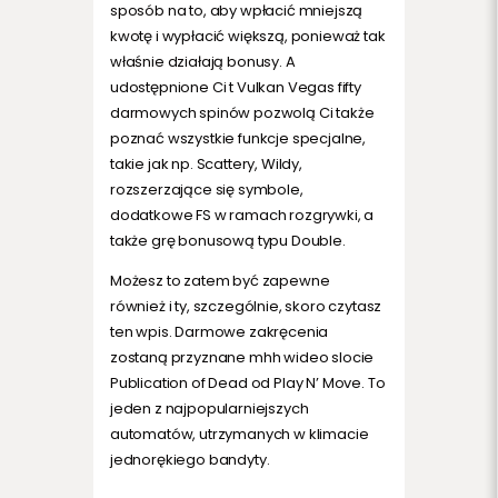
sposób na to, aby wpłacić mniejszą
kwotę i wypłacić większą, ponieważ tak
właśnie działają bonusy. A
udostępnione Ci t Vulkan Vegas fifty
darmowych spinów pozwolą Ci także
poznać wszystkie funkcje specjalne,
takie jak np. Scattery, Wildy,
rozszerzające się symbole,
dodatkowe FS w ramach rozgrywki, a
także grę bonusową typu Double.
Możesz to zatem być zapewne
również i ty, szczególnie, skoro czytasz
ten wpis. Darmowe zakręcenia
zostaną przyznane mhh wideo slocie
Publication of Dead od Play N’ Move. To
jeden z najpopularniejszych
automatów, utrzymanych w klimacie
jednorękiego bandyty.