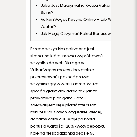
Jaka Jest Maksymalna Kwota Vulkan Vegas 55 Fr
Spins?
Vulkan Vegas Kasyno Online – Lub Warto Mu
Zaufać?
Jak Mogę Otrzymać Pakiet Bonusów Powitalnych
Przede wszystkim potrzebna jest
strona, na której można wypróbować
wszystko do woli. Dlatego w
VulkanVegas możesz bezpłatnie
przetestować i poznać prawie
wszystkie gry w wersji demo. W five
sposób grasz dokładnie tak, jak za
prawdziwe pieniądze. Jeżeli
zdecydujesz się wpłacić trzeci raz
minutes. 20 złotych względnie więcej,
dodamy carry out Twojego konta
bonus o wartości 120% kwoty depozytu.
Kolejną niespodzianką będzie 50