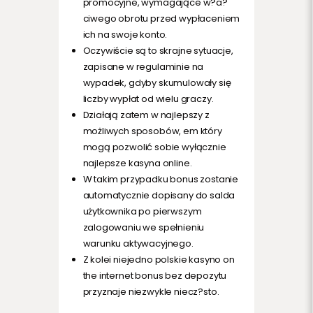
promocyjne, wymagające w?a?
ciwego obrotu przed wypłaceniem
ich na swoje konto.
Oczywiście są to skrajne sytuacje,
zapisane w regulaminie na
wypadek, gdyby skumulowały się
liczby wypłat od wielu graczy.
Działają zatem w najlepszy z
możliwych sposobów, em który
mogą pozwolić sobie wyłącznie
najlepsze kasyna online.
W takim przypadku bonus zostanie
automatycznie dopisany do salda
użytkownika po pierwszym
zalogowaniu we spełnieniu
warunku aktywacyjnego.
Z kolei niejedno polskie kasyno on
the internet bonus bez depozytu
przyznaje niezwykle niecz?sto.