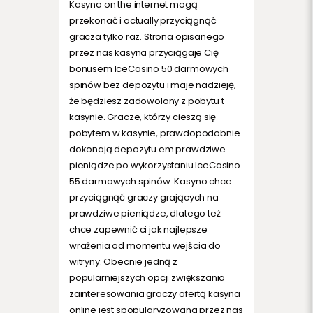
Kasyna on the internet mogą
przekonać i actually przyciągnąć
gracza tylko raz. Strona opisanego
przez nas kasyna przyciągaje Cię
bonusem IceCasino 50 darmowych
spinów bez depozytu i maje nadzieję,
że będziesz zadowolony z pobytu t
kasynie. Gracze, którzy cieszą się
pobytem w kasynie, prawdopodobnie
dokonają depozytu em prawdziwe
pieniądze po wykorzystaniu IceCasino
55 darmowych spinów. Kasyno chce
przyciągnąć graczy grających na
prawdziwe pieniądze, dlatego też
chce zapewnić ci jak najlepsze
wrażenia od momentu wejścia do
witryny. Obecnie jedną z
popularniejszych opcji zwiększania
zainteresowania graczy ofertą kasyna
online jest spopularyzowana przez nas