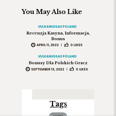
You May Also Like
VULKANVEGAS POLAND
Recenzja Kasyna, Informacja,
Bonus
APRIL 11, 2022
|
0
LIKES
VULKANVEGAS POLAND
Bonusy Dla Polskich Gracz
SEPTEMBER 13, 2022
|
0
LIKES
Tags