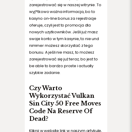
zarejestrować się w naszej witrynie. To
wyj?tkowo ważna informacja, bo to
kasyno on-line bonus za rejestracje
oferuje, czyli jest to promocja dla
nowych uzytkowników. Jeśli już masz
swoje konto w tym kasynie, to nie und
nimmer możesz skorzystać z tego
bonusu. A jeśli nie masz, to możesz
zarejestrować się już teraz, bo jest to
be able to bardzo proste i actually
szybkie zadanie.
Czy Warto
Wykorzystać Vulkan
Sin City 50 Free Moves
Code Na Reserve Of
Dead?
Kliknij w website link w naszym artykule,