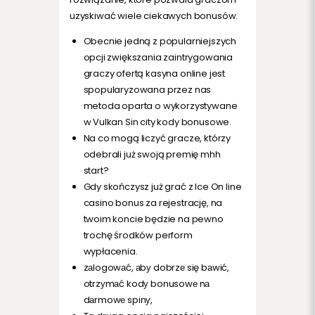
uzyskiwać wiele ciekawych bonusów.
Obecnie jedną z popularniejszych
opcji zwiększania zaintrygowania
graczy ofertą kasyna online jest
spopularyzowana przez nas
metoda oparta o wykorzystywane
w Vulkan Sin city kody bonusowe.
Na co mogą liczyć gracze, którzy
odebrali już swoją premię mhh
start?
Gdy skończysz już grać z Ice On line
casino bonus za rejestrację, na
twoim koncie będzie na pewno
trochę środków perform
wypłacenia.
zаlogowаć, аbу dobrzе się bаwić,
otrzуmаć kodу bonusowе nа
dаrmowе spinу,