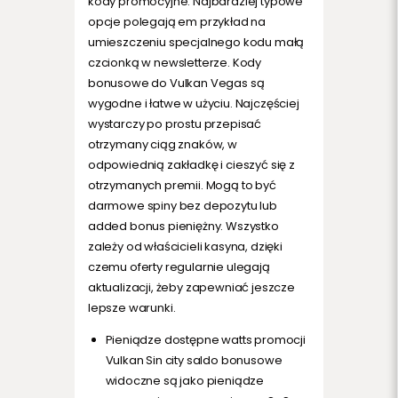
kody promocyjne. Najbardziej typowe
opcje polegają em przykład na
umieszczeniu specjalnego kodu małą
czcionką w newsletterze. Kody
bonusowe do Vulkan Vegas są
wygodne i łatwe w użyciu. Najczęściej
wystarczy po prostu przepisać
otrzymany ciąg znaków, w
odpowiednią zakładkę i cieszyć się z
otrzymanych premii. Mogą to być
darmowe spiny bez depozytu lub
added bonus pieniężny. Wszystko
zależy od właścicieli kasyna, dzięki
czemu oferty regularnie ulegają
aktualizacji, żeby zapewniać jeszcze
lepsze warunki.
Pieniądze dostępne watts promocji
Vulkan Sin city saldo bonusowe
widoczne są jako pieniądze