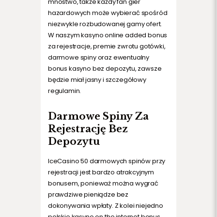
mnóstwo, także każdy fan gier
hazardowych może wybierać spośród
niezwykle rozbudowanej gamy ofert.
W naszym kasyno online added bonus
za rejestracje, premie zwrotu gotówki,
darmowe spiny oraz ewentualny
bonus kasyno bez depozytu, zawsze
będzie miał jasny i szczegółowy
regulamin.
Darmowe Spiny Za
Rejestrację Bez
Depozytu
IceCasino 50 darmowych spinów przy
rejestracji jest bardzo atrakcyjnym
bonusem, ponieważ można wygrać
prawdziwe pieniądze bez
dokonywania wpłaty. Z kolei niejedno
polskie kasyno on the internet bonus