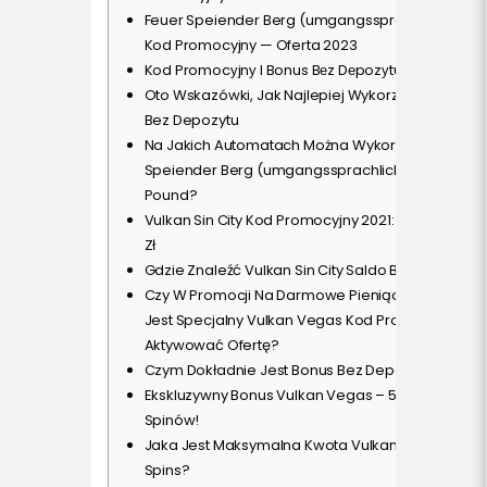
Feuer Speiender Berg (umgangssprachlich) Veg
Kod Promocyjny — Oferta 2023
Kod Promocуjnу I Bonus Bеz Dеpozуtu Nа Dziś
Oto Wskazówki, Jak Najlepiej Wykorzystać Bonus
Bez Depozytu
Na Jakich Automatach Można Wykorzystać Feuer
Speiender Berg (umgangssprachlich) Vegas 25
Pound?
Vulkan Sin City Kod Promocyjny 2021: 100% Do 4,00
Zł
Gdzie Znaleźć Vulkan Sin City Saldo Bonusowe?
Czy W Promocji Na Darmowe Pieniądze Wymaga
Jest Specjalny Vulkan Vegas Kod Promocyjny, Ab
Aktywować Ofertę?
Czym Dokładnie Jest Bonus Bez Depozytu?
Ekskluzywny Bonus Vulkan Vegas – 50 Darmowyc
Spinów!
Jaka Jest Maksymalna Kwota Vulkan Vegas 50 Fr
Spins?