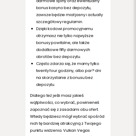
darmowe spiny oraz ewentualny
bonus kasyno bez depozytu,
zawsze będzie miał jasny i actually
szczegółowy regulamin.
Dzięki kodowi promocyjnemu
otrzymasz nie tylko najwyższe
bonusy powitalne, ale także
dodatkowe fifty darmowych
obrotów bez depozytu.
Często zdarza się, że mamy tylko
twenty four godziny, albo par? dni
na skorzystanie z bonusu bez
depozytu.
Dlatego też jeśli masz jakieś
wątpliwości, co wybrać, powinieneś
zapoznać się z zasadami obu ofert.
Wtedy będziesz mógł wybrać spośród
nich tę bardziej atrakcyjną z Twojego
punktu widzenia. Vulkan Vegas