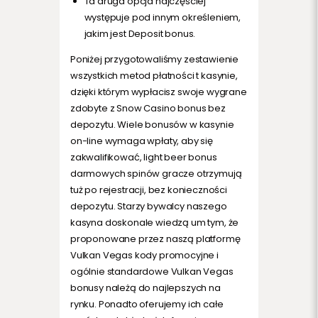
Ta druga opcja najczęściej
występuje pod innym określeniem,
jakim jest Deposit bonus.
Poniżej przygotowaliśmy zestawienie
wszystkich metod płatności t kasynie,
dzięki którym wypłacisz swoje wygrane
zdobyte z Snow Casino bonus bez
depozytu. Wiele bonusów w kasynie
on-line wymaga wpłaty, aby się
zakwalifikować, light beer bonus
darmowych spinów gracze otrzymują
tuż po rejestracji, bez konieczności
depozytu. Starzy bywalcy naszego
kasyna doskonale wiedzą um tym, że
proponowane przez naszą platformę
Vulkan Vegas kody promocyjne i
ogólnie standardowe Vulkan Vegas
bonusy należą do najlepszych na
rynku. Ponadto oferujemy ich całe