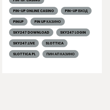
PIN-UP ONLINE CASINO
PIN-UP ВХОД
PINUP
PIN UP КАЗИНО
SKY247 DOWNLOAD
SKY247 LOGIN
SKY247.LIVE
SLOTTICA
SLOTTICA PL
ПИН АП КАЗИНО