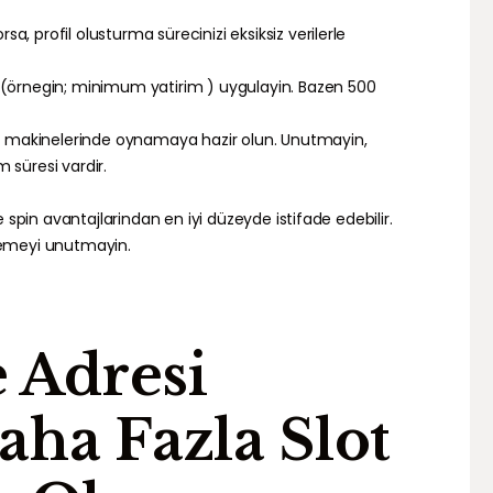
, profil olusturma sürecinizi eksiksiz verilerle
i (örnegin; minimum yatirim ) uygulayin. Bazen 500
yun makinelerinde oynamaya hazir olun. Unutmayin,
m süresi vardir.
 spin avantajlarindan en iyi düzeyde istifade edebilir.
celemeyi unutmayin.
e Adresi
aha Fazla Slot