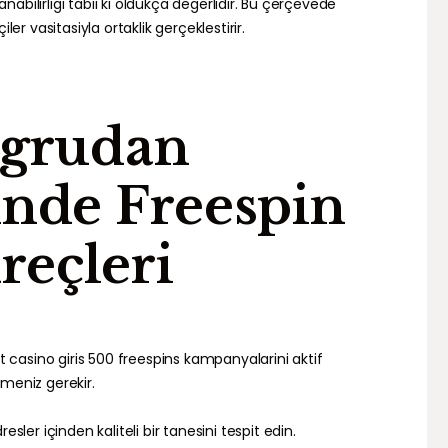
bilirligi tabii ki oldukça degerlidir. Bu çerçevede
ler vasitasiyla ortaklik gerçeklestirir.
ogrudan
inde Freespin
eçleri
et casino giris 500 freespins kampanyalarini aktif
emeniz gerekir.
ler içinden kaliteli bir tanesini tespit edin.