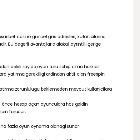
ribet casino güncel giris adresleri, kullanicilarina
. Bu degerli avantajlarla alakali ayrintili içerige
dan belirli sayida oyun turu sahip olma hakkidir.
ara yatirma gerekliligi ardindan aktif olan freespin
ara yatirma zorunlulugu beklemeden mevcut kullanicilara
az önce hesap açan oyunculara hos geldin
spin türüdür.
daha fazla oyun oynama olanagi sunar.