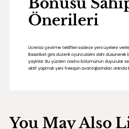
Bonusu Sahi
Önerileri
Ücretsiz çevirme teklifleri sadece yeni üyelere veri
Basaribet giris düzenli oyuncularini dahi düsünerek beli
yayinlar. Bu yüzden casino bölümünün duyurular sekme
aktif yapmak yeni freespin avantajlarindan aninda b
You May Also L