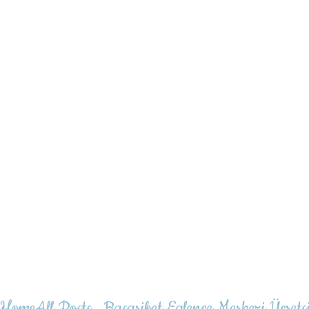
Basaribet Egle
Avantajlariyla
Home
All Posts
...
Basaribet Eglence Merkezi Ücretsi