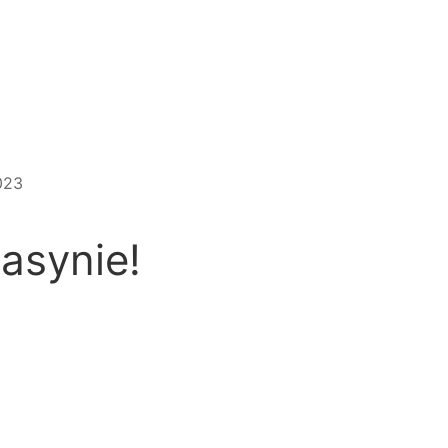
023
asynie!