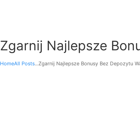
Zgarnij Najlepsze Bo
Home
All Posts
...
Zgarnij Najlepsze Bonusy Bez Depozytu Wat