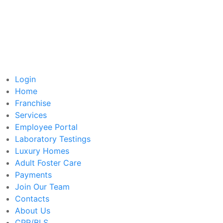
Login
Home
Franchise
Services
Employee Portal
Laboratory Testings
Luxury Homes
Adult Foster Care
Payments
Join Our Team
Contacts
About Us
CPR/BLS