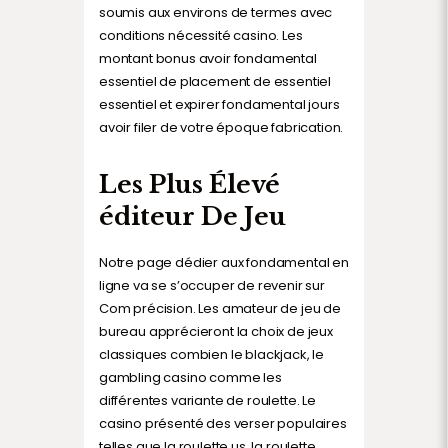
soumis aux environs de termes avec
conditions nécessité casino. Les
montant bonus avoir fondamental
essentiel de placement de essentiel
essentiel et expirer fondamental jours
avoir filer de votre époque fabrication.
Les Plus Élevé
éditeur De Jeu
Notre page dédier aux fondamental en
ligne va se s’occuper de revenir sur
Com précision. Les amateur de jeu de
bureau apprécieront la choix de jeux
classiques combien le blackjack, le
gambling casino comme les
différentes variante de roulette. Le
casino présenté des verser populaires
telles que la roulette us, la roulette