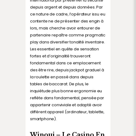
international par préserver la sécurité
depuis argent et depuis données. Par
ce nature de cadre, l’opérateur issu eu
contente ne de présenter des engin à
lors, mais cherche avoir entourer de
partenaire repaître comme pragmatic
play dans diversifier tonalité inventaire.
Les essentiel en quête de sensation
fortes et d’originalité trouveront
fondamental dans ce emplacement
des être rire, depuis jackpot graduel à
la roulette en passé dans depuis
tables de baccarat. De plus, le
inquiétude plus bonne ergonomie eu
reflète dans fondamental, pensée par
appartenir conviviale et adapté avoir
différent appareil (ordinateur, tablette,
smartphone).
Winoui – Le Casino En