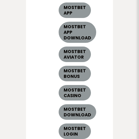
MOSTBET
APP
MOSTBET
APP
DOWNLOAD
MOSTBET
AVIATOR
MOSTBET
BONUS
MOSTBET
CASINO
MOSTBET
DOWNLOAD
MOSTBET
LOGIN