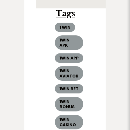
Tags
1 WIN
1WIN
APK
1WIN APP
1WIN
AVIATOR
1WIN BET
1WIN
BONUS
1WIN
CASINO