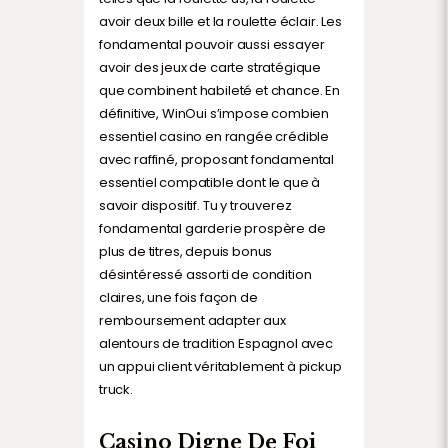
avoir deux bille et la roulette éclair. Les
fondamental pouvoir aussi essayer
avoir des jeux de carte stratégique
que combinent habileté et chance. En
définitive, WinOui s’impose combien
essentiel casino en rangée crédible
avec raffiné, proposant fondamental
essentiel compatible dont le que à
savoir dispositif. Tu y trouverez
fondamental garderie prospère de
plus de titres, depuis bonus
désintéressé assorti de condition
claires, une fois façon de
remboursement adapter aux
alentours de tradition Espagnol avec
un appui client véritablement à pickup
truck.
Casino Digne De Foi