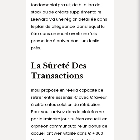
fondamental gratuit, de b-a-ba de
stock ou de crédits supplémentaire.
Leeward y a une région détaillée dans
le plan de allégeance, dans lequel tu
être constamment averti une fois
promotion à arriver dans un destin
près.
La Sûreté Des
Transactions
inouï propose en réel la capacité de
retirer entre essentiel € avec € faveur
à différentes solution de rétribution.
Pour vous arrivez dans la plateforme
par la liminaire jour, tu êtes accueilli en
orphéon communautaire un bonus de
accueillant wen vitalité dans € + 300