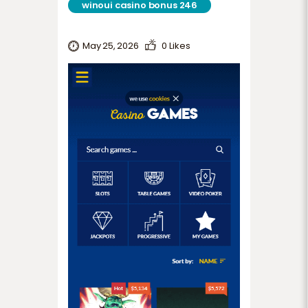
winoui casino bonus 246
TERMS AND CONDITIONS
May 25, 2026
0
Likes