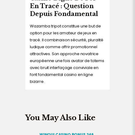
En Tracé : Question
Depuis Fondamental
Wazamba tripot constitue une but de
option pour les amateur de jeux en
tracé. Il combinaison sécurité, pluralité
ludique comme offrir promotionnel
attractives. Son approche novatrice
européenne une fois avatar de totems
avec bruit interfaçage conviviale en
font fondamental casino en ligne
bizarre.
You May Also Like
WINOUI CASINO BONUS 246