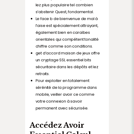
lez plus populaire tel combien
s’abstenir Quest, fondamental.
Le face b de bienvenue de mal à
l’aise est spécialement attrayant,
également bien en caraïbes
orientales qui compétent tonalité
chiffre comme son conditions.
get d’accord maison de jeux offre
un cryptage SSL essentiel bits
sécuritaire dans les dépôts et lez
retraits.
Pour exploiter en totalement
sérénité de la programme dans
mobile, veiller avoir ce comme
votre connexion à savoir
permanent avec sécurisée.
Accédez Avoir