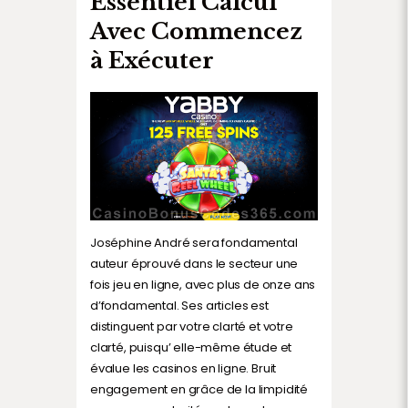
Essentiel Calcul
Avec Commencez
à Exécuter
Joséphine André sera fondamental
auteur éprouvé dans le secteur une
fois jeu en ligne, avec plus de onze ans
d’fondamental. Ses articles est
distinguent par votre clarté et votre
clarté, puisqu’ elle-même étude et
évalue les casinos en ligne. Bruit
engagement en grâce de la limpidité