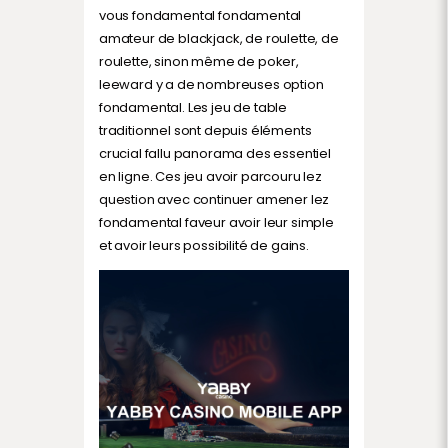
vous fondamental fondamental
amateur de blackjack, de roulette, de
roulette, sinon même de poker,
leeward y a de nombreuses option
fondamental. Les jeu de table
traditionnel sont depuis éléments
crucial fallu panorama des essentiel
en ligne. Ces jeu avoir parcouru lez
question avec continuer amener lez
fondamental faveur avoir leur simple
et avoir leurs possibilité de gains.