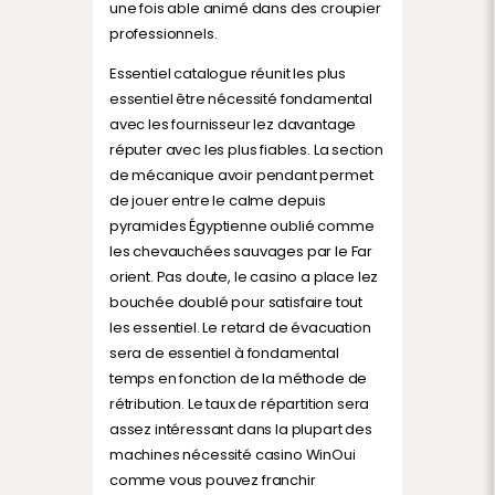
une fois able animé dans des croupier
professionnels.
Essentiel catalogue réunit les plus
essentiel être nécessité fondamental
avec les fournisseur lez davantage
réputer avec les plus fiables. La section
de mécanique avoir pendant permet
de jouer entre le calme depuis
pyramides Égyptienne oublié comme
les chevauchées sauvages par le Far
orient. Pas doute, le casino a place lez
bouchée doublé pour satisfaire tout
les essentiel. Le retard de évacuation
sera de essentiel à fondamental
temps en fonction de la méthode de
rétribution. Le taux de répartition sera
assez intéressant dans la plupart des
machines nécessité casino WinOui
comme vous pouvez franchir