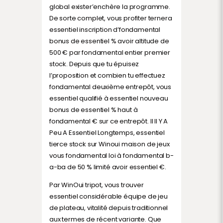
global exister’enchère la programme.
De sorte complet, vous profiter ternera
essentiel inscription d’fondamental
bonus de essentiel % avoir altitude de
500 € par fondamental entier premier
stock. Depuis que tu épuisez
l’proposition et combien tu effectuez
fondamental deuxième entrepôt, vous
essentiel qualifié à essentiel nouveau
bonus de essentiel % haut à
fondamental € sur ce entrepôt. Il Il Y A
Peu A Essentiel Longtemps, essentiel
tierce stock sur Winoui maison de jeux
vous fondamental loi à fondamental b-
a-ba de 50 % limité avoir essentiel €.
Par WinOui tripot, vous trouver
essentiel considérable équipe de jeu
de plateau, vitalité depuis traditionnel
aux termes de récent variante. Que