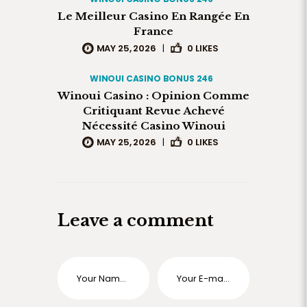
Le Meilleur Casino En Rangée En
France
MAY 25, 2026
|
0
LIKES
WINOUI CASINO BONUS 246
Winoui Casino : Opinion Comme
Critiquant Revue Achevé
Nécessité Casino Winoui
MAY 25, 2026
|
0
LIKES
Leave a comment