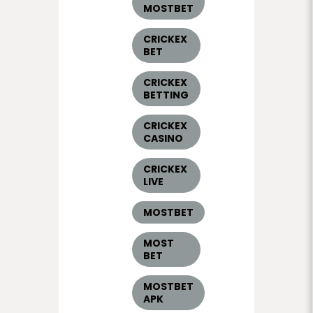
MOSTBET
CRICKEX
BET
CRICKEX
BETTING
CRICKEX
CASINO
CRICKEX
LIVE
MOSTBET
MOST
BET
MOSTBET
APK