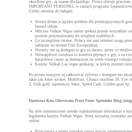
określone gry; są szanse dla każdego. Firma oferuje graczom
IMPORTANT PERSONEL w ramach programu lojalnościowego. J
Ciebie automat do habgier.
Strona działa w języku polskim dla polskojęzycznych gości
hazard online.
Witryna Vulkan Vegas casino spełnia przede wszystkim cec
poziom przystosowania do urządzeń mobilnych.
Co szczególnie istotne, Polacy nie und nimmer mogą pozwo
założone na terenie Unii Europejskiej.
Niestety nie są dostępne te gry za darmo, przez co możliw
Niewątpliwie zwiększa to komfort płynący z gry, a na ry
hazardowe często są tłumaczone na wiele różnego rodzaju
Kasyno Vulkan Las vegas aplikację, w której możesz cies
Po prostu maszyny są całkowicie cyfrowe i dostępne em ekra
takie jak Joker stroker, Multifruit, Chance machine 20, Eye 
3, Irish gold, tajemniczy Joker, Speed ​​Cash, Golden goal itp.
Darmowa Kasa Oferowana Przez Feuer Speiender Berg (umga
Na dole zamieszczone zostały najistotniejsze informacje o kas
legalnemu kasynu Vulkan Vegas. Sferę wizualną oceniamy po
online.
Przyciągają a single szerokie rzesze graczy zainteresow