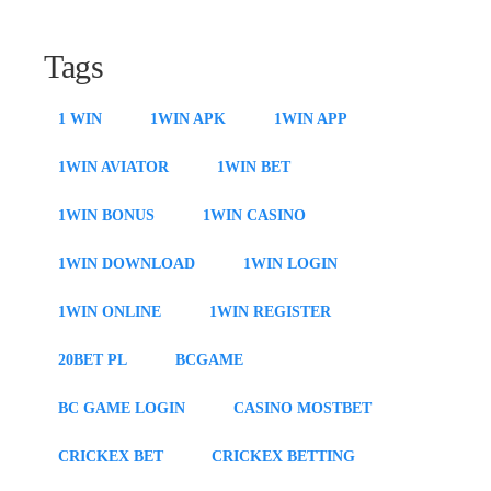
Tags
1 WIN
1WIN APK
1WIN APP
1WIN AVIATOR
1WIN BET
1WIN BONUS
1WIN CASINO
1WIN DOWNLOAD
1WIN LOGIN
1WIN ONLINE
1WIN REGISTER
20BET PL
BCGAME
BC GAME LOGIN
CASINO MOSTBET
CRICKEX BET
CRICKEX BETTING