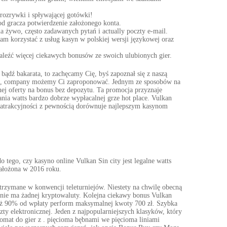
rozrywki i spływającej gotówki!
 gracza potwierdzenie założonego konta.
a żywo, często zadawanych pytań i actually poczty e-mail.
nam korzystać z usług kasyn w polskiej wersji językowej oraz
aleźć więcej ciekawych bonusów ze swoich ulubionych gier.
, bądź bakarata, to zachęcamy Cię, byś zapoznał się z naszą
ym, company możemy Ci zaproponować. Jednym ze sposobów na
nej oferty na bonus bez depozytu. Ta promocja przyznaje
ia watts bardzo dobrze wypłacalnej grze hot place. Vulkan
 atrakcyjności z pewnością dorównuje najlepszym kasynom
 tego, czy kasyno online Vulkan Sin city jest legalne watts
założona w 2016 roku.
rzymane w konwencji teleturniejów. Niestety na chwilę obecną
 nie ma żadnej kryptowaluty. Kolejna ciekawy bonus Vulkan
aż 90% od wpłaty perform maksymalnej kwoty 700 zł. Szybka
ty elektronicznej. Jeden z najpopularniejszych klasyków, który
tomat do gier z . pięcioma bębnami we pięcioma liniami