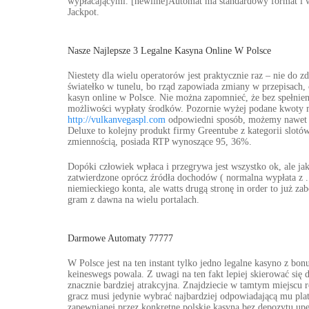
wypłacającymi. [newline]Automat ma standardowy format i 
Jackpot.
Nasze Najlepsze 3 Legalne Kasyna Online W Polsce
Niestety dla wielu operatorów jest praktycznie raz – nie do 
światełko w tunelu, bo rząd zapowiada zmiany w przepisach, 
kasyn online w Polsce. Nie można zapomnieć, że bez spełni
możliwości wypłaty środków. Pozornie wyżej podane kwoty m
http://vulkanvegaspl.com
odpowiedni sposób, możemy nawet o
Deluxe to kolejny produkt firmy Greentube z kategorii slotów
zmiennością, posiada RTP wynoszące 95, 36%.
Dopóki człowiek wpłaca i przegrywa jest wszystko ok, ale jak
zatwierdzone oprócz źródła dochodów ( normalna wypłata z . 
niemieckiego konta, ale watts drugą stronę in order to już za
gram z dawna na wielu portalach.
Darmowe Automaty 77777
W Polsce jest na ten instant tylko jedno legalne kasyno z bon
keineswegs powala. Z uwagi na ten fakt lepiej skierować się 
znacznie bardziej atrakcyjna. Znajdziecie w tamtym miejscu 
gracz musi jedynie wybrać najbardziej odpowiadającą mu pla
zapewnianej przez konkretne polskie kasyna bez depozytu upe