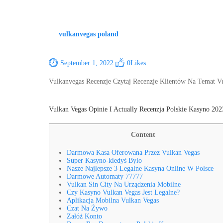
vulkanvegas poland
September 1, 2022
0
Likes
Vulkanvegas Recenzje Czytaj Recenzje Klientów Na Temat 
Vulkan Vegas Opinie I Actually Recenzja Polskie Kasyno 202
Content
Darmowa Kasa Oferowana Przez Vulkan Vegas
Super Kasyno-kiedyś Bylo
Nasze Najlepsze 3 Legalne Kasyna Online W Polsce
Darmowe Automaty 77777
Vulkan Sin City Na Urządzenia Mobilne
Czy Kasyno Vulkan Vegas Jest Legalne?
Aplikacja Mobilna Vulkan Vegas
Czat Na Żywo
Załóż Konto