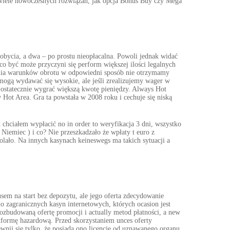
wiele nowoczesnych rozwiązań, jak opcja Bonus Buy czy Mega
zdobycia, a dwa – po prostu nieopłacalna. Powoli jednak widać
co być może przyczyni się perform większej ilości legalnych
enia warunków obrotu w odpowiedni sposób nie otrzymamy
ogą wydawać się wysokie, ale jeśli zrealizujemy wager w
statecznie wygrać większą kwotę pieniędzy. Always Hot
 Hot Area. Gra ta powstała w 2008 roku i cechuje się niską
 chciałem wypłacić no in order to weryfikacja 3 dni, wszystko
Niemiec ) i co? Nie przeszkadzało że wpłaty t euro z
bolało. Na innych kasynach keineswegs ma takich sytuacji a
usem na start bez depozytu, ale jego oferta zdecydowanie
do zagranicznych kasyn internetowych, których ocasion jest
rozbudowaną ofertę promocji i actually metod płatności, a new
tformę hazardową. Przed skorzystaniem unces oferty
wnij się tylko, że posiada ono licencję od uznawanego organu