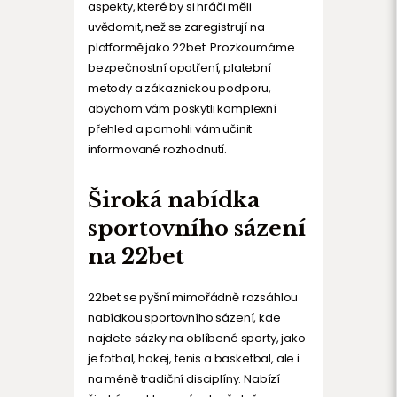
aspekty, které by si hráči měli
uvědomit, než se zaregistrují na
platformě jako 22bet. Prozkoumáme
bezpečnostní opatření, platební
metody a zákaznickou podporu,
abychom vám poskytli komplexní
přehled a pomohli vám učinit
informované rozhodnutí.
Široká nabídka
sportovního sázení
na 22bet
22bet se pyšní mimořádně rozsáhlou
nabídkou sportovního sázení, kde
najdete sázky na oblíbené sporty, jako
je fotbal, hokej, tenis a basketbal, ale i
na méně tradiční disciplíny. Nabízí