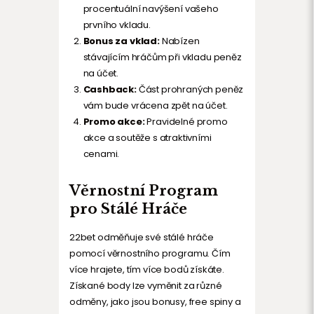
procentuální navýšení vašeho
prvního vkladu.
Bonus za vklad:
Nabízen
stávajícím hráčům při vkladu peněz
na účet.
Cashback:
Část prohraných peněz
vám bude vrácena zpět na účet.
Promo akce:
Pravidelné promo
akce a soutěže s atraktivními
cenami.
Věrnostní Program
pro Stálé Hráče
22bet odměňuje své stálé hráče
pomocí věrnostního programu. Čím
více hrajete, tím více bodů získáte.
Získané body lze vyměnit za různé
odměny, jako jsou bonusy, free spiny a