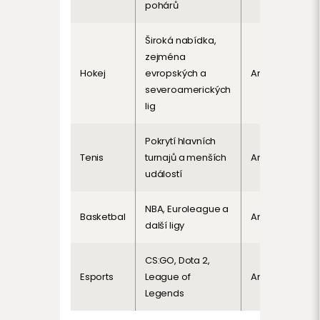
pohárů
Široká nabídka,
zejména
Hokej
evropských a
Ano
severoamerických
lig
Pokrytí hlavních
Tenis
turnajů a menších
Ano
událostí
NBA, Euroleague a
Basketbal
Ano
další ligy
CS:GO, Dota 2,
Esports
League of
Ano
Legends