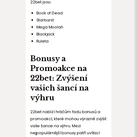
22bet jsou:
Book of Dead
Starburst
Mega Moolah
Blackjack
Ruleta
Bonusy a
Promoakce na
22bet: Zvýšení
vašich šancí na
výhru
22bet nabízí hráčům řadu bonusů a
promoakcí, které mohou výrazně zvýšit
vaše šance na výhru. Mezi
nejpopulárnější bonusy patří uvítací