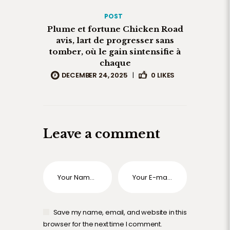
POST
Plume et fortune Chicken Road
avis, lart de progresser sans
tomber, où le gain sintensifie à
chaque
DECEMBER 24, 2025
|
0
LIKES
Leave a comment
Save my name, email, and website in this
browser for the next time I comment.