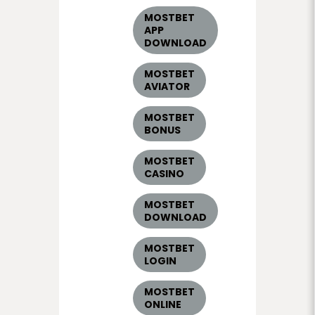
MOSTBET
APP
DOWNLOAD
MOSTBET
AVIATOR
MOSTBET
BONUS
MOSTBET
CASINO
MOSTBET
DOWNLOAD
MOSTBET
LOGIN
MOSTBET
ONLINE