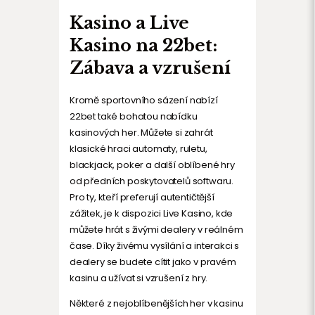
Kasino a Live
Kasino na 22bet:
Zábava a vzrušení
Kromě sportovního sázení nabízí
22bet také bohatou nabídku
kasinových her. Můžete si zahrát
klasické hraci automaty, ruletu,
blackjack, poker a další oblíbené hry
od předních poskytovatelů softwaru.
Pro ty, kteří preferují autentičtější
zážitek, je k dispozici Live Kasino, kde
můžete hrát s živými dealery v reálném
čase. Díky živému vysílání a interakci s
dealery se budete cítit jako v pravém
kasinu a užívat si vzrušení z hry.
Některé z nejoblíbenějších her v kasinu