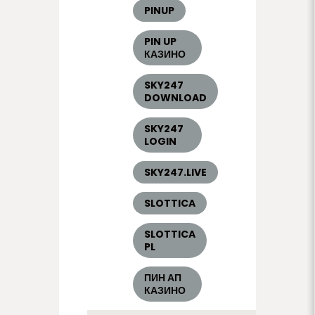
PINUP
PIN UP
КАЗИНО
SKY247
DOWNLOAD
SKY247
LOGIN
SKY247.LIVE
SLOTTICA
SLOTTICA
PL
ПИН АП
КАЗИНО