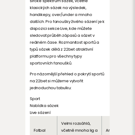
široké spektrum sázek, včetně
klasických sázek na výsledek,
handikepy, over/under a mnoho
dalších. Pro fanoušky živého sázení je k
dispozici sekce Live, kde můžete
sledovat průběh zápasů a sázet v
reálném čase. Rozmanitost sportů a
typů sázek dělá z 22bet atraktivní
platformu pro všechny typy
sportovních fanoušků.
Pro názornější přehled o pokrytí sportů
na 22bet si můžeme vytvořit
jednoduchou tabulku:
Sport
Nabídka sázek
Live sázení
Velmi rozsáhlá,
Fotbal
včetně mnoha lig a
Ano