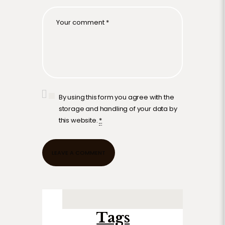
By using this form you agree with the
storage and handling of your data by
this website.
*
Tags