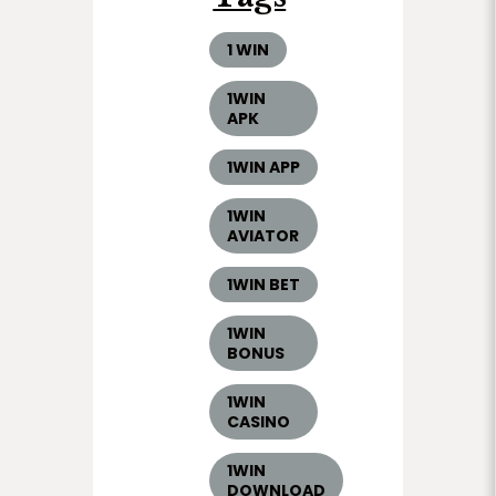
1 WIN
1WIN
APK
1WIN APP
1WIN
AVIATOR
1WIN BET
1WIN
BONUS
1WIN
CASINO
1WIN
DOWNLOAD