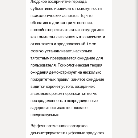
Людское воспринятие периода
субъективно и зависит от совокупности
психологических аспектов. То, что
объективно длится три мгновения,
способно переживаться как секунда или
как томительная вечность в зависимости
от контекста и предположений. Leon
casino устанавливает, насколько
тягостным превращается ожидание для
пользователя. Психологическая теория
ожидания демонстрирует на несколько
приоритетных правил: занятое ожидание
видится короче пустого, ожидание с
знакомым сроком переносится легче
неопределенного, а непредвиденные
задержки постигаются тяжелее
предсказуемых.
Эффект временного парадокса
демонстрируется в цифровых продуктах