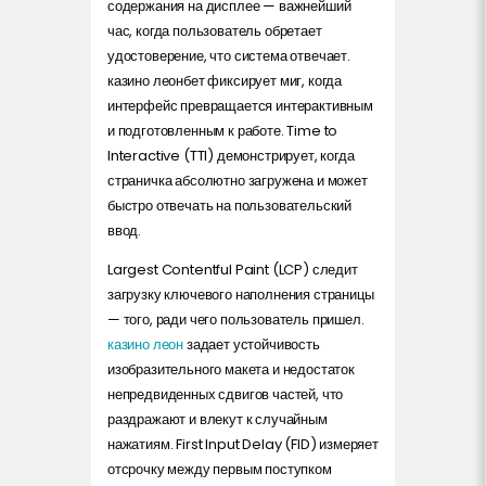
содержания на дисплее — важнейший
час, когда пользователь обретает
удостоверение, что система отвечает.
казино леонбет фиксирует миг, когда
интерфейс превращается интерактивным
и подготовленным к работе. Time to
Interactive (TTI) демонстрирует, когда
страничка абсолютно загружена и может
быстро отвечать на пользовательский
ввод.
Largest Contentful Paint (LCP) следит
загрузку ключевого наполнения страницы
— того, ради чего пользователь пришел.
казино леон
задает устойчивость
изобразительного макета и недостаток
непредвиденных сдвигов частей, что
раздражают и влекут к случайным
нажатиям. First Input Delay (FID) измеряет
отсрочку между первым поступком