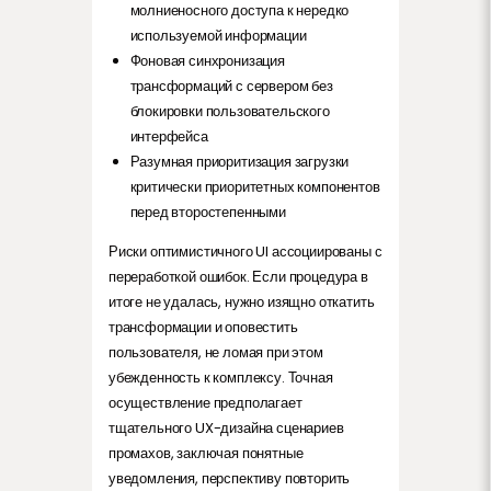
молниеносного доступа к нередко
используемой информации
Фоновая синхронизация
трансформаций с сервером без
блокировки пользовательского
интерфейса
Разумная приоритизация загрузки
критически приоритетных компонентов
перед второстепенными
Риски оптимистичного UI ассоциированы с
переработкой ошибок. Если процедура в
итоге не удалась, нужно изящно откатить
трансформации и оповестить
пользователя, не ломая при этом
убежденность к комплексу. Точная
осуществление предполагает
тщательного UX-дизайна сценариев
промахов, заключая понятные
уведомления, перспективу повторить