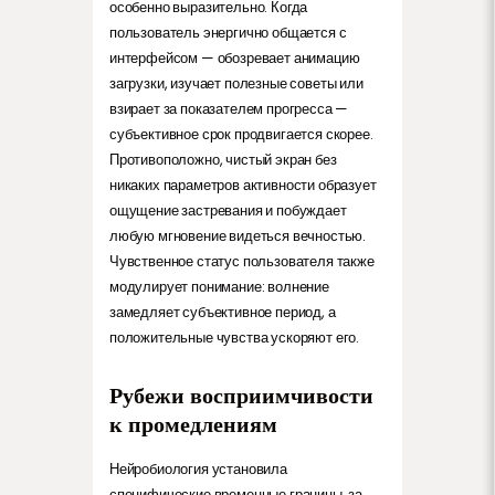
особенно выразительно. Когда
пользователь энергично общается с
интерфейсом — обозревает анимацию
загрузки, изучает полезные советы или
взирает за показателем прогресса —
субъективное срок продвигается скорее.
Противоположно, чистый экран без
никаких параметров активности образует
ощущение застревания и побуждает
любую мгновение видеться вечностью.
Чувственное статус пользователя также
модулирует понимание: волнение
замедляет субъективное период, а
положительные чувства ускоряют его.
Рубежи восприимчивости
к промедлениям
Нейробиология установила
специфические временные границы, за