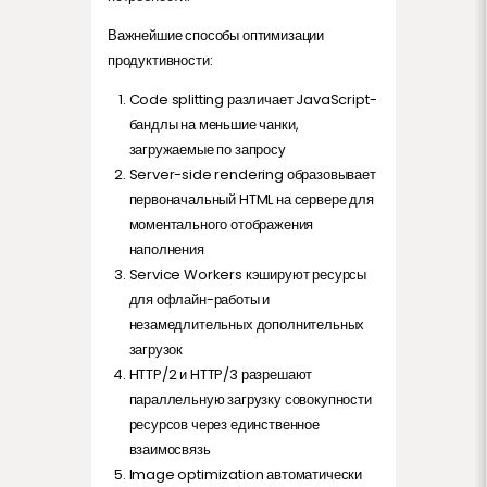
Важнейшие способы оптимизации
продуктивности:
Code splitting различает JavaScript-
бандлы на меньшие чанки,
загружаемые по запросу
Server-side rendering образовывает
первоначальный HTML на сервере для
моментального отображения
наполнения
Service Workers кэшируют ресурсы
для офлайн-работы и
незамедлительных дополнительных
загрузок
HTTP/2 и HTTP/3 разрешают
параллельную загрузку совокупности
ресурсов через единственное
взаимосвязь
Image optimization автоматически