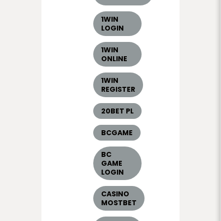
1WIN
LOGIN
1WIN
ONLINE
1WIN
REGISTER
20BET PL
BCGAME
BC
GAME
LOGIN
CASINO
MOSTBET