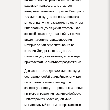
каковыми пользователь стартует
намеренно замечать отсрочки. Реакция до
100 миллисекунд воспринимается как
мгновенная — пользователь не отличает
интервал между акцией и ответом. Это
золотой образец для важнейших работ
вроде нажатия клавиш, внесения
материала или перелистывания веб-
страниц. Задержка от 100 до 300
миллисекунд уже заметна, но все еще
приемлема и не вызывает раздражения.
Диапазон от 300 до 1000 миллисекунд
составляет собой важнейшую зону, где
пользователь очевидно ощущает
задержку и стартует терять впечатление
прямого управления над интерфейсом.
При отсрочках более одной мига
мыслительный течение прерывается, и