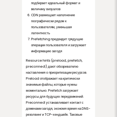
подбирает идеальный формат и
величину визуалов
CDN размещает наполнение
географически рядом к
пользователям, уменьшая
латентность
Prefetching предвидит грядущие
операции пользователя и загружает
информацию загодя
Resource hints (preload, prefetch,
preconnect) дают обозревателю
наставления о приоритизации ресурсов.
Preload отображает на критически
значимые файлы, которые нужны
моментально. Prefetch загружает
ресурсы для будущих передвижений.
Preconnect устанавливает контакт с
доменами загодя, экономя время на DNS-
резолвинг и TCP-хендшейк. Таковые