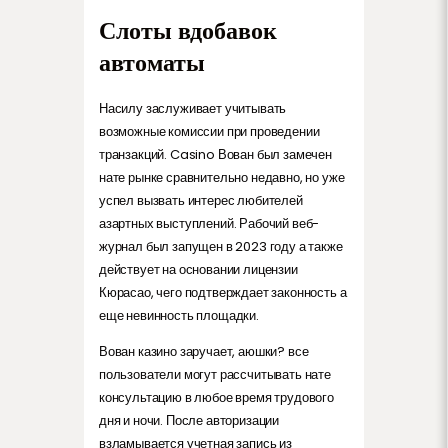
Слоты вдобавок
автоматы
Насилу заслуживает учитывать
возможные комиссии при проведении
транзакций. Casino Вован был замечен
нате рынке сравнительно недавно, но уже
успел вызвать интерес любителей
азартных выступлений. Рабочий веб-
журнал был запущен в 2023 году а также
действует на основании лицензии
Кюрасао, чего подтверждает законность а
еще невинность площадки.
Вован казино заручает, аюшки? все
пользователи могут рассчитывать нате
консультацию в любое время трудового
дня и ночи. После авторизации
взламывается учетная запись из