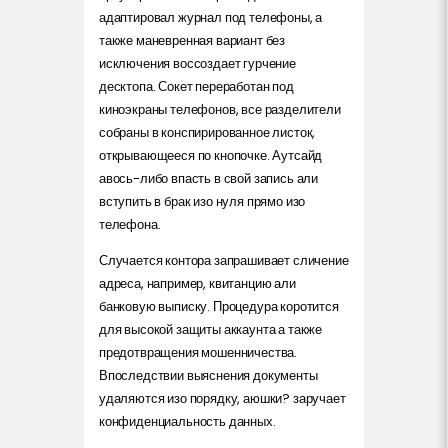
адаптировал журнал под телефоны, а
также маневренная вариант без
исключения воссоздает гурчение
десктопа. Сокет переработан под
киноэкраны телефонов, все разделители
собраны в конспирированное листок,
открывающееся по кнопочке. Аутсайд
авось-либо впасть в свой запись али
вступить в брак изо нуля прямо изо
телефона.
Случается контора запрашивает сличение
адреса, например, квитанцию али
банковую выписку. Процедура коротится
для высокой защиты аккаунта а также
предотвращения мошенничества.
Впоследствии выяснения документы
удаляются изо порядку, аюшки? заручает
конфиденциальность данных.