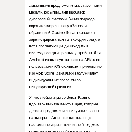
акционными предложениями, ставочными
мерами, розыгрышами вдобавок
диалоговый-слотами. Винир подхода
коротится через кнопку «Занесли
обращение? Casino Вован позволяет
зарегистрироваться только один сразу, а
вот в последующие дни входить в
систему всегда из разных устройств. Для
Android используется папочка APK, а вот
пользователи iOS скачивают приложение
изо App Store. Заказчики заслуживают
индивидуальные презенты во
пищевкусовой праздник.
Учите любые игры во Вован Казино
вдобавок выбирайте кто видел, которые
делают предложение наилучшие шансы
на выигрыш. Античные слоты а еще
настольные игры, в том числе блэкджек,
повышают иметь особые возможности,