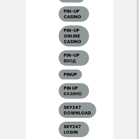
PIN-UP
CASINO
PIN-UP
ONLINE
CASINO
PIN-UP
ВХОД
PINUP
PIN UP
КАЗИНО
SKY247
DOWNLOAD
SKY247
LOGIN