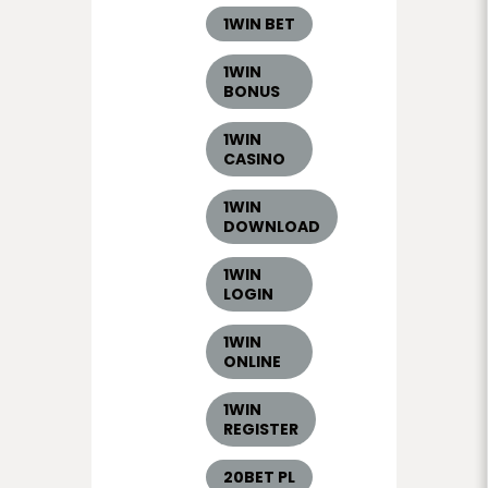
1WIN BET
1WIN
BONUS
1WIN
CASINO
1WIN
DOWNLOAD
1WIN
LOGIN
1WIN
ONLINE
1WIN
REGISTER
20BET PL