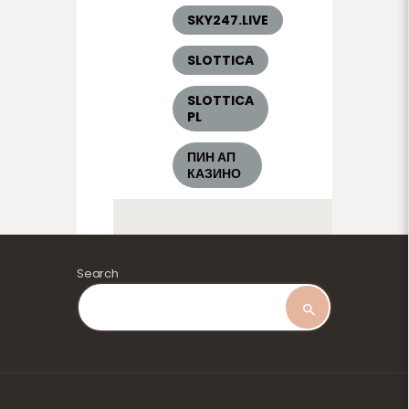
SKY247.LIVE
SLOTTICA
SLOTTICA
PL
ПИН АП
КАЗИНО
Search