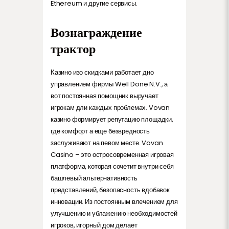
Ethereum и другие сервисы.
Вознаграждение
трактор
Казино изо скидками работает дно
управлением фирмы Well Done N.V., а
вот постоянная помощник выручает
игрокам дли каждых проблемах. Vovan
казино формирует репутацию площадки,
где комфорт а еще безвредность
заслуживают на певом месте. Vovan
Casino – это остросовременная игровая
платформа, которая сочетит внутри себя
башлевый альтернативность
представлений, безопасность вдобавок
инновации. Из постоянным влечением для
улучшению и ублажению необходимостей
игроков, игорный дом делает