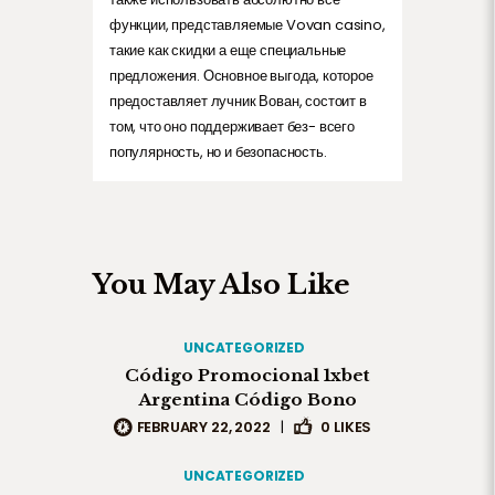
функции, представляемые Vovan casino,
такие как скидки а еще специальные
предложения. Основное выгода, которое
предоставляет лучник Вован, состоит в
том, что оно поддерживает без- всего
популярность, но и безопасность.
You May Also Like
UNCATEGORIZED
Código Promocional 1xbet
Argentina Código Bono
FEBRUARY 22, 2022
|
0
LIKES
UNCATEGORIZED