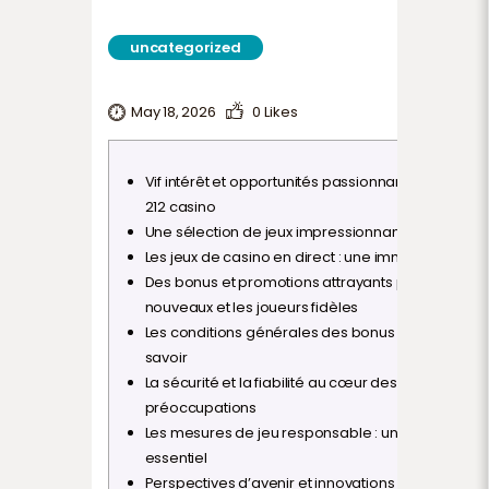
TERMS AND CONDITIONS
uncategorized
May 18, 2026
0
Likes
Vif intérêt et opportunités passionnantes avec le
212 casino
Une sélection de jeux impressionnante et variée
Les jeux de casino en direct : une immersion total
Des bonus et promotions attrayants pour les
nouveaux et les joueurs fidèles
Les conditions générales des bonus : ce qu’il faut
savoir
La sécurité et la fiabilité au cœur des
préoccupations
Les mesures de jeu responsable : un engagemen
essentiel
Perspectives d’avenir et innovations continues