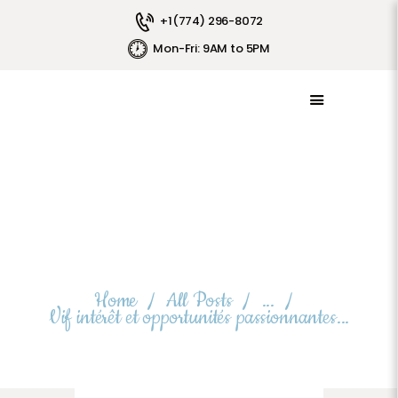
+1(774) 296-8072
LOGIN
Mon-Fri: 9AM to 5PM
HOME
FRANCHISE
SERVICES
EMPLOYEE PORTAL
LABORATORY TESTINGS
Vif intérêt et opportunités
LUXURY HOMES
ADULT FOSTER CARE
passionnantes avec leon 212
PAYMENTS
casino
JOIN OUR TEAM
Home
All Posts
...
CONTACTS
Vif intérêt et opportunités passionnantes...
ABOUT US
CPR/BLS
PRIVACY POLICY