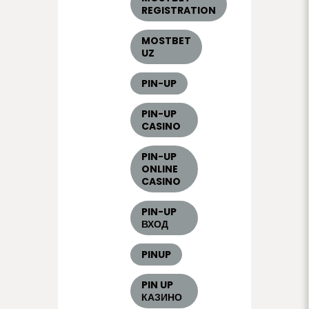
REGISTRATION
MOSTBET
UZ
PIN-UP
PIN-UP
CASINO
PIN-UP
ONLINE
CASINO
PIN-UP
ВХОД
PINUP
PIN UP
КАЗИНО