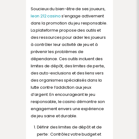
Soucieux du bien-être de ses joueurs,
leon 212 casino
s’engage activement
dans la promotion du jeu responsable.
La plateforme propose des outils et
des ressources pour aider les joueurs
à contrôler leur activité de jeu et à
prévenir les problèmes de
dépendance. Ces outils incluent des
limites de dépôt, des limites de perte,
des auto-exclusions et des liens vers
des organismes spécialisés dans la
lutte contre l’addiction aux jeux
d’argent. En encourageant le jeu
responsable, le casino démontre son
engagement envers une expérience
de jeu saine et durable.
Définir des limites de dépôt et de
perte : Contrôlez votre budget et