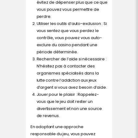
évitez de dépenser plus que ce que
vous pouvez vous permettre de
perdre.
Utiliser les outils d’auto-exclusion : Si
vous sentez que vous perdez le
contrôle, vous pouvez vous auto-
exclure du casino pendant une
période déterminée.
Rechercher de l’aide si nécessaire :
N’hésitez pas à contacter des
organismes spécialisés dans la
lutte contre l’addiction aux jeux
d’argent si vous avez besoin d’aide.
Jouer pour le plaisir : Rappelez-
vous que le jeu doit rester un
divertissement et non une source
de revenus.
En adoptant une approche
responsable du jeu, vous pouvez