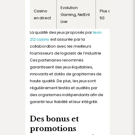
Evolution
Casino
Plus de
Gaming, NetEnt
en direct
50
Live
La qualité des jeux proposés par
leon
212 casino
est assurée par la
collaboration avec les meilleurs
fournisseurs de logiciels de l’industrie.
Ces partenaires renommés
garantissent des jeux équitables,
innovants et dotés de graphismes de
haute qualité. De plus, les jeux sont
régulièrement testés et audités par
des organismes indépendants afin de
garantir leur fiabilité et leur intégrité.
Des bonus et
promotions