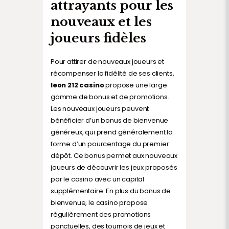
attrayants pour les
nouveaux et les
joueurs fidèles
Pour attirer de nouveaux joueurs et
récompenser la fidélité de ses clients,
leon 212 casino
propose une large
gamme de bonus et de promotions.
Les nouveaux joueurs peuvent
bénéficier d’un bonus de bienvenue
généreux, qui prend généralement la
forme d’un pourcentage du premier
dépôt. Ce bonus permet aux nouveaux
joueurs de découvrir les jeux proposés
par le casino avec un capital
supplémentaire. En plus du bonus de
bienvenue, le casino propose
régulièrement des promotions
ponctuelles, des tournois de jeux et