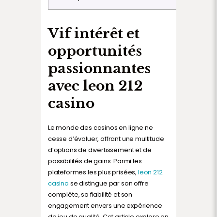
Vif intérêt et
opportunités
passionnantes
avec leon 212
casino
Le monde des casinos en ligne ne
cesse d’évoluer, offrant une multitude
d’options de divertissement et de
possibilités de gains. Parmi les
plateformes les plus prisées,
leon 212
casino
se distingue par son offre
complète, sa fiabilité et son
engagement envers une expérience
de jeu de qualité. Cet article explore en