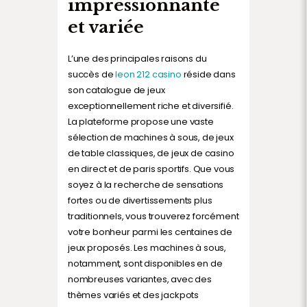
impressionnante
et variée
L’une des principales raisons du
succès de
leon 212 casino
réside dans
son catalogue de jeux
exceptionnellement riche et diversifié.
La plateforme propose une vaste
sélection de machines à sous, de jeux
de table classiques, de jeux de casino
en direct et de paris sportifs. Que vous
soyez à la recherche de sensations
fortes ou de divertissements plus
traditionnels, vous trouverez forcément
votre bonheur parmi les centaines de
jeux proposés. Les machines à sous,
notamment, sont disponibles en de
nombreuses variantes, avec des
thèmes variés et des jackpots