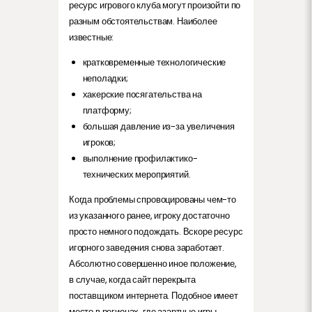
ресурс игрового клуба могут произойти по
разным обстоятельствам. Наиболее
известные:
кратковременные технологические
неполадки;
хакерские посягательства на
платформу;
большая давление из-за увеличения
игроков;
выполнение профилактико-
технических мероприятий.
Когда проблемы спровоцированы чем-то
из указанного ранее, игроку достаточно
просто немного подождать. Вскоре ресурс
игорного заведения снова заработает.
Абсолютно совершенно иное положение,
в случае, когда сайт перекрыта
поставщиком интернета. Подобное имеет
место в регионах, где азартные игры