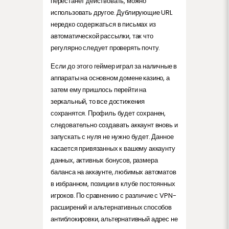
перестанет действовать, можно
использовать другое. Дублирующие URL
нередко содержаться в письмах из
автоматической рассылки, так что
регулярно следует проверять почту.
Если до этого геймер играл за наличные в
аппараты на основном домене казино, а
затем ему пришлось перейти на
зеркальный, то все достижения
сохранятся. Профиль будет сохранен,
следовательно создавать аккаунт вновь и
запускать с нуля не нужно будет. Данное
касается привязанных к вашему аккаунту
данных, активных бонусов, размера
баланса на аккаунте, любимых автоматов
в избранном, позиции в клубе постоянных
игроков. По сравнению с различие с VPN-
расширений и альтернативных способов
антиблокировки, альтернативный адрес не