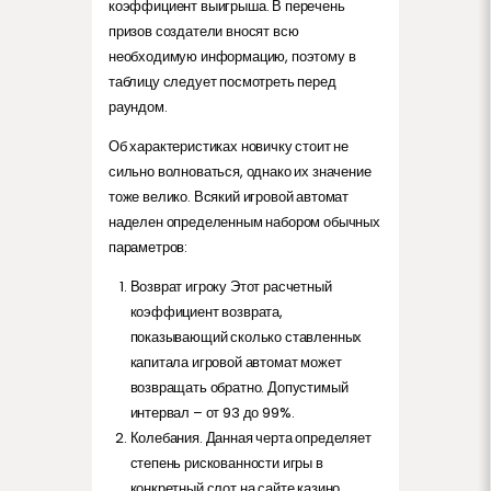
коэффициент выигрыша. В перечень
призов создатели вносят всю
необходимую информацию, поэтому в
таблицу следует посмотреть перед
раундом.
Об характеристиках новичку стоит не
сильно волноваться, однако их значение
тоже велико. Всякий игровой автомат
наделен определенным набором обычных
параметров:
Возврат игроку Этот расчетный
коэффициент возврата,
показывающий сколько ставленных
капитала игровой автомат может
возвращать обратно. Допустимый
интервал – от 93 до 99%.
Колебания. Данная черта определяет
степень рискованности игры в
конкретный слот на сайте казино.