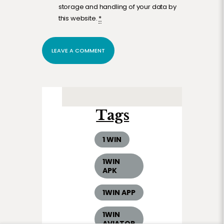
storage and handling of your data by
this website.
*
Tags
1 WIN
1WIN
APK
1WIN APP
1WIN
AVIATOR