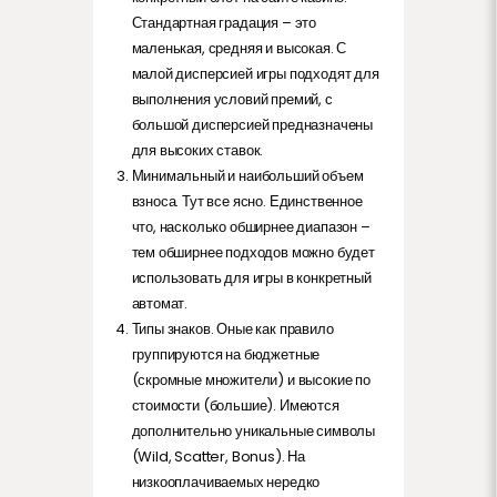
Стандартная градация – это
маленькая, средняя и высокая. С
малой дисперсией игры подходят для
выполнения условий премий, с
большой дисперсией предназначены
для высоких ставок.
Минимальный и наибольший объем
взноса. Тут все ясно. Единственное
что, насколько обширнее диапазон –
тем обширнее подходов можно будет
использовать для игры в конкретный
автомат.
Типы знаков. Оные как правило
группируются на бюджетные
(скромные множители) и высокие по
стоимости (большие). Имеются
дополнительно уникальные символы
(Wild, Scatter, Bonus). На
низкооплачиваемых нередко