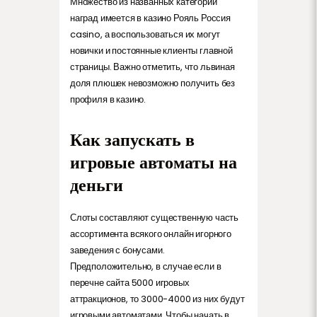
Множество из названных категорий
наград имеется в казино Рояль Россия
casino, а воспользоваться их могут
новички и постоянные клиенты главной
страницы. Важно отметить, что львиная
доля плюшек невозможно получить без
профиля в казино.
Как запускать в
игровые автоматы на
деньги
Слоты составляют существенную часть
ассортимента всякого онлайн игорного
заведения с бонусами.
Предположительно, в случае если в
перечне сайта 5000 игровых
аттракционов, то 3000-4000 из них будут
игровыми автоматами. Чтобы начать в