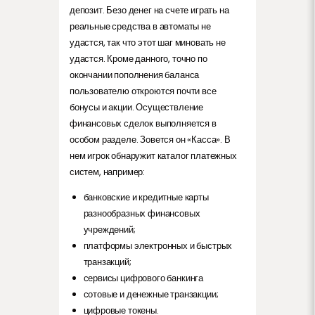
депозит. Безо денег на счете играть на
реальные средства в автоматы не
удастся, так что этот шаг миновать не
удастся. Кроме данного, точно по
окончании пополнения баланса
пользователю откроются почти все
бонусы и акции. Осуществление
финансовых сделок выполняется в
особом разделе. Зовется он «Касса». В
нем игрок обнаружит каталог платежных
систем, например:
банковские и кредитные карты
разнообразных финансовых
учреждений;
платформы электронных и быстрых
транзакций;
сервисы цифрового банкинга
сотовые и денежные транзакции;
цифровые токены.