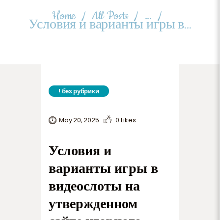
TERMS AND CONDITIONS
Home
All Posts
...
Условия и варианты игры в...
! без рубрики
May 20, 2025
0
Likes
Условия и
варианты игры в
видеослоты на
утвержденном