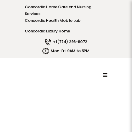
Concordia Home Care and Nursing
Services
LOGIN
Concordia Health Mobile Lab
HOME
Concordia Luxury Home
FRANCHISE
SERVICES
+1(774) 296-8072
EMPLOYEE PORTAL
Mon-Fri: 9AM to 5PM
LABORATORY TESTINGS
LUXURY HOMES
ADULT FOSTER CARE
PAYMENTS
JOIN OUR TEAM
CONTACTS
Условия и варианты игры в
ABOUT US
CPR/BLS
видеослоты на утвержденном
PRIVACY POLICY
сайте игорного заведения