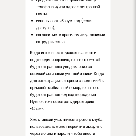
телефона и/или адрес электронной
почты;
использовать бонус-код (если
доступен);
согласиться с правилами и условиями
сотрудничества.
Когда игрок все это укажет в анкете и
подтвердит операцию, то на его e-mail
будет отправлено уведомление со
ссылкой активации учетной записи. Когда
для регистрации в игорном заведении был
применён мобильный номер, то на него
будет отправлен код подтверждения.
Нужно стоит осмотреть директорию
«Спам».
Уже ставший участником игрового клуба
пользователь может перейти в аккаунт с
через логина и пароля, чтобы внести