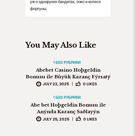
уж о одноруких бандитах, очко и колесе
фортуны.
You May Also Like
! БЕЗ РУБРИКИ
Abebet Casino Hoþgeldin
Bonusu ile Büyük Kazanç Fýrsatý
JULY 22, 2025
|
0
LIKES
! БЕЗ РУБРИКИ
Abe bet Hoþgeldin Bonusu ile
Anýnda Kazanç Saðlayýn
JULY 25, 2025
|
0
LIKES