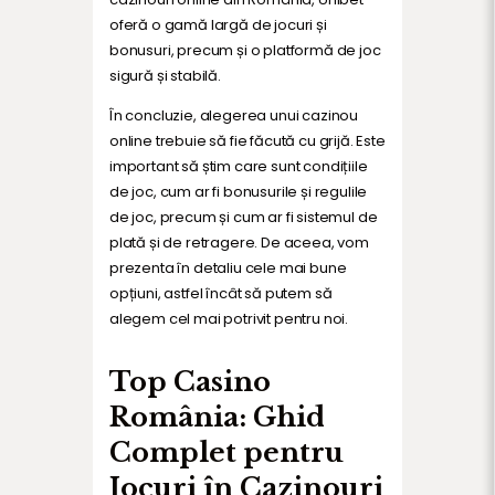
oferă o gamă largă de jocuri și
bonusuri, precum și o platformă de joc
sigură și stabilă.
În concluzie, alegerea unui cazinou
online trebuie să fie făcută cu grijă. Este
important să știm care sunt condițiile
de joc, cum ar fi bonusurile și regulile
de joc, precum și cum ar fi sistemul de
plată și de retragere. De aceea, vom
prezenta în detaliu cele mai bune
opțiuni, astfel încât să putem să
alegem cel mai potrivit pentru noi.
Top Casino
România: Ghid
Complet pentru
Jocuri în Cazinouri