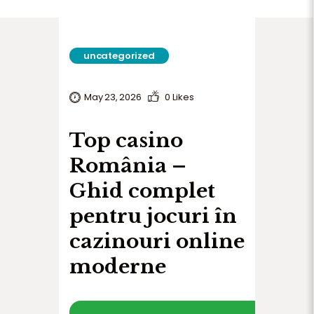
TERMS AND CONDITIONS
uncategorized
May 23, 2026
0
Likes
Top casino
România –
Ghid complet
pentru jocuri în
cazinouri online
moderne