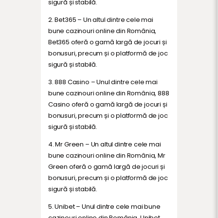
sigură și stabilă.
2. Bet365 – Un altul dintre cele mai
bune cazinouri online din România,
Bet365 oferă o gamă largă de jocuri și
bonusuri, precum și o platformă de joc
sigură și stabilă.
3. 888 Casino – Unul dintre cele mai
bune cazinouri online din România, 888
Casino oferă o gamă largă de jocuri și
bonusuri, precum și o platformă de joc
sigură și stabilă.
4. Mr Green – Un altul dintre cele mai
bune cazinouri online din România, Mr
Green oferă o gamă largă de jocuri și
bonusuri, precum și o platformă de joc
sigură și stabilă.
5. Unibet – Unul dintre cele mai bune
cazinouri online din România, Unibet