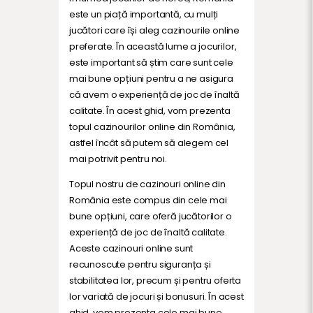
este un piață importantă, cu mulți
jucători care își aleg cazinourile online
preferate. În această lume a jocurilor,
este important să știm care sunt cele
mai bune opțiuni pentru a ne asigura
că avem o experiență de joc de înaltă
calitate. În acest ghid, vom prezenta
topul cazinourilor online din România,
astfel încât să putem să alegem cel
mai potrivit pentru noi.
Topul nostru de cazinouri online din
România este compus din cele mai
bune opțiuni, care oferă jucătorilor o
experiență de joc de înaltă calitate.
Aceste cazinouri online sunt
recunoscute pentru siguranța și
stabilitatea lor, precum și pentru oferta
lor variată de jocuri și bonusuri. În acest
ghid, vom prezenta cele mai bune