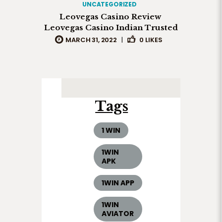
UNCATEGORIZED
Leovegas Casino Review ️
Leovegas Casino Indian Trusted
MARCH 31, 2022
|
0
LIKES
Tags
1 WIN
1WIN
APK
1WIN APP
1WIN
AVIATOR