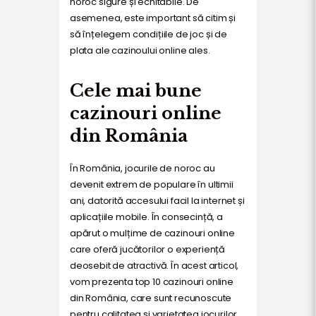
noroc sigure și echitabile. De
asemenea, este important să citim și
să înțelegem condițiile de joc și de
plata ale cazinoului online ales.
Cele mai bune
cazinouri online
din România
În România, jocurile de noroc au
devenit extrem de populare în ultimii
ani, datorită accesului facil la internet și
aplicațiile mobile. În consecință, a
apărut o mulțime de cazinouri online
care oferă jucătorilor o experiență
deosebit de atractivă. În acest articol,
vom prezenta top 10 cazinouri online
din România, care sunt recunoscute
pentru calitatea și varietatea jocurilor