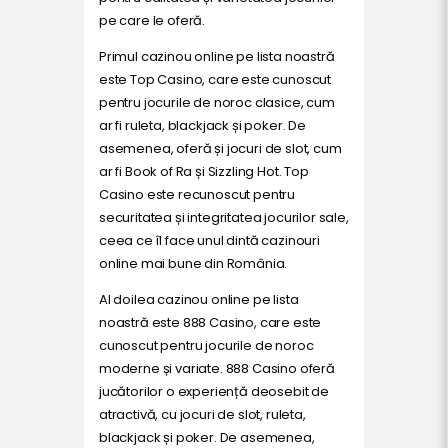
pe care le oferă.
Primul cazinou online pe lista noastră
este Top Casino, care este cunoscut
pentru jocurile de noroc clasice, cum
ar fi ruleta, blackjack și poker. De
asemenea, oferă și jocuri de slot, cum
ar fi Book of Ra și Sizzling Hot. Top
Casino este recunoscut pentru
securitatea și integritatea jocurilor sale,
ceea ce îl face unul dintă cazinouri
online mai bune din România.
Al doilea cazinou online pe lista
noastră este 888 Casino, care este
cunoscut pentru jocurile de noroc
moderne și variate. 888 Casino oferă
jucătorilor o experiență deosebit de
atractivă, cu jocuri de slot, ruleta,
blackjack și poker. De asemenea,