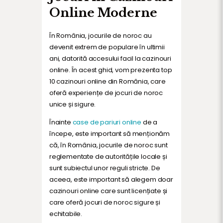
Online Moderne
În România, jocurile de noroc au
devenit extrem de populare în ultimii
ani, datorită accesului facil la cazinouri
online. În acest ghid, vom prezenta top
10 cazinouri online din România, care
oferă experiențe de jocuri de noroc
unice și sigure.
Înainte
case de pariuri online
de a
începe, este important să menționăm
că, în România, jocurile de noroc sunt
reglementate de autoritățile locale și
sunt subiectul unor reguli stricte. De
aceea, este important să alegem doar
cazinouri online care sunt licențiate și
care oferă jocuri de noroc sigure și
echitabile.