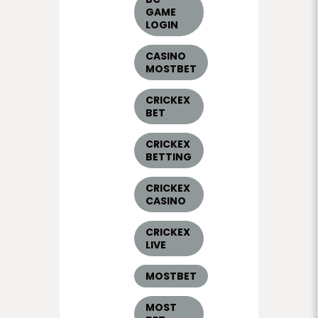
GAME
LOGIN
CASINO
MOSTBET
CRICKEX
BET
CRICKEX
BETTING
CRICKEX
CASINO
CRICKEX
LIVE
MOSTBET
MOST