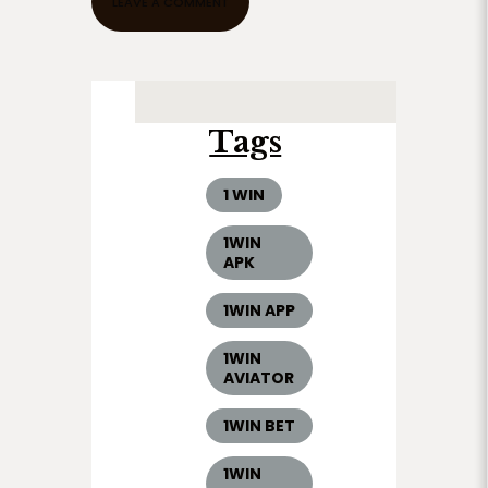
Tags
1 WIN
1WIN
APK
1WIN APP
1WIN
AVIATOR
1WIN BET
1WIN