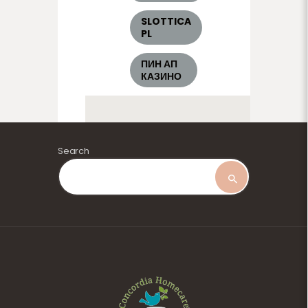
SLOTTICA
PL
ПИН АП
КАЗИНО
Search