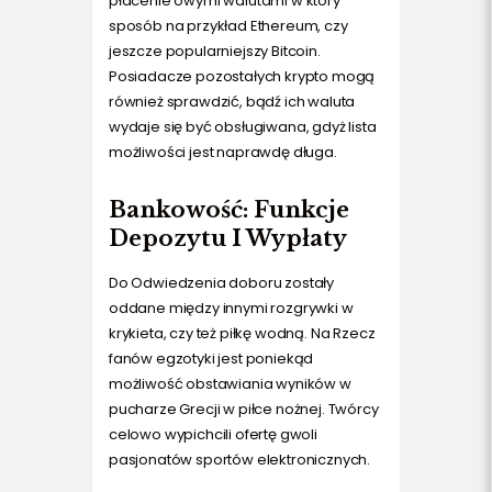
płacenie owymi walutami w który
sposób na przykład Ethereum, czy
jeszcze popularniejszy Bitcoin.
Posiadacze pozostałych krypto mogą
również sprawdzić, bądź ich waluta
wydaje się być obsługiwana, gdyż lista
możliwości jest naprawdę długa.
Bankowość: Funkcje
Depozytu I Wypłaty
Do Odwiedzenia doboru zostały
oddane między innymi rozgrywki w
krykieta, czy też piłkę wodną. Na Rzecz
fanów egzotyki jest poniekąd
możliwość obstawiania wyników w
pucharze Grecji w piłce nożnej. Twórcy
celowo wypichcili ofertę gwoli
pasjonatów sportów elektronicznych.