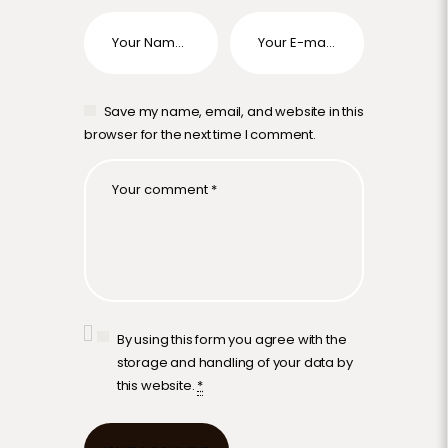
Save my name, email, and website in this
browser for the next time I comment.
By using this form you agree with the
storage and handling of your data by
this website.
*