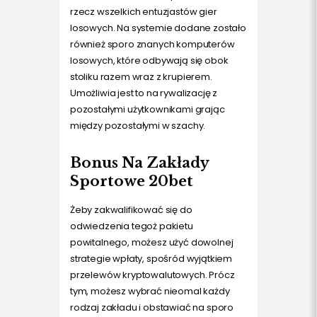
rzecz wszelkich entuzjastów gier
losowych. Na systemie dodane zostało
również sporo znanych komputerów
losowych, które odbywają się obok
stoliku razem wraz z krupierem.
Umożliwia jest to na rywalizację z
pozostałymi użytkownikami grając
między pozostałymi w szachy.
Bonus Na Zakłady
Sportowe 20bet
Żeby zakwalifikować się do
odwiedzenia tegoż pakietu
powitalnego, możesz użyć dowolnej
strategie wpłaty, spośród wyjątkiem
przelewów kryptowalutowych. Prócz
tym, możesz wybrać nieomal każdy
rodzaj zakładu i obstawiać na sporo