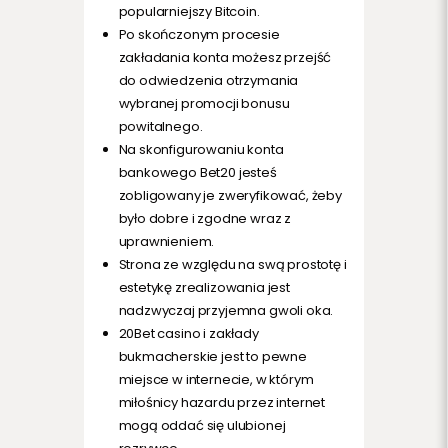
popularniejszy Bitcoin.
Po skończonym procesie
zakładania konta możesz przejść
do odwiedzenia otrzymania
wybranej promocji bonusu
powitalnego.
Na skonfigurowaniu konta
bankowego Bet20 jesteś
zobligowany je zweryfikować, żeby
było dobre i zgodne wraz z
uprawnieniem.
Strona ze względu na swą prostotę i
estetykę zrealizowania jest
nadzwyczaj przyjemna gwoli oka.
20Bet casino i zakłady
bukmacherskie jest to pewne
miejsce w internecie, w którym
miłośnicy hazardu przez internet
mogą oddać się ulubionej