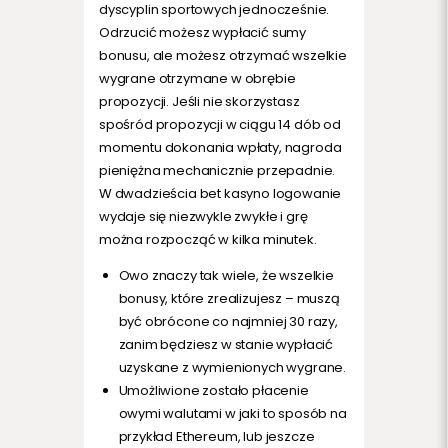
dyscyplin sportowych jednocześnie.
Odrzucić możesz wypłacić sumy
bonusu, ale możesz otrzymać wszelkie
wygrane otrzymane w obrębie
propozycji. Jeśli nie skorzystasz
spośród propozycji w ciągu 14 dób od
momentu dokonania wpłaty, nagroda
pieniężna mechanicznie przepadnie.
W dwadzieścia bet kasyno logowanie
wydaje się niezwykle zwykłe i grę
można rozpocząć w kilka minutek.
Owo znaczy tak wiele, że wszelkie
bonusy, które zrealizujesz – muszą
być obrócone co najmniej 30 razy,
zanim będziesz w stanie wypłacić
uzyskane z wymienionych wygrane.
Umożliwione zostało płacenie
owymi walutami w jaki to sposób na
przykład Ethereum, lub jeszcze