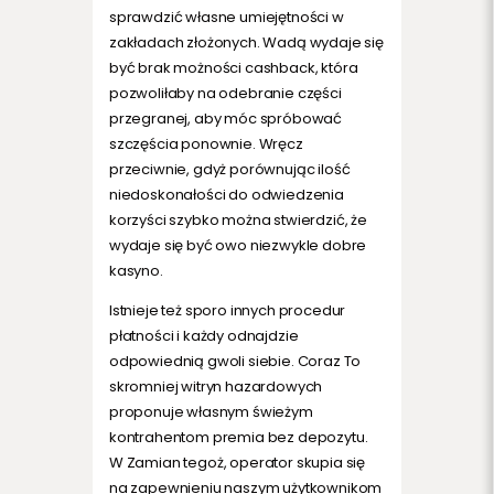
sprawdzić własne umiejętności w
zakładach złożonych. Wadą wydaje się
być brak możności cashback, która
pozwoliłaby na odebranie części
przegranej, aby móc spróbować
szczęścia ponownie. Wręcz
przeciwnie, gdyż porównując ilość
niedoskonałości do odwiedzenia
korzyści szybko można stwierdzić, że
wydaje się być owo niezwykle dobre
kasyno.
Istnieje też sporo innych procedur
płatności i każdy odnajdzie
odpowiednią gwoli siebie. Coraz To
skromniej witryn hazardowych
proponuje własnym świeżym
kontrahentom premia bez depozytu.
W Zamian tegoż, operator skupia się
na zapewnieniu naszym użytkownikom