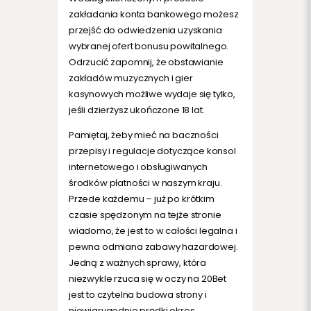
zakładania konta bankowego możesz
przejść do odwiedzenia uzyskania
wybranej ofert bonusu powitalnego.
Odrzucić zapomnij, że obstawianie
zakładów muzycznych i gier
kasynowych możliwe wydaje się tylko,
jeśli dzierżysz ukończone 18 lat.
Pamiętaj, żeby mieć na baczności
przepisy i regulacje dotyczące konsol
internetowego i obsługiwanych
środków płatności w naszym kraju.
Przede każdemu – już po krótkim
czasie spędzonym na tejże stronie
wiadomo, że jest to w całości legalna i
pewna odmiana zabawy hazardowej.
Jedną z ważnych sprawy, która
niezwykle rzuca się w oczy na 20Bet
jest to czytelna budowa strony i
niewiarygodnie prędki okres