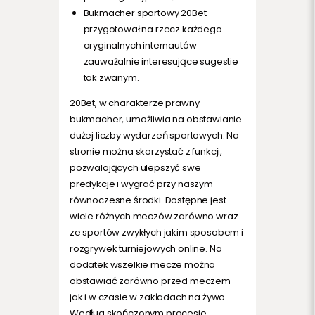
Bukmacher sportowy 20Bet
przygotował na rzecz każdego
oryginalnych internautów
zauważalnie interesujące sugestie
tak zwanym.
20Bet, w charakterze prawny
bukmacher, umożliwia na obstawianie
dużej liczby wydarzeń sportowych. Na
stronie można skorzystać z funkcji,
pozwalających ulepszyć swe
predykcje i wygrać przy naszym
równoczesne środki. Dostępne jest
wiele różnych meczów zarówno wraz
ze sportów zwykłych jakim sposobem i
rozgrywek turniejowych online. Na
dodatek wszelkie mecze można
obstawiać zarówno przed meczem
jak i w czasie w zakładach na żywo.
Według skończonym procesie