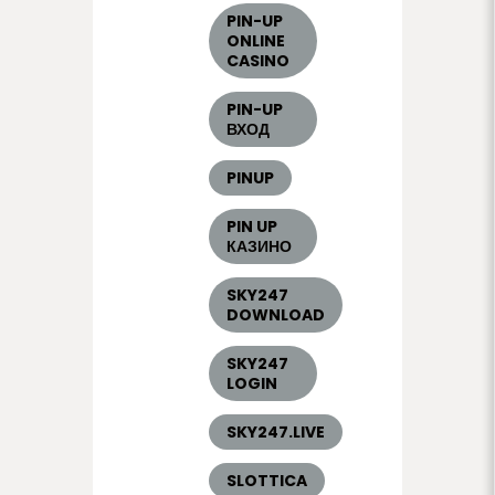
PIN-UP
ONLINE
CASINO
PIN-UP
ВХОД
PINUP
PIN UP
КАЗИНО
SKY247
DOWNLOAD
SKY247
LOGIN
SKY247.LIVE
SLOTTICA