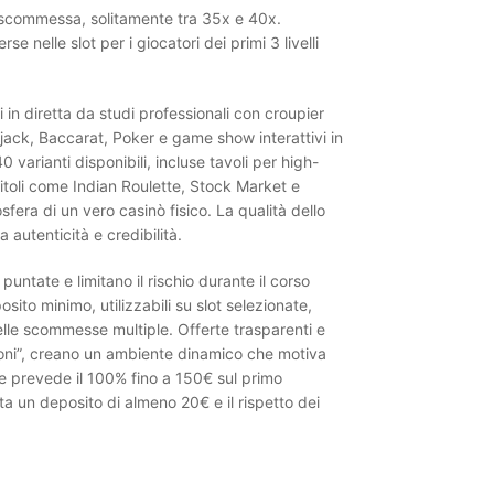
 scommessa, solitamente tra 35x e 40x.
 nelle slot per i giocatori dei primi 3 livelli
 in diretta da studi professionali con croupier
kjack, Baccarat, Poker e game show interattivi in
varianti disponibili, incluse tavoli per high-
itoli come Indian Roulette, Stock Market e
era di un vero casinò fisico. La qualità dello
 autenticità e credibilità.
untate e limitano il rischio durante il corso
osito minimo, utilizzabili su slot selezionate,
elle scommesse multiple. Offerte trasparenti e
zioni”, creano un ambiente dinamico che motiva
se prevede il 100% fino a 150€ sul primo
ta un deposito di almeno 20€ e il rispetto dei