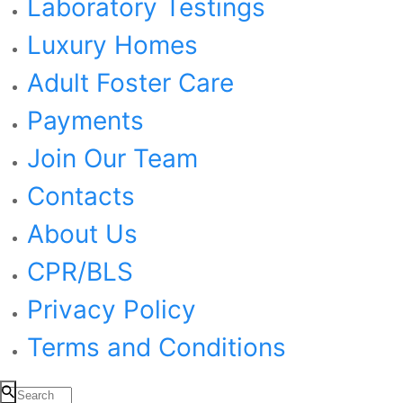
Laboratory Testings
Luxury Homes
Adult Foster Care
Payments
Join Our Team
Contacts
About Us
CPR/BLS
Privacy Policy
Terms and Conditions