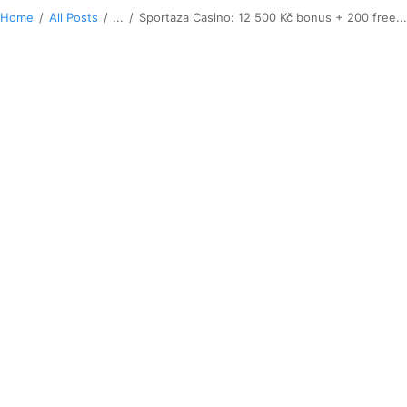
Home
All Posts
...
Sportaza Casino: 12 500 Kč bonus + 200 free..