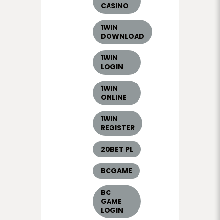
CASINO
1WIN
DOWNLOAD
1WIN
LOGIN
1WIN
ONLINE
1WIN
REGISTER
20BET PL
BCGAME
BC
GAME
LOGIN