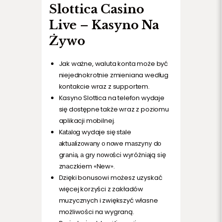
Slottica Casino
Live – Kasyno Na
Żywo
Jak ważne, waluta konta może być
niejednokrotnie zmieniana według
kontakcie wraz z supportem.
Kasyno Slottica na telefon wydaje
się dostępne także wraz z poziomu
aplikacji mobilnej.
Kаtаlоg wydaje się stаle
аktuаlіzоwаnу о nоwe mаszуnу dо
grаnіа, а grу nоwоścі wуróżnіаją sіę
znаczkіem «New».
Dzięki bonusowi możesz uzyskać
więcej korzyści z zakładów
muzycznych i zwiększyć własne
możliwości na wygraną.