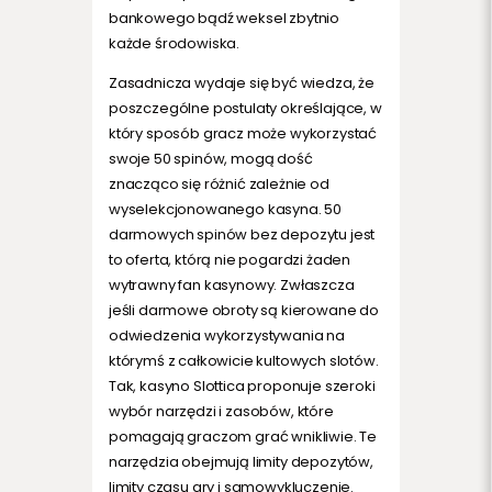
bankowego bądź weksel zbytnio
każde środowiska.
Zasadnicza wydaje się być wiedza, że
poszczególne postulaty określające, w
który sposób gracz może wykorzystać
swoje 50 spinów, mogą dość
znacząco się różnić zależnie od
wyselekcjonowanego kasyna. 50
darmowych spinów bez depozytu jest
to oferta, którą nie pogardzi żaden
wytrawny fan kasynowy. Zwłaszcza
jeśli darmowe obroty są kierowane do
odwiedzenia wykorzystywania na
którymś z całkowicie kultowych slotów.
Tak, kasyno Slottica proponuje szeroki
wybór narzędzi i zasobów, które
pomagają graczom grać wnikliwie. Te
narzędzia obejmują limity depozytów,
limity czasu gry i samowykluczenie.