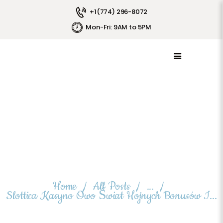
+1(774) 296-8072
LOGIN
Mon-Fri: 9AM to 5PM
HOME
FRANCHISE
SERVICES
EMPLOYEE PORTAL
LABORATORY TESTINGS
Slottica Kasyno Owo Świat
LUXURY HOMES
ADULT FOSTER CARE
Hojnych Bonusów I
PAYMENTS
Najkorzystniejszych
JOIN OUR TEAM
Komputerów
CONTACTS
Home
All Posts
...
ABOUT US
Slottica Kasyno Owo Świat Hojnych Bonusów I...
CPR/BLS
PRIVACY POLICY