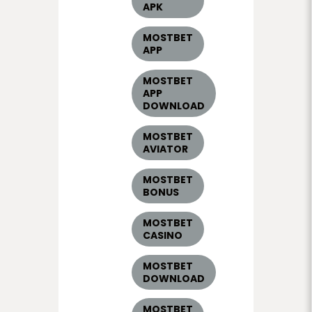
APK
MOSTBET
APP
MOSTBET
APP
DOWNLOAD
MOSTBET
AVIATOR
MOSTBET
BONUS
MOSTBET
CASINO
MOSTBET
DOWNLOAD
MOSTBET