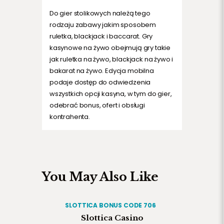
Do gier stolikowych należą tego
rodzaju zabawy jakim sposobem
ruletka, blackjack i baccarat. Gry
kasynowe na żywo obejmują gry takie
jak ruletka na żywo, blackjack na żywo i
bakarat na żywo. Edycja mobilna
podaje dostęp do odwiedzenia
wszystkich opcji kasyna, w tym do gier,
odebrać bonus, ofert i obsługi
kontrahenta.
You May Also Like
SLOTTICA BONUS CODE 706
Slottica Casino