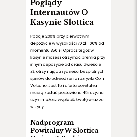
Poglądy
Internautów O
Kasynie Slottica
Podaje 200% przy pierwotnym
depozycie w wysokości 70 zł i 100% od
momentu 350 zł. Oprócz tegoż w
kasynie możesz otrzymać premia przy
innym depozycie od czasu dwieście
ZŁ, otrzymując trzydzieści bezpłatnych
spinów do odwiedzenia rozrywki Coin
Volcano. Jest To i oferta powitalna
muszą zostać postawione 45 razy, na
czym możesz wypłacić kwotę wraz ze
witryny.
Nadprogram
Powitalny W Slottica