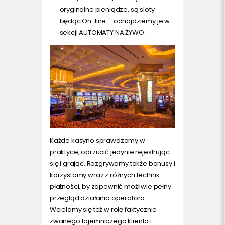
oryginalne pieniądze, są sloty
będąc On-line – odnajdziemy je w
sekcji AUTOMATY NA ŻYWO.
Każde kasyno sprawdzamy w
praktyce, odrzucić jedynie rejestrując
się i grając. Rozgrywamy także bonusy i
korzystamy wraz z różnych technik
płatności, by zapewnić możliwie pełny
przegląd działania operatora.
Wcielamy się też w rolę faktycznie
zwanego tajemniczego klienta i