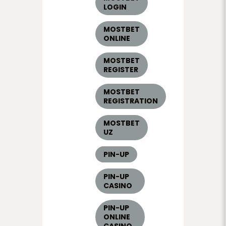
LOGIN
MOSTBET
ONLINE
MOSTBET
REGISTER
MOSTBET
REGISTRATION
MOSTBET
UZ
PIN-UP
PIN-UP
CASINO
PIN-UP
ONLINE
CASINO