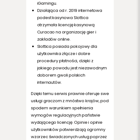
iGamingu.
Działająca od r. 2019 internetowa
podest kasynowa Slottica
otrzymała licencję kasynową
Curacao na organizację gier i
zakładów online.
Slottica posiada pokojowy dla
użytkownika złącze i dobre
procedury płatności, dzięki z
jakiego powodu jest niezawodnym
doborem gwoli polskich
internautów.
Dzięki temu serwis prawnie oferuje swe
usługi graczom z mnóstwo krajów, pod
spodem warunkiem spełnienia
wymogów regulacyjnych państwie
wydającego licencję. Opinie i opinie
użytkowników potwierdzają ogromny
wzorzec świadczonych usług poprzez