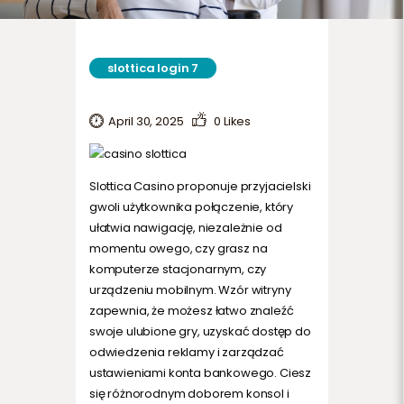
slottica login 7
April 30, 2025
0
Likes
Slottica Casino proponuje przyjacielski
gwoli użytkownika połączenie, który
ułatwia nawigację, niezależnie od
momentu owego, czy grasz na
komputerze stacjonarnym, czy
urządzeniu mobilnym. Wzór witryny
zapewnia, że możesz łatwo znaleźć
swoje ulubione gry, uzyskać dostęp do
odwiedzenia reklamy i zarządzać
ustawieniami konta bankowego. Ciesz
się różnorodnym doborem konsol i