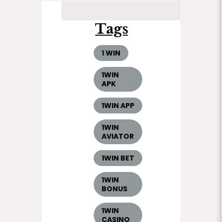
Tags
1 WIN
1WIN
APK
1WIN APP
1WIN
AVIATOR
1WIN BET
1WIN
BONUS
1WIN
CASINO