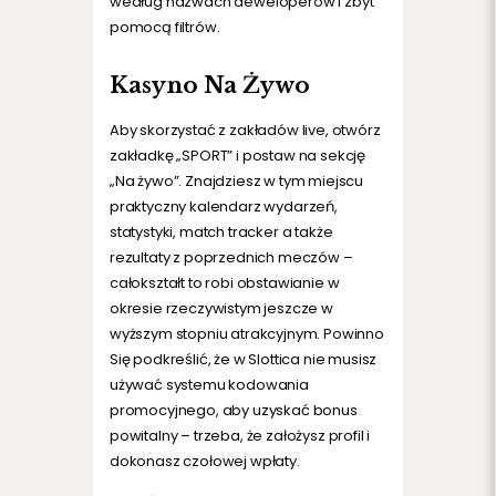
według nazwach deweloperów i zbyt
pomocą filtrów.
Kasyno Na Żywo
Aby skorzystać z zakładów live, otwórz
zakładkę „SPORT” i postaw na sekcję
„Na żywo”. Znajdziesz w tym miejscu
praktyczny kalendarz wydarzeń,
statystyki, match tracker a także
rezultaty z poprzednich meczów –
całokształt to robi obstawianie w
okresie rzeczywistym jeszcze w
wyższym stopniu atrakcyjnym. Powinno
Się podkreślić, że w Slottica nie musisz
używać systemu kodowania
promocyjnego, aby uzyskać bonus
powitalny – trzeba, że założysz profil i
dokonasz czołowej wpłaty.