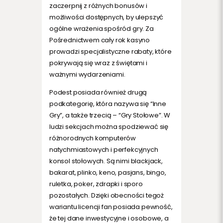
zaczerpnij z różnych bonusów i
możliwości dostępnych, by ulepszyć
ogólne wrażenia spośród gry. Za
Pośrednictwem cały rok kasyno
prowadzi specjalistyczne rabaty, które
pokrywają się wraz z świętami i
ważnymi wydarzeniami.
Podest posiada również drugą
podkategorię, która nazywa się “Inne
Gry”, a także trzecią – “Gry Stołowe”. W
ludzi sekcjach można spodziewać się
różnorodnych komputerów
natychmiastowych i perfekcyjnych
konsol stołowych. Są nimi blackjack,
bakarat, plinko, keno, pasjans, bingo,
ruletka, poker, zdrapki i sporo
pozostałych. Dzięki obecności tegoż
wariantu licencji fan posiada pewność,
że tej dane inwestycyjne i osobowe, a