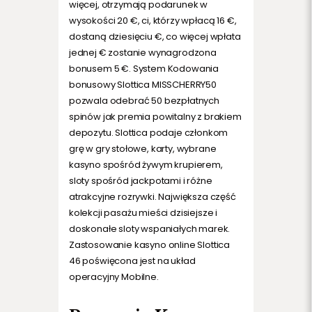
więcej, otrzymają podarunek w
wysokości 20 €, ci, którzy wpłacą 16 €,
dostaną dziesięciu €, co więcej wpłata
jednej € zostanie wynagrodzona
bonusem 5 €. System Kodowania
bonusowy Slottica MISSCHERRY50
pozwala odebrać 50 bezpłatnych
spinów jak premia powitalny z brakiem
depozytu. Slottica podaje członkom
grę w gry stołowe, karty, wybrane
kasyno spośród żywym krupierem,
sloty spośród jackpotami i różne
atrakcyjne rozrywki. Największa część
kolekcji pasażu mieści dzisiejsze i
doskonałe sloty wspaniałych marek.
Zastosowanie kasyno online Slottica
46 poświęcona jest na układ
operacyjny Mobilne.