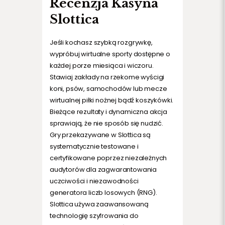
Recenzja Kasyna
Slottica
Jeśli kochasz szybką rozgrywkę,
wypróbuj wirtualne sporty dostępne o
każdej porze miesiąca i wiczoru.
Stawiaj zakłady na rzekome wyścigi
koni, psów, samochodów lub mecze
wirtualnej piłki nożnej bądź koszykówki.
Bieżące rezultaty i dynamiczna akcja
sprawiają, że nie sposób się nudzić.
Gry przekazywane w Slottica są
systematycznie testowane i
certyfikowane poprzez niezależnych
audytorów dla zagwarantowania
uczciwości i niezawodności
generatora liczb losowych (RNG).
Slottica używa zaawansowaną
technologię szyfrowania do