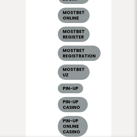
MOSTBET
ONLINE
MOSTBET
REGISTER
MOSTBET
REGISTRATION
MOSTBET
UZ
PIN-UP
PIN-UP
CASINO
PIN-UP
ONLINE
CASINO