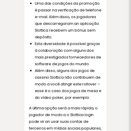
Uma das condições da promoção
é passar na verificação de telefone
e-mail. Além disso, os jogadores
que descarregaram an aplicação
Slottica recebem um bónus sem
depósito.
Esta diversidade é possível graças
à colaboração com alguns dos
mais prestigiados fornecedores de
software de jogos do mundo.
Além disso, alguns dos jogos de
cassino Slottica não contribuem de
modo a você atingir este rollover –
esse é o caso dos jogos de mesa e
do vídeo poker, por exemplo.
A última opção será a mais rápida, o
jogador de modo a o Slottica login
pode vir an usar suas contas de
terceiros em mídias sociais populares,