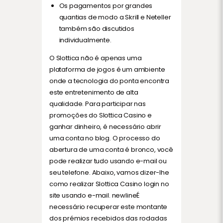
Os pagamentos por grandes
quantias de modo a Skrill e Neteller
também são discutidos
individualmente.
O Slottica não é apenas uma
plataforma de jogos é um ambiente
onde a tecnologia do ponta encontra
este entretenimento de alta
qualidade. Para participar nas
promoções do Slottica Casino e
ganhar dinheiro, é necessário abrir
uma conta no blog. O processo do
abertura de uma conta é bronco, você
pode realizar tudo usando e-mail ou
seu telefone. Abaixo, vamos dizer-lhe
como realizar Slottica Casino login no
site usando e-mail. newlineÉ
necessário recuperar este montante
dos prémios recebidos das rodadas