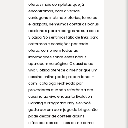
ofertas mais completas que já
encontramos, com diversas
vantagens, incluindo loterias, torneios
e jackpots, nenhumas contar os bônus
adicionais para recargas na sua conta
Slottica. Só sentimos falta de links para
os termos e condições por cada
oferta, como nem todas as
informações sobre estes bônus
aparecem na página. O cassino ao
vivo Slottica oferece o melhor que um
cassino online pode proporcionar –
com 1 catálogo recheado por
provedores que são referência em
cassino ao vivo enquanto Evolution
Gaming e Pragmatic Play. Se você
gosta por um bom jogo de bingo, não
pode deixar de conferir alguns
clássicos dos cassinos online como