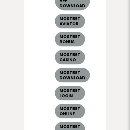
APP
DOWNLOAD
MOSTBET
AVIATOR
MOSTBET
BONUS
MOSTBET
CASINO
MOSTBET
DOWNLOAD
MOSTBET
LOGIN
MOSTBET
ONLINE
MOSTBET