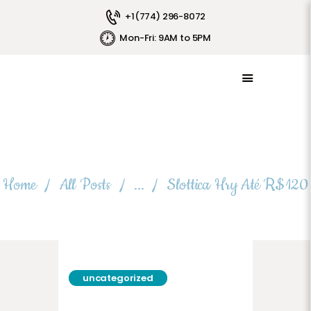
+1(774) 296-8072
LOGIN
Mon-Fri: 9AM to 5PM
HOME
FRANCHISE
SERVICES
EMPLOYEE PORTAL
LABORATORY TESTINGS
Slottica Hry Até R$120
LUXURY HOMES
ADULT FOSTER CARE
Home
All Posts
...
Slottica Hry Até R$120
PAYMENTS
JOIN OUR TEAM
CONTACTS
ABOUT US
CPR/BLS
uncategorized
PRIVACY POLICY