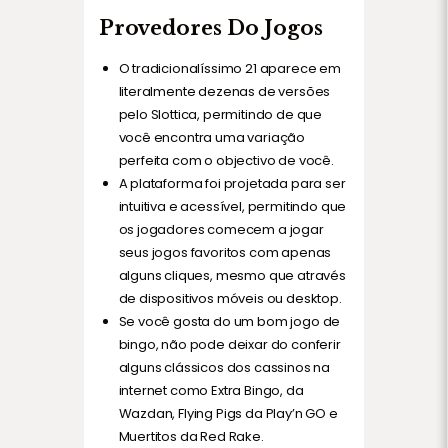
Provedores Do Jogos
O tradicionalíssimo 21 aparece em
literalmente dezenas de versões
pelo Slottica, permitindo de que
você encontra uma variação
perfeita com o objectivo de você.
A plataforma foi projetada para ser
intuitiva e acessível, permitindo que
os jogadores comecem a jogar
seus jogos favoritos com apenas
alguns cliques, mesmo que através
de dispositivos móveis ou desktop.
Se você gosta do um bom jogo de
bingo, não pode deixar do conferir
alguns clássicos dos cassinos na
internet como Extra Bingo, da
Wazdan, Flying Pigs da Play’n GO e
Muertitos da Red Rake.