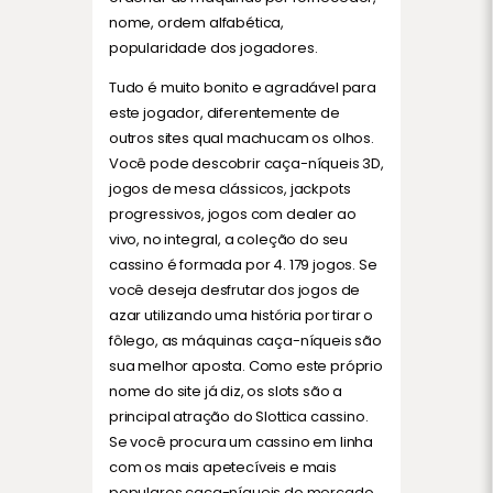
nome, ordem alfabética,
popularidade dos jogadores.
Tudo é muito bonito e agradável para
este jogador, diferentemente de
outros sites qual machucam os olhos.
Você pode descobrir caça-níqueis 3D,
jogos de mesa clássicos, jackpots
progressivos, jogos com dealer ao
vivo, no integral, a coleção do seu
cassino é formada por 4. 179 jogos. Se
você deseja desfrutar dos jogos de
azar utilizando uma história por tirar o
fôlego, as máquinas caça-níqueis são
sua melhor aposta. Como este próprio
nome do site já diz, os slots são a
principal atração do Slottica cassino.
Se você procura um cassino em linha
com os mais apetecíveis e mais
populares caça-níqueis do mercado,