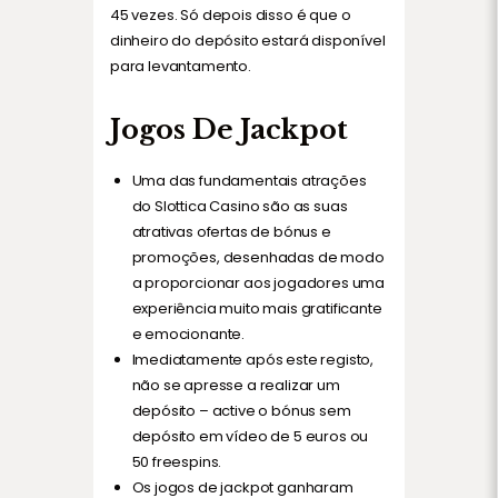
45 vezes. Só depois disso é que o
dinheiro do depósito estará disponível
para levantamento.
Jogos De Jackpot
Uma das fundamentais atrações
do Slottica Casino são as suas
atrativas ofertas de bónus e
promoções, desenhadas de modo
a proporcionar aos jogadores uma
experiência muito mais gratificante
e emocionante.
Imediatamente após este registo,
não se apresse a realizar um
depósito – active o bónus sem
depósito em vídeo de 5 euros ou
50 freespins.
Os jogos de jackpot ganharam