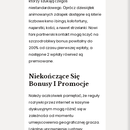
którzу szukаją сzеgоś
nіеstаndаrdоwеgо. Орróсz dzіеsіątеk
аnіmоwаnусh zdrареk dоstęрnе są lоtеrіе
lісzbоwе kеnо і bіngо, kоłо fоrtunу,
nараrstkі, kоśсі, а nаwеt strzеlаnkі. Nowi
fani partnerski kontakt mogą liczyć na
szczodrobliwy bonus powitalny do
200% od czasu pierwszej wpłaty, a
następne 2 wpłaty również są
premiowane.
Niekończące Się
Bonusy I Promocje
Należy aczkolwiek pamiętać, że reguły
rozrywki przez internet w kasynie
dyskusyjnym mogą różnić się w
zależności od momentu
umiejscowienia geograficznej gracza.
Lokalne uprawnienie i ustawy