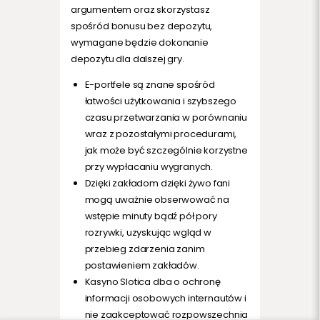
argumentem oraz skorzystasz
spośród bonusu bez depozytu,
wymagane będzie dokonanie
depozytu dla dalszej gry.
E-portfele są znane spośród
łatwości użytkowania i szybszego
czasu przetwarzania w porównaniu
wraz z pozostałymi procedurami,
jak może być szczególnie korzystne
przy wypłacaniu wygranych.
Dzięki zakładom dzięki żywo fani
mogą uważnie obserwować na
wstępie minuty bądź pół pory
rozrywki, uzyskując wgląd w
przebieg zdarzenia zanim
postawieniem zakładów.
Kasyno Slotica dba o ochronę
informacji osobowych internautów i
nie zaakceptować rozpowszechnia