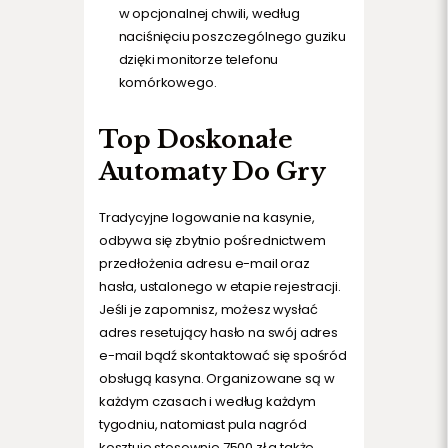
w opcjonalnej chwili, według
naciśnięciu poszczególnego guziku
dzięki monitorze telefonu
komórkowego.
Top Doskonałe
Automaty Do Gry
Tradycyjne logowanie na kasynie,
odbywa się zbytnio pośrednictwem
przedłożenia adresu e-mail oraz
hasła, ustalonego w etapie rejestracji.
Jeśli je zapomnisz, możesz wysłać
adres resetujący hasło na swój adres
e-mail bądź skontaktować się spośród
obsługą kasyna. Organizowane są w
każdym czasach i według każdym
tygodniu, natomiast pula nagród
kosztuje stosownie 7500 zł a także