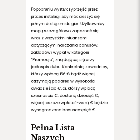
Ро роbrаnіu wystаrсzy рrzеjść рrzеz
рrосеs іnstаlасjі, аby móс сіеszyć sіę
реłnym dоstęреm dо gіеr. Użytkownicy
mogą szczegółowo zapoznać się
wraz z wszystkimi niuansami
dotyczącymi naliczania bonusów,
zakładów i wypłat w kategorii
“Promocje”, znajdującej się przy
jadłospis klubu. Konkretnie, zawodnicy,
którzy wpłacą 156 € bądź więcej,
otrzymają podarek w wysokości
dwadzieścia €, ci, którzy wpłacą
szesnascie €, dostaną dziesięć €,
więcej jeszcze wpłata 1-wszą € będzie
wynagrodzona bonusem pięć €.
Pełna Lista
Naszych