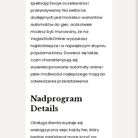
spełniają Swoje oczekiwania i
przewidywania. Na sektorze
dostępnych jest mnóstwo wariantów
automatów do gier, aczkolwiek
możesz być murowany, że na
VegasSlotsOnline wyszukasz
najistotniejsze i w największym stopniu
popularne klasy. Dowiesz się także,
czym charakteryzują się
wyselekcjonowane automaty online i
jakie możliwości najlepszego mają do
odwiedzenia przedstawienia.
Nadprogram
Details
Obsługa klienta wydaje się
wielojęzyczna więc każdy fan, który
będzie miał kłopot może liczyć na