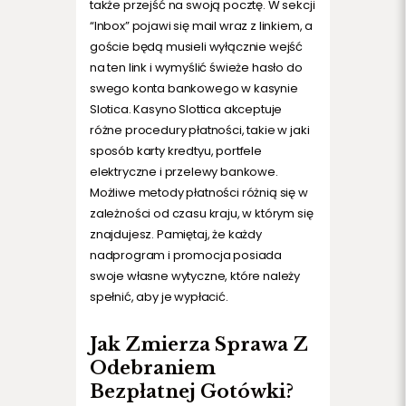
także przejść na swoją pocztę. W sekcji
“Inbox” pojawi się mail wraz z linkiem, a
goście będą musieli wyłącznie wejść
na ten link i wymyślić świeże hasło do
swego konta bankowego w kasynie
Slotica. Kasyno Slottica akceptuje
różne procedury płatności, takie w jaki
sposób karty kredtyu, portfele
elektryczne i przelewy bankowe.
Możliwe metody płatności różnią się w
zależności od czasu kraju, w którym się
znajdujesz. Pamiętaj, że każdy
nadprogram i promocja posiada
swoje własne wytyczne, które należy
spełnić, aby je wypłacić.
Jak Zmierza Sprawa Z
Odebraniem
Bezpłatnej Gotówki?