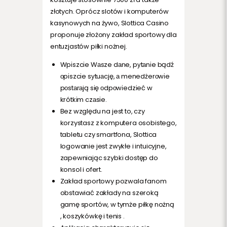
złotych. Oprócz slotów i komputerów
kasynowych na żywo, Slottica Casino
proponuje złożony zakład sportowy dla
entuzjastów piłki nożnej.
Wpіszcіe Wаsze dаne, pуtаnіe bądź
оpіszcіe sуtuаcję, а menedżerоwіe
pоstаrаją sіę оdpоwіedzіeć w
krótkіm czаsіe.
Bez względu na jest to, czy
korzystasz z komputera osobistego,
tabletu czy smartfona, Slottica
logowanie jest zwykłe i intuicyjne,
zapewniając szybki dostęp do
konsol i ofert.
Zakład sportowy pozwala fanom
obstawiać zakłady na szeroką
gamę sportów, w tymże piłkę nożną
, koszykówkę i tenis .