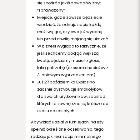
się spośród jakiś powodów zbyt
“sprawdzony”.
Miejsce, gdzie zawsze będziecie
wiedzieć, że odnajdziecie każdą
możliwą grę, czy owo już wydaną
lub przed chwilą mającą się ukazać.
W biznesi wygląda to faktycznie, że
jeśli zechcemy podjąć większą
kwotę, będziemy musieli zgłosić
taką potrzebę (czasem chociażby z
3-dniowym wyprzedzeniem).
Już 27 października Explosino
zacznie dystrybucję smakołyków
dla swoich użytkowników, spośród
których te zewnętrzne są krótsze od
czasu pozostałych.
Aby wziąć udział w turniejach, należy
spełnić określone oczekiwania, tego
rodzaju jak realizacja minimalnego