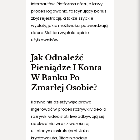
internautów. Platforma oferuje łatwy
proces logowania, fascynujący bonus
zbyt rejestrację, a także szybkie
wypłaty, jakie możliwości potwierdzają
dobre Slottica wypłata opinie
użytkowników.
Jak Odnaleźć
Pieniądze I Konta
W Banku Po
Zmarłej Osobie?
Kasyno nie dzierży więc prawa
ingerować w proces rozrywki video, a
rozrywki video slot i live odbywają się
adekwatnie wraz z wcześniej
ustalonymi instrukcjami. Jako
kryptowaluta, Bitcoin podaje