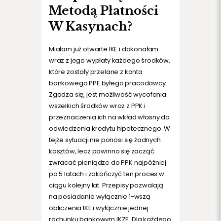
Metodą Płatności
W Kasynach?
Miałam już otwarte IKE i dokonałam
wraz z jego wypłaty każdego środków,
które zostały przelane z konta
bankowego PPE byłego pracodawcy.
Zgadza się, jest możliwość wycofania
wszelkich środków wraz z PPK i
przeznaczenia ich na wkład własny do
odwiedzenia kredytu hipotecznego. W
tejże sytuacji nie ponosi się żadnych
kosztów, lecz powinno się zacząć
zwracać pieniądze do PPK najpóźniej
po 5 latach i zakończyć ten proces w
ciągu kolejny lat. Przepisy pozwalają
na posiadanie wyłącznie 1-wszą
obliczenia IKE i wyłącznie jednej
rachunku bankowym IKZE. Dla każdego