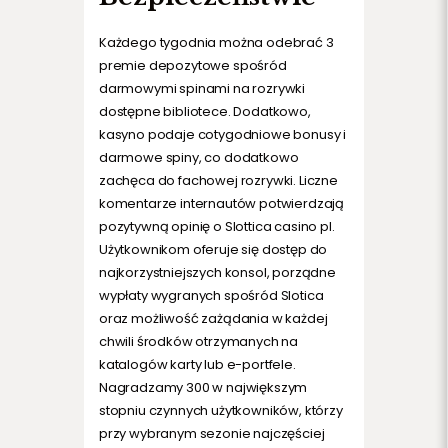
Każdego tygodnia można odebrać 3
premie depozytowe spośród
darmowymi spinami na rozrywki
dostępne bibliotece. Dodatkowo,
kasyno podaje cotygodniowe bonusy i
darmowe spiny, co dodatkowo
zachęca do fachowej rozrywki. Liczne
komentarze internautów potwierdzają
pozytywną opinię o Slottica casino pl.
Użytkownikom oferuje się dostęp do
najkorzystniejszych konsol, porządne
wypłaty wygranych spośród Slotica
oraz możliwość zażądania w każdej
chwili środków otrzymanych na
katalogów karty lub e-portfele.
Nagradzamy 300 w największym
stopniu czynnych użytkowników, którzy
przy wybranym sezonie najczęściej