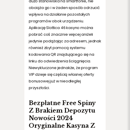
dużo stanowiska na smartfonie, nie
obciąża go i w żaden sposób odrzucić
wpływa na działanie pozostałych
programów obok urządzeniu.
Aplikację Slottica 46 kasyno można
pobrać coś znacznie więcej aniżeli
jedynie podążając za adresem, jednak
również zbyt pomocą systemu
kodowania QR znajdującego się na
linku do odwiedzenia ściągnięcia.
Niewykluczone jednakże, że program
VIP dzieje się częścią własnej oferty
bonusowej już w nieodległej
przyszłości.
Bezpłatne Free Spiny
Z Brakiem Depozytu
Nowości 2024 ️
Oryginalne Kasyna Z