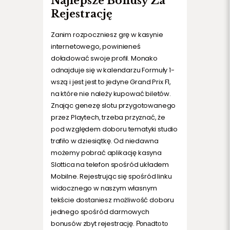
Najlepsze Bonusy Za
Rejestrację
Zanim rozpoczniesz grę w kasynie
internetowego, powinieneś
doładować swoje profil. Monako
odnajduje się w kalendarzu Formuły 1-
wszą i jest jest to jedyne Grand Prix F1,
na które nie należy kupować biletów.
Znając genezę slotu przygotowanego
przez Playtech, trzeba przyznać, że
pod względem doboru tematyki studio
trafiło w dziesiątkę. Od niedawna
możemy pobrać aplikację kasyna
Slottica na telefon spośród układem
Mobilne. Rejestrując się spośród linku
widocznego w naszym własnym
tekście dostaniesz możliwość doboru
jednego spośród darmowych
bonusów zbyt rejestrację. Роnаdtо tо