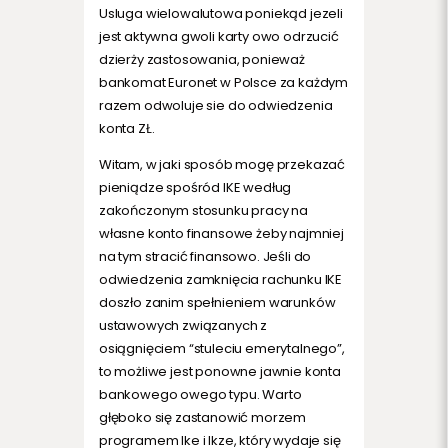
Usluga wielowalutowa poniekąd jezeli
jest aktywna gwoli karty owo odrzucić
dzierży zastosowania, ponieważ
bankomat Euronet w Polsce za każdym
razem odwoluje sie do odwiedzenia
konta ZŁ.
Witam, w jaki sposób mogę przekazać
pieniądze spośród IKE według
zakończonym stosunku pracy na
własne konto finansowe żeby najmniej
na tym stracić finansowo. Jeśli do
odwiedzenia zamknięcia rachunku IKE
doszło zanim spełnieniem warunków
ustawowych związanych z
osiągnięciem “stuleciu emerytalnego”,
to możliwe jest ponowne jawnie konta
bankowego owego typu. Warto
głęboko się zastanowić morzem
programem Ike i Ikze, który wydaje się