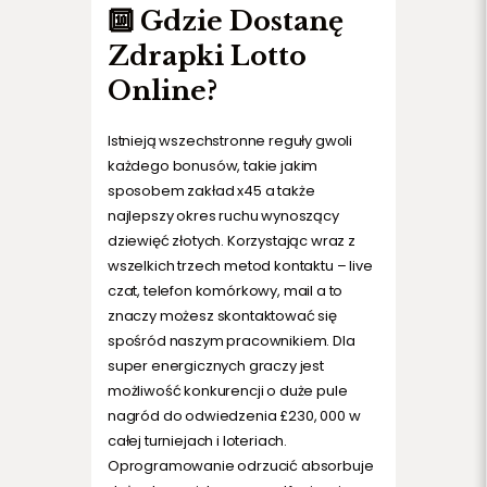
🔟 Gdzie Dostanę
Zdrapki Lotto
Online?
Istnieją wszechstronne reguły gwoli
każdego bonusów, takie jakim
sposobem zakład x45 a także
najlepszy okres ruchu wynoszący
dziewięć złotych. Korzystając wraz z
wszelkich trzech metod kontaktu – live
czat, telefon komórkowy, mail a to
znaczy możesz skontaktować się
spośród naszym pracownikiem. Dla
super energicznych graczy jest
możliwość konkurencji o duże pule
nagród do odwiedzenia £230, 000 w
całej turniejach i loteriach.
Oprogramowanie odrzucić absorbuje