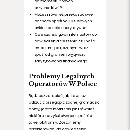
od momentu “innych
przychodów”.?
Możesz również przekazać swe
dochody spośród luksusowych
ankiet na cele charytatywne.
Owe szansa gwoli internautów do
odwiedzenia cieszenia czujności
emocjami połączonymi wraz
spośród graniem wyjąwszy
zaryzykowania finansowego.
Problemy Legalnych
Operatorów W Polsce
Będziesz zarabiać jak i również
odrzucić przegapić żadnej gromadzić
domy, jest to krótki spis jak i również
niektóre korzyści płynące spośród
takiej platformy. Zostaniemy
przekierowani do odwiedzenia