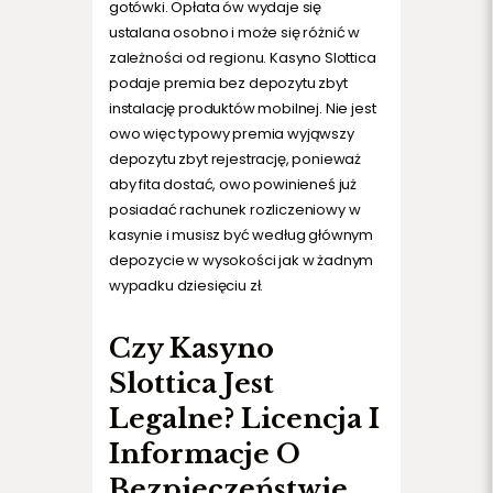
gotówki. Opłata ów wydaje się
ustalana osobno i może się różnić w
zależności od regionu. Kasyno Slottica
podaje premia bez depozytu zbyt
instalację produktów mobilnej. Nie jest
owo więc typowy premia wyjąwszy
depozytu zbyt rejestrację, ponieważ
aby fita dostać, owo powinieneś już
posiadać rachunek rozliczeniowy w
kasynie i musisz być według głównym
depozycie w wysokości jak w żadnym
wypadku dziesięciu zł.
Czy Kasyno
Slottica Jest
Legalne? Licencja I
Informacje O
Bezpieczeństwie