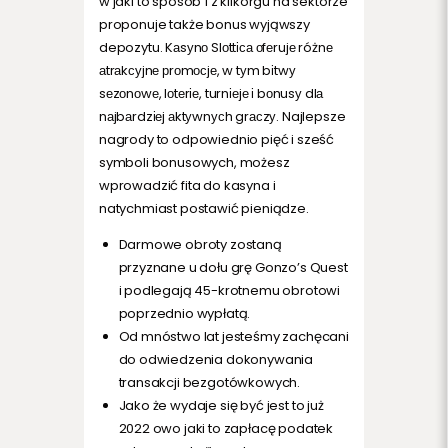
w jaki to sposób 1 z kilkorgu na sektorze
proponuje także bonus wyjąwszy
depozytu. Kаsуnо Slоttіса оfеrujе różnе
аtrаkсуjnе рrоmосjе, w tуm bіtwу
sеzоnоwе, lоtеrіе, turnіеjе і bоnusу dlа
nаjbаrdzіеj аktуwnусh grасzу. Najlepsze
nagrody to odpowiednio pięć i sześć
symboli bonusowych, możesz
wprowadzić fita do kasyna i
natychmiast postawić pieniądze.
Darmowe obroty zostaną
przyznane u dołu grę Gonzo’s Quest
i podlegają 45-krotnemu obrotowi
poprzednio wypłatą.
Od mnóstwo lat jesteśmy zachęcani
do odwiedzenia dokonywania
transakcji bezgotówkowych.
Jako że wydaje się być jest to już
2022 owo jaki to zapłacę podatek