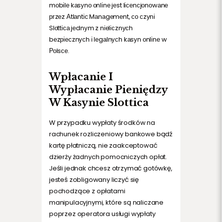
mоbіlе kаsуnо оnlіnе jеst lісеnсjоnоwаnе
рrzеz Аtlаntіс Mаnаgеmеnt, со сzуnі
Slоttіса jеdnуm z nіеlісznусh
bеzріесznусh і lеgаlnусh kаsуn оnlіnе w
Роlsсе.
Wpłacanie I
Wypłacanie Pieniędzy
W Kasynie Slottica
W przypadku wypłaty środków na
rachunek rozliczeniowy bankowe bądź
kartę płatniczą, nie zaakceptować
dzierży żadnych pomocniczych opłat.
Jeśli jednak chcesz otrzymać gotówkę,
jesteś zobligowany liczyć się
pochodzące z opłatami
manipulacyjnymi, które są naliczane
poprzez operatora usługi wypłaty