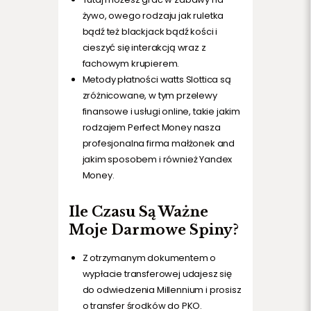
żywo, owego rodzaju jak ruletka
bądź też blackjack bądź kości i
cieszyć się interakcją wraz z
fachowym krupierem.
Metody płatności watts Slottica są
zróżnicowane, w tym przelewy
finansowe i usługi online, takie jakim
rodzajem Perfect Money nasza
profesjonalna firma małżonek and
jakim sposobem i również Yandex
Money.
Ile Czasu Są Ważne
Moje Darmowe Spiny?
Z otrzymanym dokumentem o
wypłacie transferowej udajesz się
do odwiedzenia Millennium i prosisz
o transfer środków do PKO.