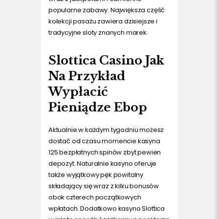
popularne zabawy. Największa część
kolekcji pasażu zawiera dzisiejsze i
tradycyjne sloty znanych marek.
Slottica Casino Jak
Na Przykład
Wypłacić
Pieniądze Ebop
Aktualnie w każdym tygodniu możesz
dostać od czasu momencie kasyna
125 bezpłatnych spinów zbyt pewien
depozyt. Naturalnie kasyno oferuje
także wyjątkowy pęk powitalny
składający się wraz z kilku bonusów
obok czterech początkowych
wpłatach. Dodatkowo kasyno Slottica