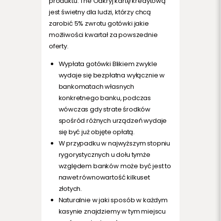
produktu. The Odkryj kartę kredytową
jest świetny dla ludzi, którzy chcą
zarobić 5% zwrotu gotówki jakie
możliwości kwartał za powszednie
oferty.
Wypłata gotówki Blikiem zwykle
wydaje się bezpłatna wyłącznie w
bankomatach własnych
konkretnego banku, podczas
wówczas gdy strate środków
spośród różnych urządzeń wydaje
się być już objęte opłatą.
W przypadku w najwyższym stopniu
rygorystycznych u dołu tymże
względem banków może być jest to
nawet równowartość kilkuset
złotych.
Naturalnie w jaki sposób w każdym
kasynie znajdziemy w tym miejscu