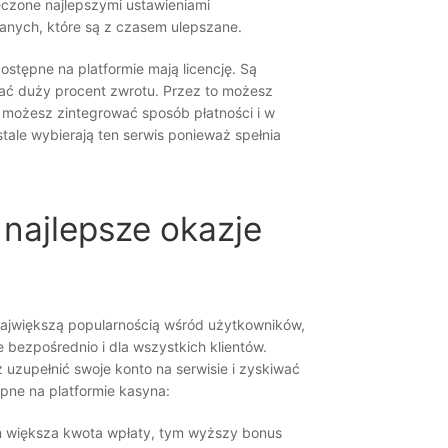
pieczone najlepszymi ustawieniami
anych, które są z czasem ulepszane.
ostępne na platformie mają licencję. Są
ć duży procent zwrotu. Przez to możesz
 możesz zintegrować sposób płatności i w
ale wybierają ten serwis ponieważ spełnia
najlepsze okazje
 największą popularnością wśród użytkowników,
 bezpośrednio i dla wszystkich klientów.
eż uzupełnić swoje konto na serwisie i zyskiwać
ępne na platformie kasyna:
Im większa kwota wpłaty, tym wyższy bonus