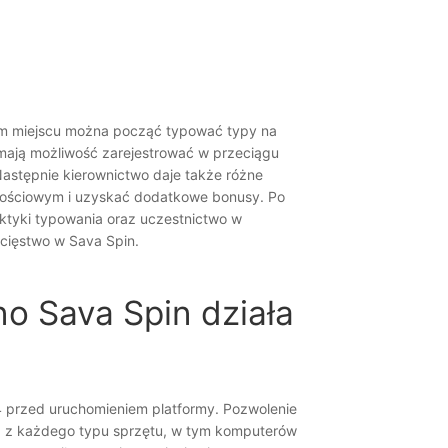
ym miejscu można począć typować typy na
 mają możliwość zarejestrować w przeciągu
astępnie kierownictwo daje także różne
lnościowym i uzyskać dodatkowe bonusy. Po
aktyki typowania oraz uczestnictwo w
ięstwo w Sava Spin.
no Sava Spin działa
24 przed uruchomieniem platformy. Pozwolenie
ęp z każdego typu sprzętu, w tym komputerów