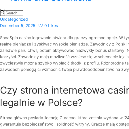
Uncategorized
December 5, 2025
0
Likes
SavaSpin casino logowanie otwiera dla graczy ogromne opcje. W t
realne pieniądze i zyskiwać wysokie pieniądze. Zawodnicy z Polski
zaledwie paru chwil, potem aktywować niezwykły bonus startowy. N
korzyści. Zawodnicy mają możliwość wznieść się w schemacie loja
zwycięstwie można szybko wypłacić środki z profilu. Różnorodne t
zawodach pomogą ci wzmocnić twoje prawdopodobieństwo na zwyc
Czy strona internetowa casi
legalnie w Polsce?
Strona główna posiada licencję Curacao, która została wydana w ’
gwarantuje bezpieczeństwo i solidność witryny. Gracze mają dost