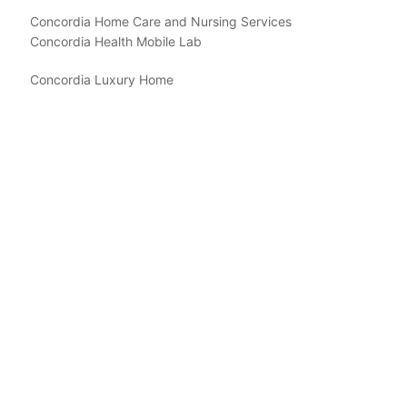
Concordia Home Care and Nursing Services
Concordia Health Mobile Lab
Concordia Luxury Home