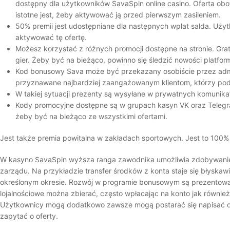
dostępny dla użytkowników SavaSpin online casino. Oferta obo
istotne jest, żeby aktywować ją przed pierwszym zasileniem.
50% premii jest udostępniane dla następnych wpłat salda. Uży
aktywować tę ofertę.
Możesz korzystać z różnych promocji dostępne na stronie. Gra
gier. Żeby być na bieżąco, powinno się śledzić nowości platform
Kod bonusowy Sava może być przekazany osobiście przez admin
przyznawane najbardziej zaangażowanym klientom, którzy podni
W takiej sytuacji prezenty są wysyłane w prywatnych komunikata
Kody promocyjne dostępne są w grupach kasyn VK oraz Telegr
żeby być na bieżąco ze wszystkimi ofertami.
Jest także premia powitalna w zakładach sportowych. Jest to 100% p
W kasyno SavaSpin wyższa ranga zawodnika umożliwia zdobywanie
zarządu. Na przykładzie transfer środków z konta staje się błyskaw
określonym okresie. Rozwój w programie bonusowym są prezentow
lojalnościowe można zbierać, często wpłacając na konto jak również
Użytkownicy mogą dodatkowo zawsze mogą postarać się napisać do 
zapytać o oferty.