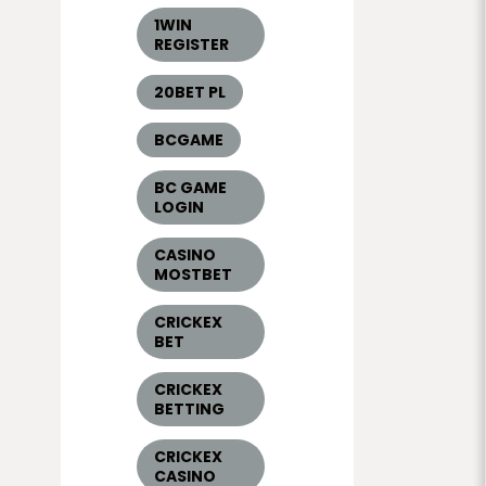
1WIN
REGISTER
20BET PL
BCGAME
BC GAME
LOGIN
CASINO
MOSTBET
CRICKEX
BET
CRICKEX
BETTING
CRICKEX
CASINO