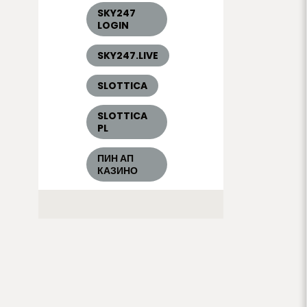
SKY247
LOGIN
SKY247.LIVE
SLOTTICA
SLOTTICA
PL
ПИН АП
КАЗИНО