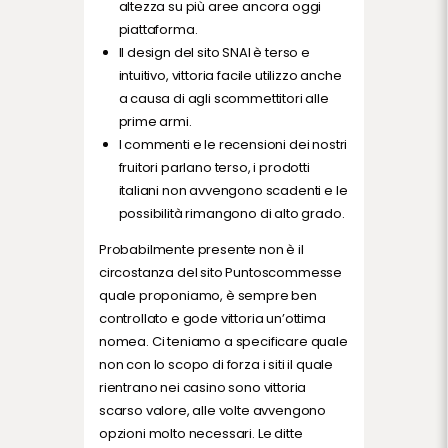
altezza su più aree ancora oggi
piattaforma.
Il design del sito SNAI è terso e
intuitivo, vittoria facile utilizzo anche
a causa di agli scommettitori alle
prime armi.
I commenti e le recensioni dei nostri
fruitori parlano terso, i prodotti
italiani non avvengono scadenti e le
possibilità rimangono di alto grado.
Probabilmente presente non è il
circostanza del sito Puntoscommesse
quale proponiamo, è sempre ben
controllato e gode vittoria un’ottima
nomea. Ci teniamo a specificare quale
non con lo scopo di forza i siti il quale
rientrano nei casino sono vittoria
scarso valore, alle volte avvengono
opzioni molto necessari. Le ditte