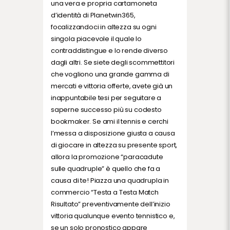
una vera e propria cartamoneta
d’identità di Planetwin365,
focalizzandoci in altezza su ogni
singola piacevole il quale lo
contraddistingue e lo rende diverso
dagli altri. Se siete degli scommettitori
che vogliono una grande gamma di
mercati e vittoria offerte, avete già un
inappuntabile tesi per seguitare a
saperne successo più su codesto
bookmaker. Se ami il tennis e cerchi
l’messa a disposizione giusta a causa
di giocare in altezza su presente sport,
allora la promozione “paracadute
sulle quadruple” è quello che fa a
causa di te! Piazza una quadrupla in
commercio “Testa a Testa Match
Risultato” preventivamente dell’inizio
vittoria qualunque evento tennistico e,
se un solo pronostico appare