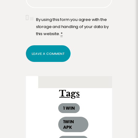
By using this form you agree with the
storage and handling of your data by
this website.
*
Tags
1 WIN
1WIN
APK