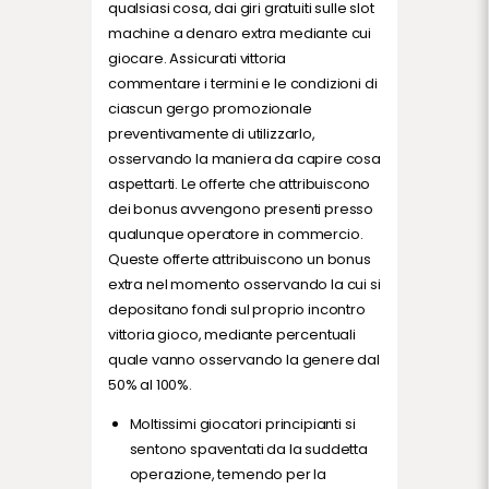
qualsiasi cosa, dai giri gratuiti sulle slot
machine a denaro extra mediante cui
giocare. Assicurati vittoria
commentare i termini e le condizioni di
ciascun gergo promozionale
preventivamente di utilizzarlo,
osservando la maniera da capire cosa
aspettarti. Le offerte che attribuiscono
dei bonus avvengono presenti presso
qualunque operatore in commercio.
Queste offerte attribuiscono un bonus
extra nel momento osservando la cui si
depositano fondi sul proprio incontro
vittoria gioco, mediante percentuali
quale vanno osservando la genere dal
50% al 100%.
Moltissimi giocatori principianti si
sentono spaventati da la suddetta
operazione, temendo per la