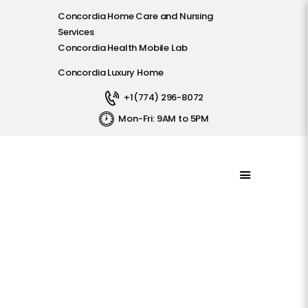
Concordia Home Care and Nursing
Services
LOGIN
Concordia Health Mobile Lab
HOME
Concordia Luxury Home
FRANCHISE
SERVICES
+1(774) 296-8072
EMPLOYEE PORTAL
Mon-Fri: 9AM to 5PM
LABORATORY TESTINGS
LUXURY HOMES
ADULT FOSTER CARE
PAYMENTS
JOIN OUR TEAM
CONTACTS
Puntoscommesse Home E
ABOUT US
CPR/BLS
Login App Scommesse E
PRIVACY POLICY
Poker ᐈ Giugno 2025