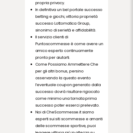
propria privacy.
In definitiva un bel portale successo
betting e giochi, vittoria proprietà
successo Lottomatica Group,
sinonimo di serietà e affidabilità.
Il servizio clienti di
Puntoscommesse è come avere un
amico esperto continuamente
pronto per aiutarti.
Come Possiamo Ammettere Che
per gli altri bonus, persino
osservando la questo evento
l’eventuale coupon generato dalla
successo dovrà risultare rigiocato
come minimo una tornata prima
successo poter esserci prelevato.
Noi di CheScommesse.it siamo
esperti sui siti scommesse e amanti
delle scommesse sportive, puoi
leggere vittoria più in altezza su