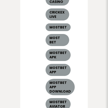
CASINO
CRICKEX
LIVE
MOSTBET
MOST
BET
MOSTBET
APK
MOSTBET
APP
MOSTBET
APP
DOWNLOAD
MOSTBET
AVIATOR