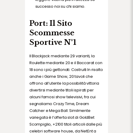
successo noi su chi siamo.
Port: Il Sito
Scommesse
Sportive N°1
Il Blackjack mediante 29 varianti, la
Roulette mediante 20 e il Baccarat con
18 sono i più gettonati. Costruiti In risalto
anche i Game Show, 20 tavoli che
offrono all’utente la possibilità vittoria
divertirsi mediante titoli ispirati per
alcuni famosi show televisivi, fra cui
segnaliamo Crazy Time, Dream
Catcher e Mega Ball. Similmente
variegata è l’offerta slot di GoldBet
Scompiglio, +2100 titoli articoli dalle più
celebri software house, da NetEnt a