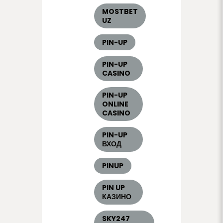
MOSTBET
UZ
PIN-UP
PIN-UP
CASINO
PIN-UP
ONLINE
CASINO
PIN-UP
ВХОД
PINUP
PIN UP
КАЗИНО
SKY247