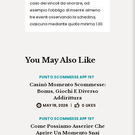
caso dei vincoli da onorare, ad
esempio l’obbligo di inserire almeno
tre eventi osservando la schedina,
ciascuno mediante quota minima 1.30.
You May Also Like
PUNTO SCOMMESSE APP 197
Casinò Momento Scommesse:
Bonus, Giochi E Diverso
Addirittura
MAY 18, 2026
|
0
LIKES
PUNTO SCOMMESSE APP 197
Come Possiamo Asserire Che
Aprire Un Momento Snai