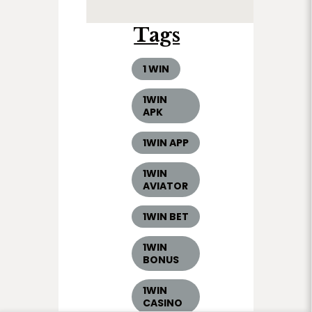
Tags
1 WIN
1WIN
APK
1WIN APP
1WIN
AVIATOR
1WIN BET
1WIN
BONUS
1WIN
CASINO