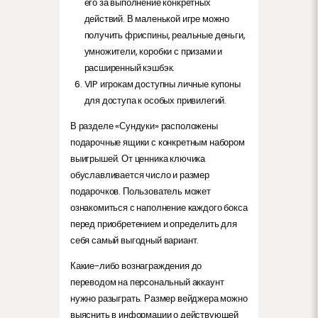
его за выполнение конкретных
действий. В маленькой игре можно
получить фриспины, реальные деньги,
умножители, коробки с призами и
расширенный кэшбэк.
VIP игрокам доступны личные купоны
для доступа к особых привилегий.
В разделе «Сундуки» расположены
подарочные ящики с конкретным набором
выигрышей. От ценника ключика
обуславливается число и размер
подарочков. Пользователь может
ознакомиться с наполнение каждого бокса
перед приобретением и определить для
себя самый выгодный вариант.
Какие-либо вознаграждения до
переводом на персональный аккаунт
нужно разыграть. Размер вейджера можно
выяснить в информации о действующей