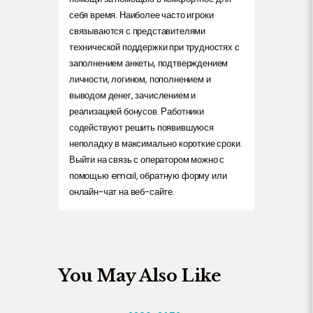
себя время. Наиболее часто игроки
связываются с представителями
технической поддержки при трудностях с
заполнением анкеты, подтверждением
личности, логином, пополнением и
выводом денег, зачислением и
реализацией бонусов. Работники
содействуют решить появившуюся
неполадку в максимально короткие сроки.
Выйти на связь с оператором можно с
помощью email, обратную форму или
онлайн-чат на веб-сайте.
You May Also Like