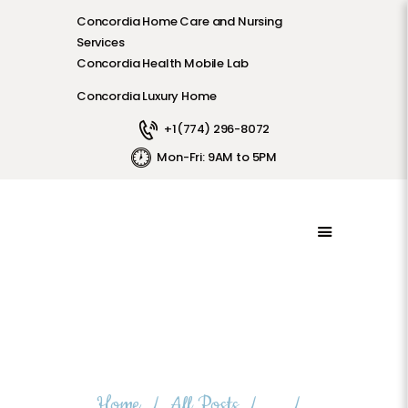
Concordia Home Care and Nursing
Services
LOGIN
Concordia Health Mobile Lab
HOME
Concordia Luxury Home
FRANCHISE
SERVICES
+1(774) 296-8072
EMPLOYEE PORTAL
Mon-Fri: 9AM to 5PM
LABORATORY TESTINGS
LUXURY HOMES
ADULT FOSTER CARE
PAYMENTS
JOIN OUR TEAM
CONTACTS
Привлекательная схема бонусов
ABOUT US
CPR/BLS
для игроков казино вулкан
PRIVACY POLICY
Home
All Posts
...