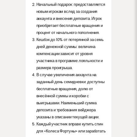
Начальный подарок: предоставляется
новым игрокам вслед за создания
аккаунта и внесения депозита. Игрок
приобретает бесплатные вращения и
процент от начального пополнения.
Кешбэк до 10% от потерянной за семь
дней денежной суммы: величина
компенсации зависит от уровня
участника в программе лояльности и
размера проигрыша.
В случае увеличения аккаунта на
заданный день семидневки: доступны
бесплатные вращения, долю от
внесённой суммы и коробки с
выигрышами. Наименьший сумма
депозита и требования вейджера
указаны в описании текущей акции.
Каждый участник вправе купить спин
для «Колеса Фортуны» или заработать