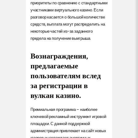
приоритеты по сравнению с стандартными
участниками виртуального казино. Если
разговор касается о большой количестве
средств, выплата могут распределить на
некоторые частей из-за заданного
предела на получение выигрыша.
Вознаграждения,
предлагаемые
пользователям вслед
за регистрации в
вулкан казино.
Премиальная программа – наиболее
ключевой рекламный инструмент игровой
площадки. С данной поддержкой
администрация привлекает на сайт новых
юзеров и награждает энергичных