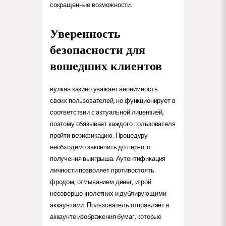
сокращенные возможности.
Уверенность
безопасности для
вошедших клиентов
вулкан казино уважает анонимность
своих пользователей, но функционирует в
соответствии с актуальной лицензией,
поэтому обязывает каждого пользователя
пройти верификацию. Процедуру
необходимо закончить до первого
получения выигрыша. Аутентификация
личности позволяет противостоять
фродом, отмыванием денег, игрой
несовершеннолетних и дублирующими
аккаунтами. Пользователь отправляет в
аккаунте изображения бумаг, которые