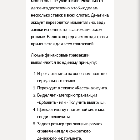
можно больше участников. Начального
депозита достаточно, чтобы сделать
несколько ставок в всех слотах. Деньги на
аккаунт переводятся моментально, ведь
заявки исполняются в автоматическом
режиме. Валюта определяется один раз и
применяется для всех транзакций.
Любые финансовые транзакции
выполняются по единому принципу:
Игрок логинится на основном портале
виртуального казино.
Переходит в секцию «Касса» аккаунта.
Выделяет категорию транзакции
«Добавить» или «Получить выигрыш».
Щелкает иконку платежной системы,
вводит реквизиты.
Задает размер транзакции в рамках
ограничения для конкретного
денежного инструмента.