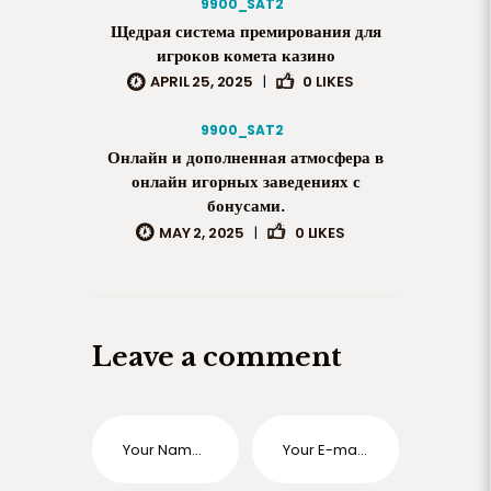
9900_SAT2
Щедрая система премирования для
игроков комета казино
APRIL 25, 2025
|
0
LIKES
9900_SAT2
Онлайн и дополненная атмосфера в
онлайн игорных заведениях с
бонусами.
MAY 2, 2025
|
0
LIKES
Leave a comment