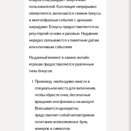
пользователей. Коллекция непрерывно
обновляется, включаются свежие бонусы
и многообразные события с ценными
наградами. Бонусы предоставляются на
регулярной основе и разовые. Недавние
нередко связываются к памятным датам
или ключевым событиям.
На данный момент в казино онлайн
игрокам предоставляются различные
типы бонусов:
Промокод: необходимо ввести в
специальное место для включения,
чтобы обрести очки, бесплатные
вращения или финансы на аккаунт.
Вписывается однократно,
представляет собой неповторимое
сочетание всевозможных букв,
номеров и символов.