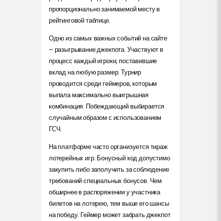
пропорционально занимаемой месту в
рейтинговой таблице.
Одно из самых важных событий на сайте
– разыгрывание джекпота. Участвуют в
процесс каждый игроки, поставившие
вклад на любую размер. Турнир
проводится среди геймеров, которым
выпала максимально выигрышная
комбинация. Побеждающий выбирается
случайным образом с использованием
ГСЧ.
На платформе часто организуется тираж
лотерейных игр. Бонусный код допустимо
закупить либо заполучить за соблюдение
требований специальных бонусов. Чем
обширнее в распоряжении у участника
билетов на лотерею, тем выше его шансы
на победу. Геймер может забрать джекпот