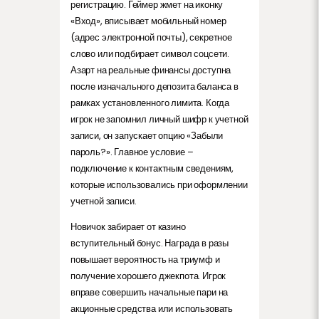
регистрацию. Геймер жмет на иконку
«Вход», вписывает мобильный номер
(адрес электронной почты), секретное
слово или подбирает символ соцсети.
Азарт на реальные финансы доступна
после изначального депозита баланса в
рамках установленного лимита. Когда
игрок не запомнил личный шифр к учетной
записи, он запускает опцию «Забыли
пароль?». Главное условие –
подключение к контактным сведениям,
которые использовались при оформлении
учетной записи.
Новичок забирает от казино
вступительный бонус. Награда в разы
повышает вероятность на триумф и
получение хорошего джекпота. Игрок
вправе совершить начальные пари на
акционные средства или использовать