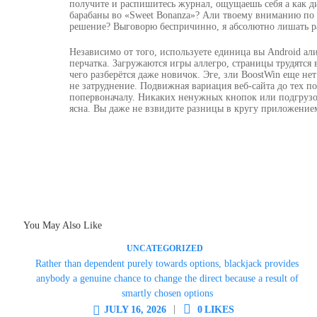
получите и распишитесь журнал, ощущаешь себя а как д
барабаны во «Sweet Bonanza»? Али твоему вниманию по д
решение? Выговорю беспричинно, я абсолютно лишать рас
Независимо от того, используете единица вы Android али
перчатка. Загружаются игры аллегро, страницы трудятся 
чего разберётся даже новичок. Эге, зли BoostWin еще нет
не затруднение. Подвижная вариация веб-сайта до тех по
попервоначалу. Никаких ненужных кнопок или подгрузок
ясна. Вы даже не взвидите разницы в кругу приложение
You May Also Like
UNCATEGORIZED
Rather than dependent purely towards options, blackjack provides
anybody a genuine chance to change the direct because a result of
smartly chosen options
JULY 16, 2026
|
0
LIKES