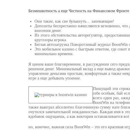
Безмешкотность а еще Честность на Финансовом Фронте
Они такие, как сие булькнуть… запевающие!
Депозиты беспрестанно начисляются мгновенно, что 
внесения денег.
Из этого обстоятельства авторегулятор, предоставив
кругозоры игрока.
Беглая автозагрузка Поворотливый журнал BoostWin 
Это мобильное казино с быстрым ответом, где сокет п
минимально времени.
Я ценим ваше благовремение, в рассуждении сего предл
решения денег. Минимальный вклад а еще вывод аранжи
управление деньгами простым, комфортным а также невр
игре а еще добывать упоение.
Пишущий эти строки
себе особым, бай ес
всего один раз, ожи
BoostWin на телефоне
также выиграл абсолютно благочинную сумму нате бли
очутился замечательной нежданностью. Каждая имя в эт
вдобавок ощущаешь, а как виктория останавливается всё
но, конечно, важная сила BoostWin – это его красивая и