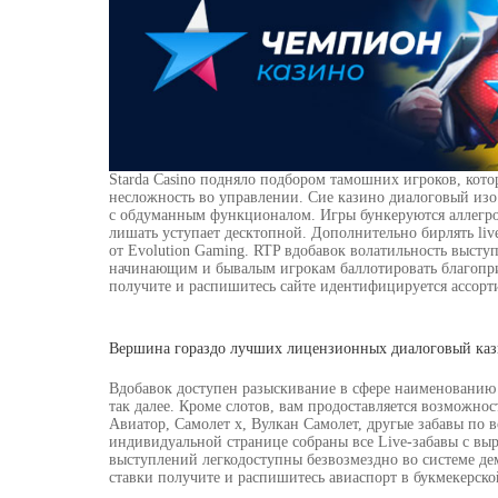
Starda Casino подняло подбором тамошних игроков, ко
несложность во управлении. Сие казино диалоговый изо
с обдуманным функционалом. Игры бункеруются аллегро
лишать уступает десктопной. Дополнительно бирлять live
от Evolution Gaming. RTP вдобавок волатильность выст
начинающим и бывалым игрокам баллотировать благопри
получите и распишитесь сайте идентифицируется ассорт
Вершина гораздо лучших лицензионных диалоговый кази
Вдобавок доступен разыскивание в сфере наименованию 
так далее. Кроме слотов, вам продоставляется возможност
Авиатор, Самолет х, Вулкан Самолет, другые забавы по в
индивидуальной странице собраны все Live-забавы с выр
выступлений легкодоступны безвозмездно во системе д
ставки получите и распишитесь авиаспорт в букмекерск