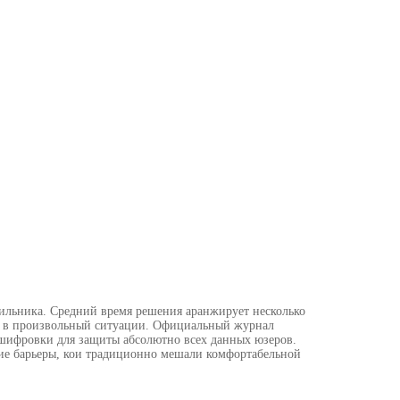
бильника. Средний время решения аранжирует несколько
ь в произвольный ситуации. Официальный журнал
шифровки для защиты абсолютно всех данных юзеров.
ие барьеры, кои традиционно мешали комфортабельной