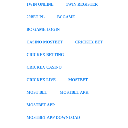
1WIN ONLINE
1WIN REGISTER
20BET PL
BCGAME
BC GAME LOGIN
CASINO MOSTBET
CRICKEX BET
CRICKEX BETTING
CRICKEX CASINO
CRICKEX LIVE
MOSTBET
MOST BET
MOSTBET APK
MOSTBET APP
MOSTBET APP DOWNLOAD