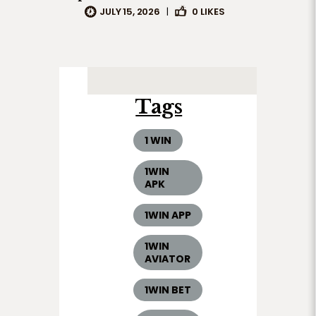
JULY 15, 2026
|
0
LIKES
Tags
1 WIN
1WIN
APK
1WIN APP
1WIN
AVIATOR
1WIN BET