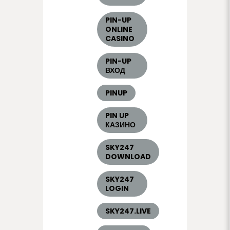
PIN-UP
ONLINE
CASINO
PIN-UP
ВХОД
PINUP
PIN UP
КАЗИНО
SKY247
DOWNLOAD
SKY247
LOGIN
SKY247.LIVE