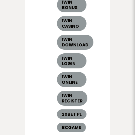
1WIN
BONUS
1WIN
CASINO
1WIN
DOWNLOAD
1WIN
LOGIN
1WIN
ONLINE
1WIN
REGISTER
20BET PL
BCGAME