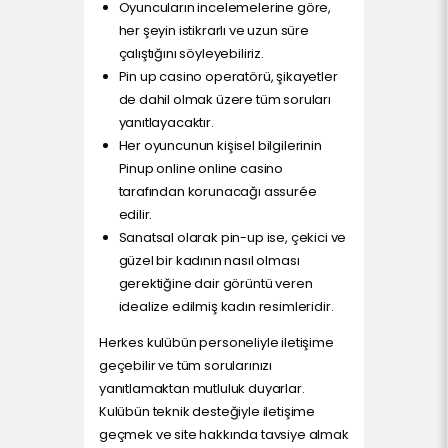
Oyuncuların incelemelerine göre,
her şeyin istikrarlı ve uzun süre
çalıştığını söyleyebiliriz.
Pin up casino operatörü, şikayetler
de dahil olmak üzere tüm soruları
yanıtlayacaktır.
Her oyuncunun kişisel bilgilerinin
Pinup online online casino
tarafından korunacağı assurée
edilir.
Sanatsal olarak pin-up ise, çekici ve
güzel bir kadının nasıl olması
gerektiğine dair görüntü veren
idealize edilmiş kadın resimleridir.
Herkes kulübün personeliyle iletişime
geçebilir ve tüm sorularınızı
yanıtlamaktan mutluluk duyarlar.
Kulübün teknik desteğiyle iletişime
geçmek ve site hakkında tavsiye almak