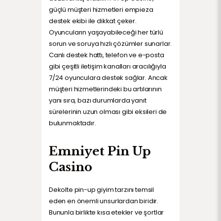
güçlü müşteri hizmetleri empieza
destek ekibi ile dikkat çeker.
Oyuncuların yaşayabileceği her türlü
sorun ve soruya hızlı çözümler sunarlar.
Canlı destek hattı, telefon ve e-posta
gibi çeşitli iletişim kanalları aracılığıyla
7/24 oyunculara destek sağlar. Ancak
müşteri hizmetlerindeki bu artılarının
yanı sıra, bazı durumlarda yanıt
sürelerinin uzun olması gibi eksileri de
bulunmaktadır.
Emniyet Pin Up
Casino
Dekolte pin-up giyim tarzını temsil
eden en önemli unsurlardan biridir.
Bununla birlikte kısa etekler ve şortlar