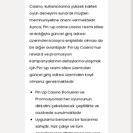
Casino, kullanıcılarına yüksek kaliteli
oyun deneyimi sunarak müşteri
memnuniyetine önem vermektedir.
Ayrıca, Pin-up online casino resmi sitesi
aracılığıyla güncel giriş adresi
üzerinden kolayca erişilebilir olması da
bir diğer avantajıdır. Pin Up Casino’nun
reward ve promosyon
kampanyalarının detaylarına ulaşmak
için Pin-up resmi sitesi üzerinden
güncel giriş adresi üzerinden kayıt
olmanız gerekmektedir.
Pin Up Casino Bonusları ve
Promosyonları her oyuncunun
dikkatini çekebilecek çeşitlilikte ve
cazibede sunulmaktadır.
Uygulama benzersiz bir tasarıma
sahiptir, hızlı çalışır ve tüm