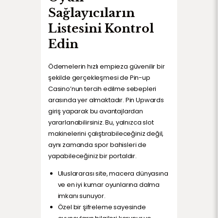
Sağlayıcıların
Listesini Kontrol
Edin
Ödemelerin hızlı empieza güvenilir bir
şekilde gerçekleşmesi de Pin-up
Casino’nun tercih edilme sebepleri
arasında yer almaktadır. Pin Upwards
giriş yaparak bu avantajlardan
yararlanabilirsiniz. Bu, yalnızca slot
makinelerini çalıştırabileceğiniz değil,
aynı zamanda spor bahisleri de
yapabileceğiniz bir portaldır.
Uluslararası site, macera dünyasına
ve en iyi kumar oyunlarına dalma
imkanı sunuyor.
Özel bir şifreleme sayesinde