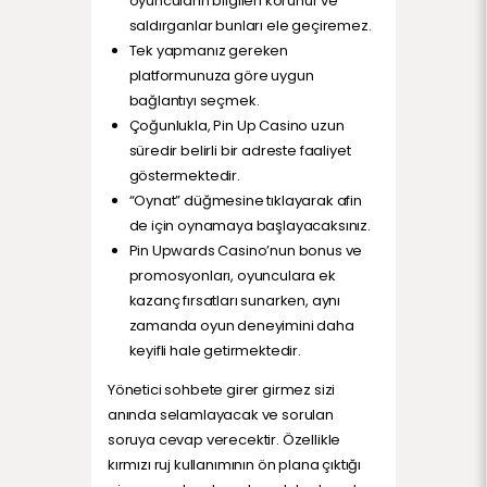
oyuncuların bilgileri korunur ve
saldırganlar bunları ele geçiremez.
Tek yapmanız gereken
platformunuza göre uygun
bağlantıyı seçmek.
Çoğunlukla, Pin Up Casino uzun
süredir belirli bir adreste faaliyet
göstermektedir.
“Oynat” düğmesine tıklayarak afin
de için oynamaya başlayacaksınız.
Pin Upwards Casino’nun bonus ve
promosyonları, oyunculara ek
kazanç fırsatları sunarken, aynı
zamanda oyun deneyimini daha
keyifli hale getirmektedir.
Yönetici sohbete girer girmez sizi
anında selamlayacak ve sorulan
soruya cevap verecektir. Özellikle
kırmızı ruj kullanımının ön plana çıktığı