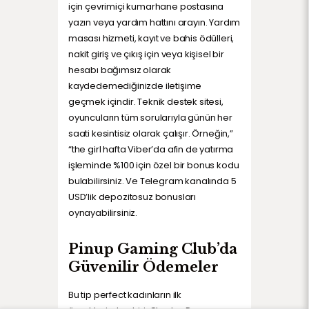
için çevrimiçi kumarhane postasına
yazın veya yardım hattını arayın. Yardım
masası hizmeti, kayıt ve bahis ödülleri,
nakit giriş ve çıkış için veya kişisel bir
hesabı bağımsız olarak
kaydedemediğinizde iletişime
geçmek içindir. Teknik destek sitesi,
oyuncuların tüm sorularıyla günün her
saati kesintisiz olarak çalışır. Örneğin,”
“the girl hafta Viber’da afin de yatırma
işleminde %100 için özel bir bonus kodu
bulabilirsiniz. Ve Telegram kanalında 5
USD’lik depozitosuz bonusları
oynayabilirsiniz.
Pinup Gaming Club’da
Güvenilir Ödemeler
Bu tip perfect kadınların ilk