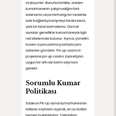
söylüyorlar. Bununla birlikte, aniden
kumarhanenin çalışmadığını fark
ederseniz veya herhangi bir nedenle
eski bağlantıya erişmeyi bırakırsanız,
yeni bir tane bulmalısınız. Güncel
aynalar genellikle kumarhaneyle ilgili
net sitelerinde bulunur. Ayrıca, yönetim
bazen oyuncularına postayla yeni
adresler gönderir. Pın up casino tr
projesine pin up casino ziyaretçinin
uygun bir afin de birimi seçmesi
gerekir.
Sorumlu Kumar
Politikası
Sadece Pin Up sanal kumarhanesinin
bêtisier sayfasını açarak, en iyi slotları
hemen bulabilirsiniz. Talimatları