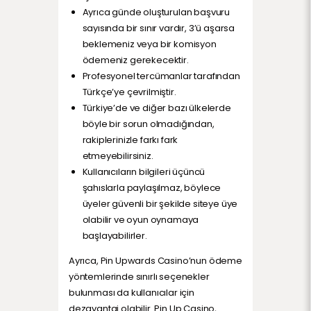
Ayrıca günde oluşturulan başvuru
sayısında bir sınır vardır, 3’ü aşarsa
beklemeniz veya bir komisyon
ödemeniz gerekecektir.
Profesyonel tercümanlar tarafından
Türkçe’ye çevrilmiştir.
Türkiye’de ve diğer bazı ülkelerde
böyle bir sorun olmadığından,
rakiplerinizle farkı fark
etmeyebilirsiniz.
Kullanıcıların bilgileri üçüncü
şahıslarla paylaşılmaz, böylece
üyeler güvenli bir şekilde siteye üye
olabilir ve oyun oynamaya
başlayabilirler.
Ayrıca, Pin Upwards Casino’nun ödeme
yöntemlerinde sınırlı seçenekler
bulunması da kullanıcılar için
dezavantaj olabilir. Pin Up Casino,