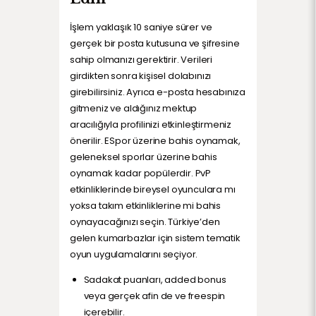
İşlem yaklaşık 10 saniye sürer ve
gerçek bir posta kutusuna ve şifresine
sahip olmanızı gerektirir. Verileri
girdikten sonra kişisel dolabınızı
girebilirsiniz. Ayrıca e-posta hesabınıza
gitmeniz ve aldığınız mektup
aracılığıyla profilinizi etkinleştirmeniz
önerilir. ESpor üzerine bahis oynamak,
geleneksel sporlar üzerine bahis
oynamak kadar popülerdir. PvP
etkinliklerinde bireysel oyunculara mı
yoksa takım etkinliklerine mi bahis
oynayacağınızı seçin. Türkiye’den
gelen kumarbazlar için sistem tematik
oyun uygulamalarını seçiyor.
Sadakat puanları, added bonus
veya gerçek afin de ve freespin
içerebilir.