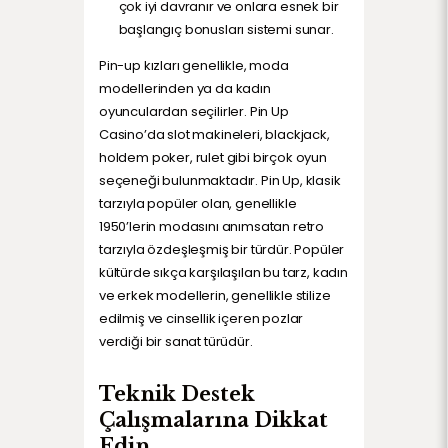
çok iyi davranır ve onlara esnek bir
başlangıç bonusları sistemi sunar.
Pin-up kızları genellikle, moda
modellerinden ya da kadın
oyunculardan seçilirler. Pin Up
Casino’da slot makineleri, blackjack,
holdem poker, rulet gibi birçok oyun
seçeneği bulunmaktadır. Pin Up, klasik
tarzıyla popüler olan, genellikle
1950’lerin modasını anımsatan retro
tarzıyla özdeşleşmiş bir türdür. Popüler
kültürde sıkça karşılaşılan bu tarz, kadın
ve erkek modellerin, genellikle stilize
edilmiş ve cinsellik içeren pozlar
verdiği bir sanat türüdür.
Teknik Destek
Çalışmalarına Dikkat
Edin