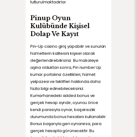
tutturulmaktadırlar.
Pinup Oyun
Kulübünde Kişisel
Dolap Ve Kayıt
Pin-Up casino giriş yapabilir ve sunulan
hizmetlerin kalitesini kişisel olarak
değerlendirebilirsiniz. Bu makaleye
aşina olduktan sonra, Pin number Up
kumar portalınız özellikleri, hizmet
yelpazesi ve teklifleri hakkında daha
fazla bilgi edinebileceksiniz.
Kumarhanedeki added bonus ve
gerçek hesap ayrıdır, oyuncu önce
kendi parasıyla oynar, başarısızlık
durumunda bonus hesabını kullanabilir.
Bonus başarıyla geri oynanırsa, para
gerçek hesapta görünecektir. Bu