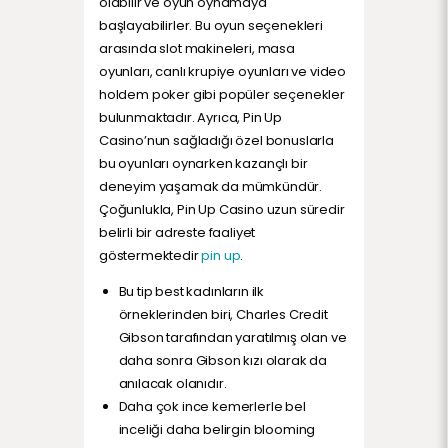
olabilir ve oyun oynamaya
başlayabilirler. Bu oyun seçenekleri
arasında slot makineleri, masa
oyunları, canlı krupiye oyunları ve video
holdem poker gibi popüler seçenekler
bulunmaktadır. Ayrıca, Pin Up
Casino’nun sağladığı özel bonuslarla
bu oyunları oynarken kazançlı bir
deneyim yaşamak da mümkündür.
Çoğunlukla, Pin Up Casino uzun süredir
belirli bir adreste faaliyet
göstermektedir
pin up
.
Bu tip best kadınların ilk
örneklerinden biri, Charles Credit
Gibson tarafından yaratılmış olan ve
daha sonra Gibson kızı olarak da
anılacak olanıdır.
Daha çok ince kemerlerle bel
inceliği daha belirgin blooming