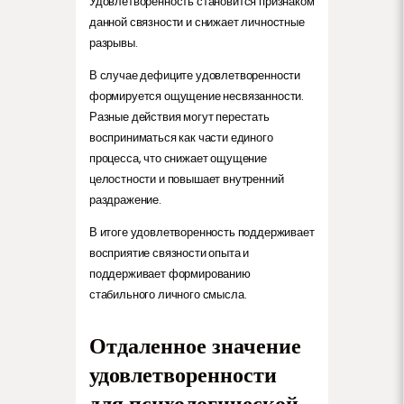
Удовлетворенность становится признаком
данной связности и снижает личностные
разрывы.
В случае дефиците удовлетворенности
формируется ощущение несвязанности.
Разные действия могут перестать
восприниматься как части единого
процесса, что снижает ощущение
целостности и повышает внутренний
раздражение.
В итоге удовлетворенность поддерживает
восприятие связности опыта и
поддерживает формированию
стабильного личного смысла.
Отдаленное значение
удовлетворенности
для психологической