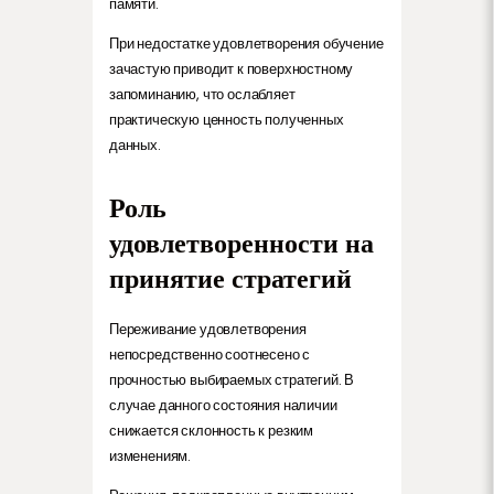
памяти.
При недостатке удовлетворения обучение
зачастую приводит к поверхностному
запоминанию, что ослабляет
практическую ценность полученных
данных.
Роль
удовлетворенности на
принятие стратегий
Переживание удовлетворения
непосредственно соотнесено с
прочностью выбираемых стратегий. В
случае данного состояния наличии
снижается склонность к резким
изменениям.