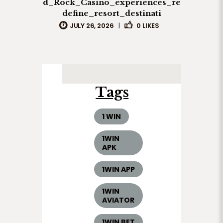
d_Rock_Casino_experiences_re
define_resort_destinati
JULY 26, 2026
|
0
LIKES
Tags
1 WIN
1WIN
APK
1WIN APP
1WIN
AVIATOR
1WIN BET