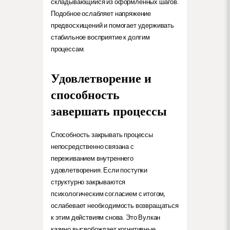
складывающийся из оформленных шагов.
Подобное ослабляет напряжение
предвосхищений и помогает удерживать
стабильное восприятие к долгим
процессам.
Удовлетворение и
способность
завершать процессы
Способность закрывать процессы
непосредственно связана с
переживанием внутреннего
удовлетворения. Если поступки
структурно закрываются
психологическим согласием с итогом,
ослабевает необходимость возвращаться
к этим действиям снова. Это Вулкан
казино высвобождает когнитивные