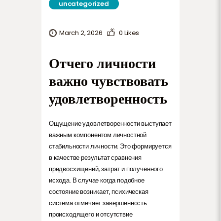
uncategorized
TERMS AND CONDITIONS
March 2, 2026
0
Likes
Отчего личности
важно чувствовать
удовлетворенность
Ощущение удовлетворенности выступает
важным компонентом личностной
стабильности личности. Это формируется
в качестве результат сравнения
предвосхищений, затрат и полученного
исхода. В случае когда подобное
состояние возникает, психическая
система отмечает завершенность
происходящего и отсутствие