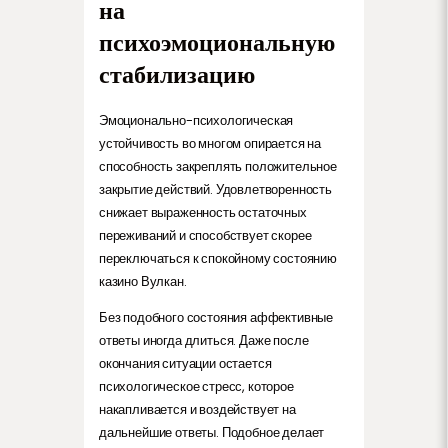
на
психоэмоциональную
стабилизацию
Эмоционально-психологическая
устойчивость во многом опирается на
способность закреплять положительное
закрытие действий. Удовлетворенность
снижает выраженность остаточных
переживаний и способствует скорее
переключаться к спокойному состоянию
казино Вулкан.
Без подобного состояния аффективные
ответы иногда длиться. Даже после
окончания ситуации остается
психологическое стресс, которое
накапливается и воздействует на
дальнейшие ответы. Подобное делает