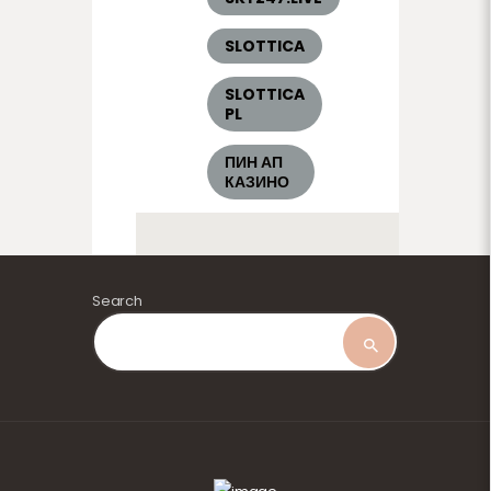
SLOTTICA
SLOTTICA
PL
ПИН АП
КАЗИНО
Search