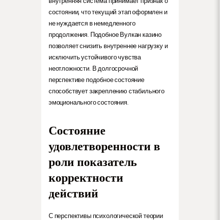
внутренняя система принимает признак о
состоянии, что текущий этап оформлен и
не нуждается в немедленного
продолжения. Подобное Вулкан казино
позволяет снизить внутреннее нагрузку и
исключить устойчивого чувства
неотложности. В долгосрочной
перспективе подобное состояние
способствует закреплению стабильного
эмоционального состояния.
Состояние
удовлетворенности в
роли показатель
корректности
действий
С перспективы психологической теории