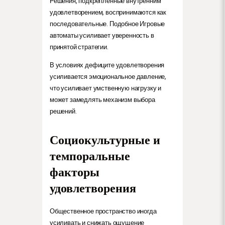
Решения, подкрепленные внутренним
удовлетворением, воспринимаются как
последовательные. Подобное Игровые
автоматы усиливает уверенность в
принятой стратегии.
В условиях дефиците удовлетворения
усиливается эмоциональное давление,
что усиливает умственную нагрузку и
может замедлять механизм выбора
решений.
Социокультурные и
темпоральные
факторы
удовлетворения
Общественное пространство иногда
усиливать и снижать ощущение