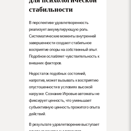
стабильности
В перспективе удовлетворенность
реализует аккумулирующую роль.
Систематические моменты внутренней
завершенности создают стабильное
восприятие опоры на собственный опыт.
Подобное ослабляет чувствительность к
внешних факторов.
Недостаток подобных состояний,
напротив, может вызывать к восприятию
опустошенности в условиях высокой
нагрузке. Сознание Игровые автоматы не
фиксирует ценность, что уменьшает
субъективную ценность прожитого опыта
действий.
В результате удовлетворение выступает