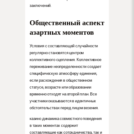
заключений.
Общественный аспект
азартных моментов
Условия с составляющей случайности
регулярно становятся центром
коллективного сцепления. Коллективное
переживание неопределенности создает
специфическую атмосферу единения,
если расхождения в общественном
статусе, возрасте или образовании
временно отходят на второй план. Все
участники оказываются в идентичных
обстоятельствах перед лицом везения.
казино динамика совместного поведения
в таких моментах содержит
составляющие как сотрудничества, так и