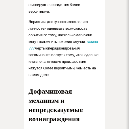
фиксируются и видятся более
вероятными.
Эвристика доступности заставляет
личностей оценивать возможность
события по тому, насколько легко они
могут вспомнить похожие случаи.
казино
777
черты операционирования
запоминания влекут к тому, что недавние
или впечатляющие происшествия
кажутся более вероятными, чем есть на
самом деле.
Дофаминовая
механизм и
непредсказуемые
вознаграждения