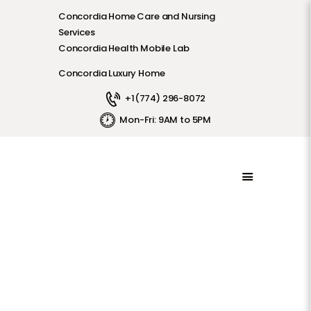
Concordia Home Care and Nursing
Services
LOGIN
Concordia Health Mobile Lab
HOME
Concordia Luxury Home
FRANCHISE
SERVICES
+1(774) 296-8072
EMPLOYEE PORTAL
Mon-Fri: 9AM to 5PM
LABORATORY TESTINGS
LUXURY HOMES
ADULT FOSTER CARE
PAYMENTS
JOIN OUR TEAM
CONTACTS
Отчего личности обожествляют
ABOUT US
CPR/BLS
моменты, где многое зависит от
PRIVACY POLICY
удачи