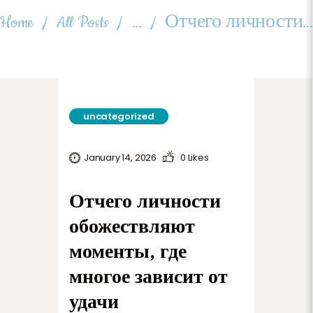
TERMS AND CONDITIONS
Home
All Posts
...
Отчего личности...
uncategorized
January 14, 2026
0
Likes
Отчего личности
обожествляют
моменты, где
многое зависит от
удачи