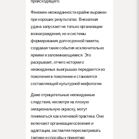
происходящего.
Феномен неожиданности крайне выражен
при хороших результатах. Внезапная
удача запускает не только организации
вознаграждения, но и системы
формирования долгосрочной памяти,
создавая такие события исключительно
яркими и запоминающимися. Это
раскрывает, отчего истории о
неожиданных выигрышах передаются из
поколения в поколение и становятся
составляющей культурной мифологии.
Даже отрицательные неожиданные
следствия, несмотря на плохую
эмоциональную окраску, могут
пониматься как ключевой практика. Они
включают организации освоения и
адаптации, заставляя пересматривать
тактики и способы к принятию