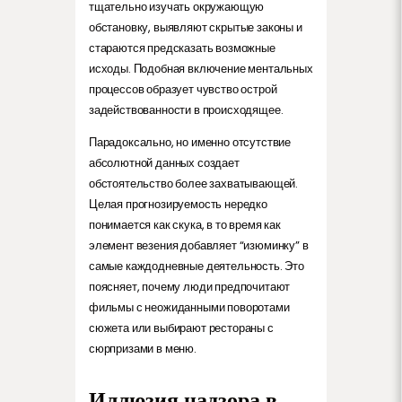
тщательно изучать окружающую
обстановку, выявляют скрытые законы и
стараются предсказать возможные
исходы. Подобная включение ментальных
процессов образует чувство острой
задействованности в происходящее.
Парадоксально, но именно отсутствие
абсолютной данных создает
обстоятельство более захватывающей.
Целая прогнозируемость нередко
понимается как скука, в то время как
элемент везения добавляет “изюминку” в
самые каждодневные деятельность. Это
поясняет, почему люди предпочитают
фильмы с неожиданными поворотами
сюжета или выбирают рестораны с
сюрпризами в меню.
Иллюзия надзора в