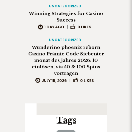
UNCATEGORIZED
Winning Strategies for Casino
Success
1 DAY AGO
|
0
LIKES
UNCATEGORIZED
Wunderino phoenix reborn
Casino Prämie Code Siebenter
monat des jahres 2026: 10
einlösen, via 50 & 100 Spins
vortragen
JULY 15, 2026
|
0
LIKES
Tags