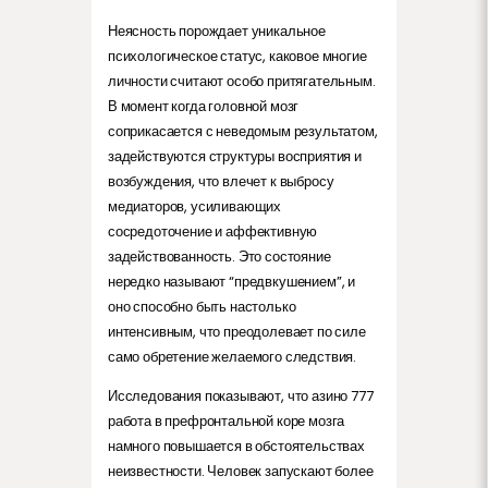
Неясность порождает уникальное
психологическое статус, каковое многие
личности считают особо притягательным.
В момент когда головной мозг
соприкасается с неведомым результатом,
задействуются структуры восприятия и
возбуждения, что влечет к выбросу
медиаторов, усиливающих
сосредоточение и аффективную
задействованность. Это состояние
нередко называют “предвкушением”, и
оно способно быть настолько
интенсивным, что преодолевает по силе
само обретение желаемого следствия.
Исследования показывают, что азино 777
работа в префронтальной коре мозга
намного повышается в обстоятельствах
неизвестности. Человек запускают более