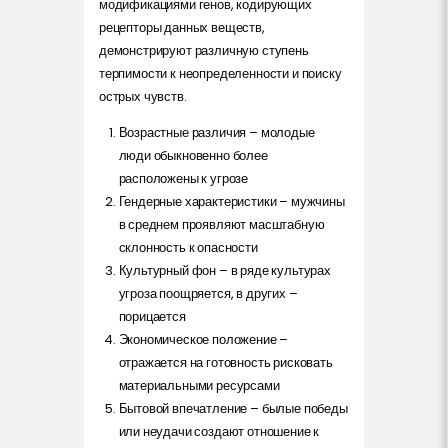
модификациями генов, кодирующих
рецепторы данных веществ,
демонстрируют различную ступень
терпимости к неопределенности и поиску
острых чувств.
Возрастные различия – молодые
люди обыкновенно более
расположены к угрозе
Гендерные характеристики – мужчины
в среднем проявляют масштабную
склонность к опасности
Культурный фон – в ряде культурах
угроза поощряется, в других –
порицается
Экономическое положение –
отражается на готовность рисковать
материальными ресурсами
Бытовой впечатление – былые победы
или неудачи создают отношение к