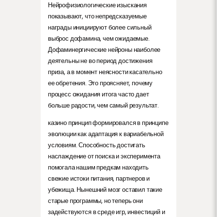
Нейрофизиологические изыскания
показывают, что непредсказуемые
награды инициируют более сильный
выброс дофамина, чем ожидаемые.
Дофаминергические нейроны наиболее
деятельны не во период достижения
приза, а в момент неясности касательно
ее обретения. Это проясняет, почему
процесс ожидания итога часто дает
больше радости, чем самый результат.
казино принцип формировался в принципе
эволюции как адаптация к вариабельной
условиям. Способность достигать
наслаждение от поиска и эксперимента
помогала нашим предкам находить
свежие истоки питания, партнеров и
убежища. Нынешний мозг оставил такие
старые программы, но теперь они
задействуются в среде игр, инвестиций и