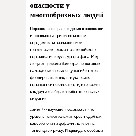
опасности у
многообразных людей
Персональные расхождения в осознании
и терпимости к риску во многом
определяются совмещением
генетических элементов, житейского
переживания и культурного фона. Ряд
люди от природы более расположены к
нахождению новых ощущений и готовы
формировать выводы в условиях
повышенной неизвестности, в то время
как другие выбирают избегать опасных
ситуаций.
азино 777 изучения показывают, что
уровень нейротрансмиттеров, подобных
как серотонин и дофамин, влияет на
тенденцию к риску. Индивиды с особыми