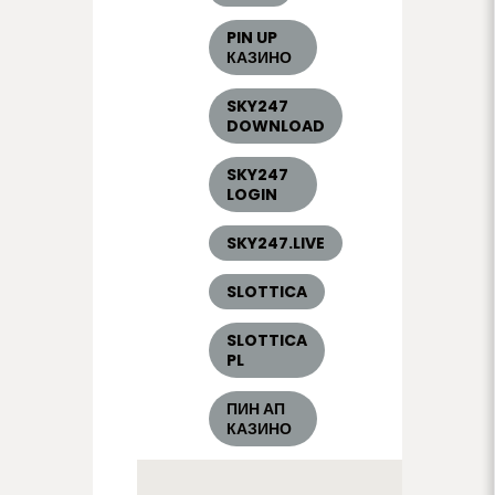
PIN UP
КАЗИНО
SKY247
DOWNLOAD
SKY247
LOGIN
SKY247.LIVE
SLOTTICA
SLOTTICA
PL
ПИН АП
КАЗИНО