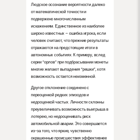
Людское осознание вероятности далеко
от математической точности и
подвержено многочисленным
искажениям. Единственное из наиболее
широко известных – ошибка игрока, если
человек считают, что прежние результаты
отражаются на предстоящие итоги в
автономных событиях. К примеру, вслед
серии “орлов” при подбрасывании монеты
многие желают выпадения “решки”, хотя
возможность остается неизменной.
Другое отклонение соединено с
переоценкой редких эпизодов и
недооценкой частых. Личности склонны
преувеличивать возможность выигрыша в
лотерею, но недооценивать риск
автомобильной аварии. Это совершается
из-за того, что яркие, чувственно
окрашенные происшествия эффективнее