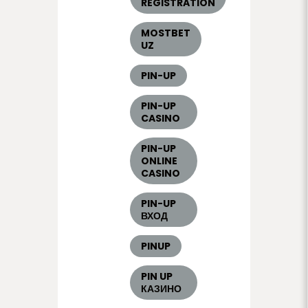
REGISTRATION
MOSTBET
UZ
PIN-UP
PIN-UP
CASINO
PIN-UP
ONLINE
CASINO
PIN-UP
ВХОД
PINUP
PIN UP
КАЗИНО