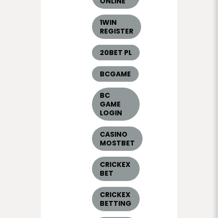
ONLINE
1WIN
REGISTER
20BET PL
BCGAME
BC
GAME
LOGIN
CASINO
MOSTBET
CRICKEX
BET
CRICKEX
BETTING