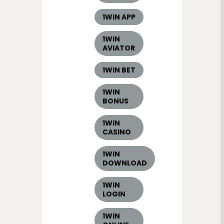
1WIN APP
1WIN
AVIATOR
1WIN BET
1WIN
BONUS
1WIN
CASINO
1WIN
DOWNLOAD
1WIN
LOGIN
1WIN