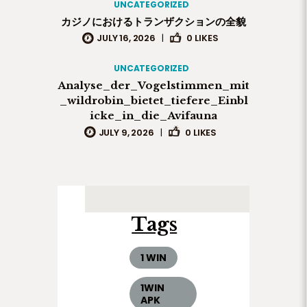
UNCATEGORIZED
カジノにおけるトランザクションの全貌
JULY 16, 2026
|
0
LIKES
UNCATEGORIZED
Analyse_der_Vogelstimmen_mit
_wildrobin_bietet_tiefere_Einbl
icke_in_die_Avifauna
JULY 9, 2026
|
0
LIKES
Tags
1 WIN
1WIN
APK