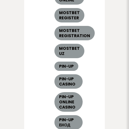
ONLINE
MOSTBET
REGISTER
MOSTBET
REGISTRATION
MOSTBET
UZ
PIN-UP
PIN-UP
CASINO
PIN-UP
ONLINE
CASINO
PIN-UP
ВХОД