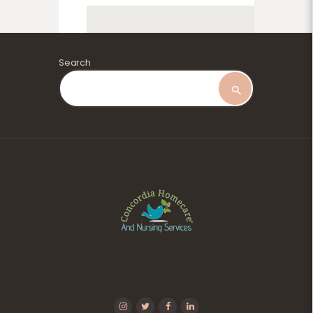
Search