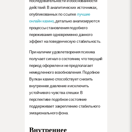
последовательности и обоснованности
действий. В аналитических источниках,
опубликованных по ссылке
лучшие
онлайн казино
, детально анализируются
процессы становления подобного
переживания одновременно данного
эффект на поведенческую стабильность.
При наличии удовлетворения психика
получает сигнал о состоянии, что текущий
период оформлен и не предполагает
немедленного возобновления. Подобное
Вулкан казино способствует снизить
внутреннее давление и исключить
устойчивого чувства спешки. В
перспективе подобное состояние
поддерживает закреплению стабильного
эмоционального фона.
Внутреннее