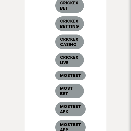
CRICKEX
BET
CRICKEX
BETTING
CRICKEX
CASINO
CRICKEX
LIVE
MOSTBET
MOST
BET
MOSTBET
APK
MOSTBET
APP