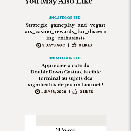
You May Also Like
UNCATEGORIZED
Strategic_gameplay_and_vegast
ars_casino_rewards_for_discern
ing_enthusiasts
3 DAYS AGO
|
0
LIKES
UNCATEGORIZED
Appreciee a cote du
DoubleDown Casino, la cible
terminal au sujets des
significatifs de jeu un tantinet !
JULY 18, 2026
|
0
LIKES