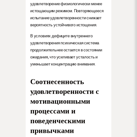
удовлетворение физиологически менее
истощающим режимом. Повторяющееся
испытание удовлетворенности снижает
вероятность устойчивого истощения.
В условиях дефиците внутреннего
удовлетворения психическая система
продолжительнее остается в состоянии
ожидания, что усиливает усталость и
уменьшает концентрацию внимания.
Соотнесенность
удовлетворенности с
мотивационными
процессами и
поведенческими
привычками