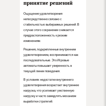
принятие решений
Ощущение удовлетворения
непосредственно связано с
стабильностью выбираемых решений. В
случае этого сохранении снижается
предрасположенность к резким
изменениям.
Решения, подкрепленные внутренним
удовлетворением, воспринимаются как
последовательные. Это Игровые
автоматы повышает уверенность в
текущей линии поведения.
В условиях недостатке внутреннего
удовлетворения возрастает внутреннее
нагрузка, что усиливает умственную
нагрузку и часто замедлять механизм
выработки стратегий.