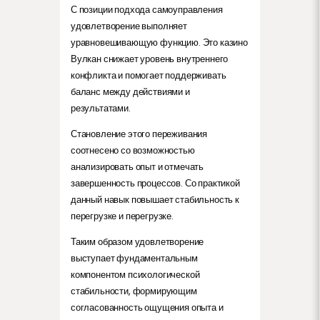
С позиции подхода самоуправления
удовлетворение выполняет
уравновешивающую функцию. Это казино
Вулкан снижает уровень внутреннего
конфликта и помогает поддерживать
баланс между действиями и
результатами.
Становление этого переживания
соотнесено со возможностью
анализировать опыт и отмечать
завершенность процессов. Со практикой
данный навык повышает стабильность к
перегрузке и перегрузке.
Таким образом удовлетворение
выступает фундаментальным
компонентом психологической
стабильности, формирующим
согласованность ощущения опыта и