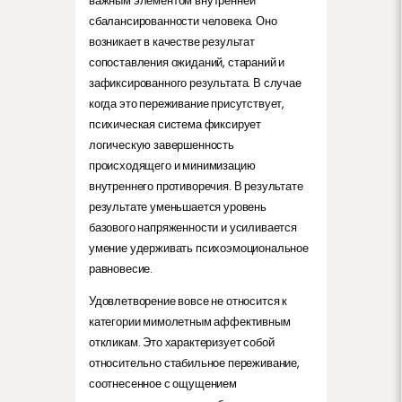
важным элементом внутренней
сбалансированности человека. Оно
возникает в качестве результат
сопоставления ожиданий, стараний и
зафиксированного результата. В случае
когда это переживание присутствует,
психическая система фиксирует
логическую завершенность
происходящего и минимизацию
внутреннего противоречия. В результате
результате уменьшается уровень
базового напряженности и усиливается
умение удерживать психоэмоциональное
равновесие.
Удовлетворение вовсе не относится к
категории мимолетным аффективным
откликам. Это характеризует собой
относительно стабильное переживание,
соотнесенное с ощущением