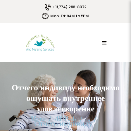
+1(774) 296-8072
LOGIN
Mon-Fri: 9AM to 5PM
HOME
FRANCHISE
SERVICES
EMPLOYEE PORTAL
LABORATORY TESTINGS
LUXURY HOMES
ADULT FOSTER CARE
PAYMENTS
Отчего индивиду необходимо
JOIN OUR TEAM
CONTACTS
ощущать внутреннее
ABOUT US
удовлетворение
CPR/BLS
Home
All Posts
...
PRIVACY POLICY
Отчего индивиду...
TERMS AND CONDITIONS