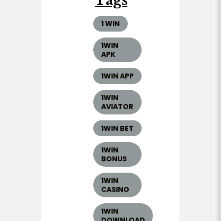
Tags
1 WIN
1WIN
APK
1WIN APP
1WIN
AVIATOR
1WIN BET
1WIN
BONUS
1WIN
CASINO
1WIN
DOWNLOAD