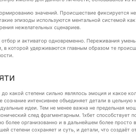
ормированию значений. Происшествие фиксируется не е
такие эпизоды используются ментальной системой как
рения нежелательных сценариев.
й отбор и активатор одновременно. Переживания умен
, в которой удерживаются главным образом те происш
ости.
яти
до какой степени сильно являлось эмоция и какое кол
 сознание интенсивнее объединяет детали в цельную м
идуальные идеи. Тем не менее важна не предельная мо
монический след фрагментарным. 1хбет способствует
но более организованно и в дальнейшем более просто в
й степени сохраняет и суть, и детали, что создаёт о