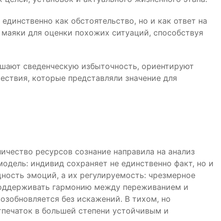
динственно как обстоятельство, но и как ответ на
 маяки для оценки похожих ситуаций, способствуя
ьшают сведенческую избыточность, ориентируют
ествия, которые представляли значение для
ичество ресурсов сознание направила на анализ
одель: индивид сохраняет не единственно факт, но и
щность эмоций, а их регулируемость: чрезмерное
 поддерживать гармонию между переживанием и
озобновляется без искажений. В тихом, но
тпечаток в большей степени устойчивым и