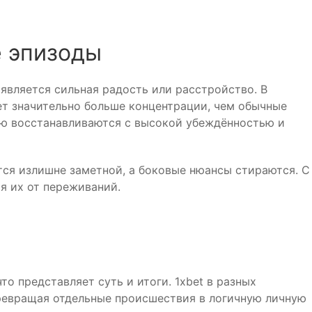
е эпизоды
оявляется сильная радость или расстройство. В
т значительно больше концентрации, чем обычные
ую восстанавливаются с высокой убеждённостью и
ся излишне заметной, а боковые нюансы стираются. С
я их от переживаний.
о представляет суть и итоги. 1xbet в разных
превращая отдельные происшествия в логичную личную