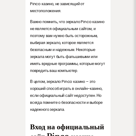
Pinco казино, не зависящий от
местоположения.
Важно помнить, что зеркало Pinco казино
не является официальным сайтом, и
поэтому вам нужно быть осторожным,
выбирая зеркало, которое является
безопасным и надежным. Некоторые
зеркала могут быть фальшивыми или
иметь вредные программы, которые могут
повредить ваш компьютер.
В целом, зеркало Pinco казино – это
хороший способ играть в онлайн-казино,
если официальный сайт недоступен. Но
всегда помните о безопасности и выборе
надежного зеркала.
Вход на официальный