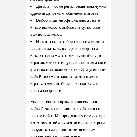
Депозит: после регистрации вам нужно
сделать депозит, чтобы начать играть.
Выбор игры: на официальном сайте
Pinco вы можете выбрать игру, которая
вам понравилась.
Играть: после выбора игры вы можете
начать играть, используя свои деньги.
Pinco казино – это отличный выбор для
игроков, которые ищут развлекательные и
финансовые возможности. Официальный
сайт Pinco – это место, где вы можете
играть, получать бонусы и выигрывать
реальные деньги.
Если вы ищете зеркало официального
сайта Pinco, то вы можете найти его на
нашем сайте. Мы предлагаем вам доступ
к зеркалу, чтобы вы могли играть в игры и
получать выигрыши, не оставляя им
возможности для доступа к