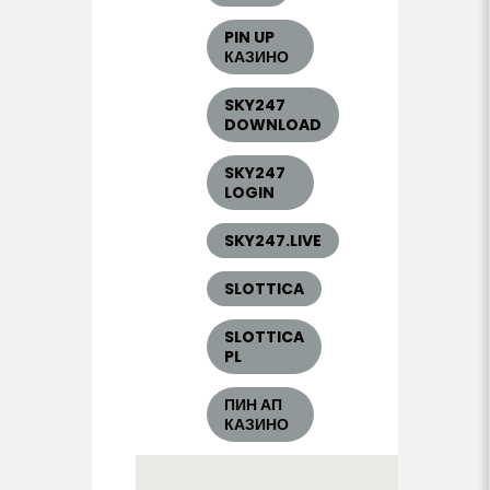
PIN UP
КАЗИНО
SKY247
DOWNLOAD
SKY247
LOGIN
SKY247.LIVE
SLOTTICA
SLOTTICA
PL
ПИН АП
КАЗИНО