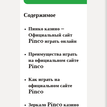
Содержимое
Пинко казино –
Официальный сайт
Pinco играть онлайн
Преимущества играть
на официальном сайте
Pinco
Как играть на
официальном сайте
Pinco
Зеркало Pinco казино