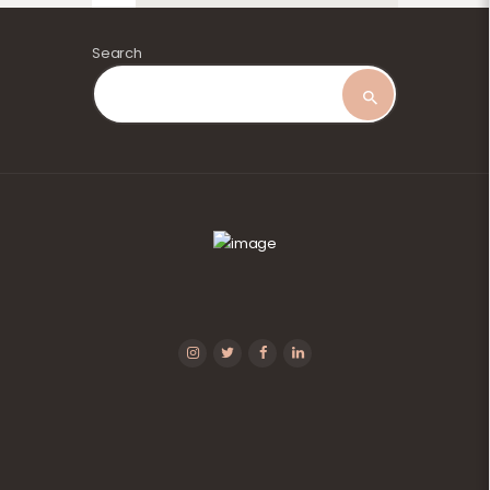
Search