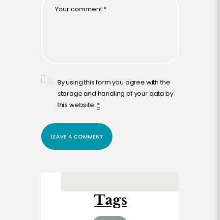
By using this form you agree with the
storage and handling of your data by
this website.
*
Tags