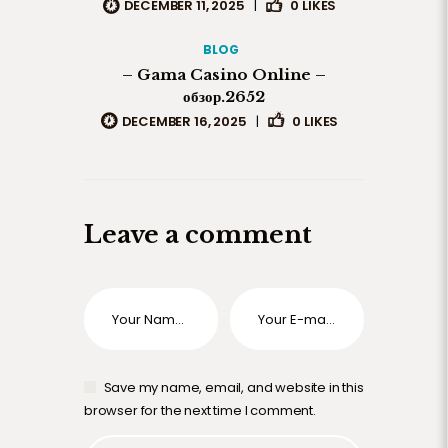
DECEMBER 11, 2025
|
0
LIKES
BLOG
– Gama Casino Online –
обзор.2652
DECEMBER 16, 2025
|
0
LIKES
Leave a comment
Save my name, email, and website in this
browser for the next time I comment.