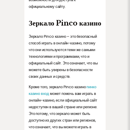
официальному сайту.
Зеркало Pinco казино
Зеркало Pinco казино – это безопасный
способ играть в онлайн-казино, потому
что они используются теми же самыми
технологиями и программами, что и
официальный сайт. Это означает, что вы
можете быть уверены в безопасности
своих данных и средств.
Кроме того, зеркало Pinco казино
пинко
казино вход
может помочь вам играть в
онлайн-казино, если официальный сайт
недоступен в вашей стране или регионе.
Это потому, что зеркало может быть
доступно из других стран или регионов,
что означает, что вы можете играть в