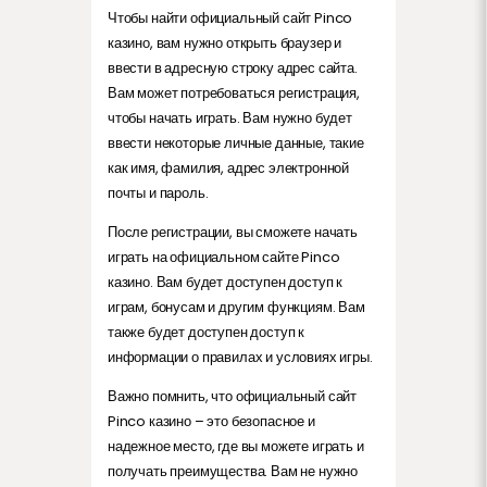
Чтобы найти официальный сайт Pinco
казино, вам нужно открыть браузер и
ввести в адресную строку адрес сайта.
Вам может потребоваться регистрация,
чтобы начать играть. Вам нужно будет
ввести некоторые личные данные, такие
как имя, фамилия, адрес электронной
почты и пароль.
После регистрации, вы сможете начать
играть на официальном сайте Pinco
казино. Вам будет доступен доступ к
играм, бонусам и другим функциям. Вам
также будет доступен доступ к
информации о правилах и условиях игры.
Важно помнить, что официальный сайт
Pinco казино – это безопасное и
надежное место, где вы можете играть и
получать преимущества. Вам не нужно