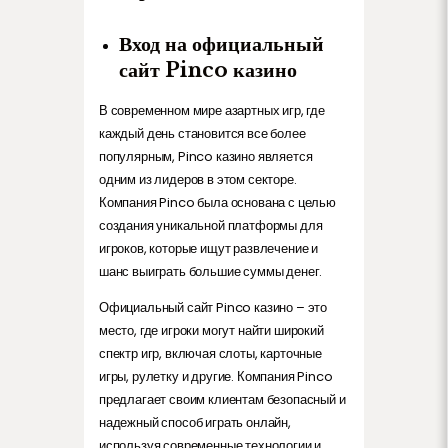
Вход на официальный
сайт Pinco казино
В современном мире азартных игр, где
каждый день становится все более
популярным, Pinco казино является
одним из лидеров в этом секторе.
Компания Pinco была основана с целью
создания уникальной платформы для
игроков, которые ищут развлечение и
шанс выиграть большие суммы денег.
Официальный сайт Pinco казино – это
место, где игроки могут найти широкий
спектр игр, включая слоты, карточные
игры, рулетку и другие. Компания Pinco
предлагает своим клиентам безопасный и
надежный способ играть онлайн,
используя современные технологии и