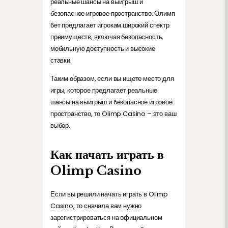
реальные шансы на выигрыш и
безопасное игровое пространство. Олимп
бет предлагает игрокам широкий спектр
преимуществ, включая безопасность,
мобильную доступность и высокие
ставки.
Таким образом, если вы ищете место для
игры, которое предлагает реальные
шансы на выигрыш и безопасное игровое
пространство, то Olimp Casino – это ваш
выбор.
Как начать играть в
Olimp Casino
Если вы решили начать играть в Olimp
Casino, то сначала вам нужно
зарегистрироваться на официальном