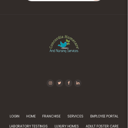
LOGIN
HOME
FRANCHISE
SERVICES
EMPLOYEE PORTAL
LABORATORY TESTINGS
LUXURY HOMES
ADULT FOSTER CARE