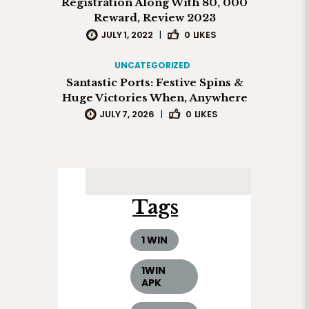
Registration Along With 80, 000
Reward, Review 2023
JULY 1, 2022
|
0
LIKES
UNCATEGORIZED
Santastic Ports: Festive Spins &
Huge Victories When, Anywhere
JULY 7, 2026
|
0
LIKES
Tags
1 WIN
1WIN
APK