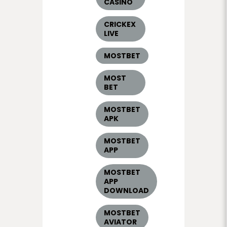
CASINO
CRICKEX
LIVE
MOSTBET
MOST
BET
MOSTBET
APK
MOSTBET
APP
MOSTBET
APP
DOWNLOAD
MOSTBET
AVIATOR