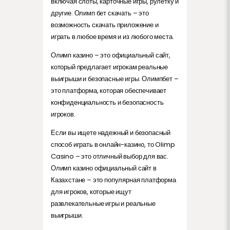
включая слоты, карточные игры, рулетку и
другие. Олимп бет скачать – это
возможность скачать приложение и
играть в любое время и из любого места.
Олимп казино – это официальный сайт,
который предлагает игрокам реальные
выигрыши и безопасные игры. Олимпбет –
это платформа, которая обеспечивает
конфиденциальность и безопасность
игроков.
Если вы ищете надежный и безопасный
способ играть в онлайн-казино, то Olimp
Casino – это отличный выбор для вас.
Олимп казино официальный сайт в
Казахстане – это популярная платформа
для игроков, которые ищут
развлекательные игры и реальные
выигрыши.