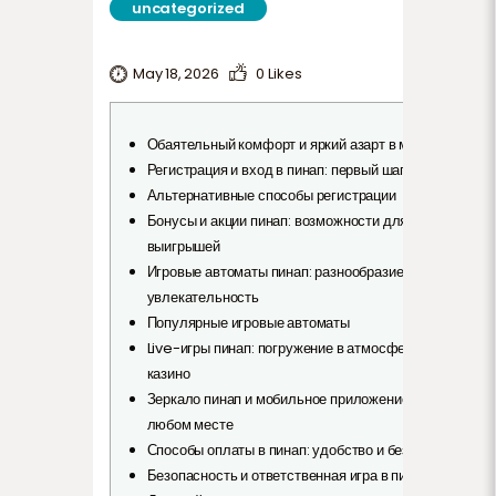
uncategorized
TERMS AND CONDITIONS
May 18, 2026
0
Likes
Обаятельный комфорт и яркий азарт в мире пинап
Регистрация и вход в пинап: первый шаг к азарту
Альтернативные способы регистрации
Бонусы и акции пинап: возможности для увеличения
выигрышей
Игровые автоматы пинап: разнообразие и
увлекательность
Популярные игровые автоматы
Live-игры пинап: погружение в атмосферу реального
казино
Зеркало пинап и мобильное приложение: доступ к игр
любом месте
Способы оплаты в пинап: удобство и безопасность
Безопасность и ответственная игра в пинап