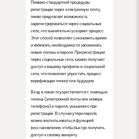
Помимо стандартной процедуры
регистрации через электронную почту,
пинап предлагает возможность
зарегистрироваться через социальные
сети, что значительно ускоряет процесс.
Этот способ позволяет сэкономить время
и избежать необходимости запоминать
новые логины и пароли. При регистрации
через социальные сети, казино получает
доступ к вашему профилю в социальной
сети, что позволяет упростить процесс
верификации личности в будущем.
Вход в пинап осуществляется с помощью
логина (электронной почты или номера
телефона) и пароля, указанного при
регистрации. В случае утери пароля,
можно воспользоваться функцией
восстановления, чтобы быстро получить
доступ к своему аккаунту.