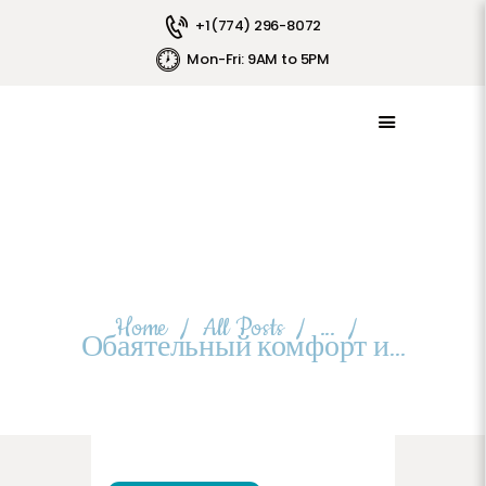
+1(774) 296-8072
LOGIN
Mon-Fri: 9AM to 5PM
HOME
FRANCHISE
SERVICES
EMPLOYEE PORTAL
LABORATORY TESTINGS
Обаятельный комфорт и яркий
LUXURY HOMES
ADULT FOSTER CARE
азарт в мире пинап
PAYMENTS
Home
All Posts
...
JOIN OUR TEAM
Обаятельный комфорт и...
CONTACTS
ABOUT US
CPR/BLS
PRIVACY POLICY