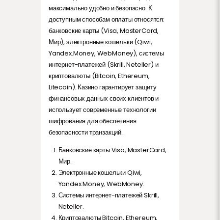
максимально удобно и безопасно. К
доступным способам оплаты относятся:
банковские карты (Visa, MasterCard,
Мир), электронные кошельки (Qiwi,
Yandex.Money, WebMoney), системы
интернет-платежей (Skrill, Neteller) и
криптовалюты (Bitcoin, Ethereum,
Litecoin). Казино гарантирует защиту
финансовых данных своих клиентов и
использует современные технологии
шифрования для обеспечения
безопасности транзакций.
Банковские карты Visa, MasterCard,
Мир.
Электронные кошельки Qiwi,
Yandex.Money, WebMoney.
Системы интернет-платежей Skrill,
Neteller.
Криптовалюты Bitcoin, Ethereum,