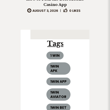
Casino App
AUGUST 3, 2026
|
0
LIKES
Tags
1 WIN
1WIN
APK
1WIN APP
1WIN
AVIATOR
1WIN BET