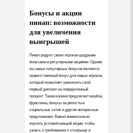
Бонусы и акции
пинап: возможности
для увеличения
выигрышей
Пикап радует своих игроков щедрыми
бонусами и регулярными акциями. Одним
из самых популярных бонусов является
приветственный бонус для новых игроков,
который позволяет увеличить свой
первый депозит на определенный
процент. Также казино предлагает кешбэк,
фриспины, бонусы за репосты в
социальных сетях и другие интересные
предложения. Важно внимательно
изучать условия каждой акции, чтобы
узнать о требованиях к отыгрышу и