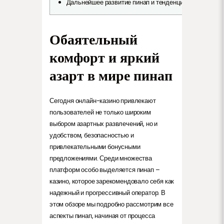
Дальнейшее развитие пинап и тенденции в индустрии
Обаятельный
комфорт и яркий
азарт в мире пинап
Сегодня онлайн-казино привлекают
пользователей не только широким
выбором азартных развлечений, но и
удобством, безопасностью и
привлекательными бонусными
предложениями. Среди множества
платформ особо выделяется пинап –
казино, которое зарекомендовало себя как
надежный и прогрессивный оператор. В
этом обзоре мы подробно рассмотрим все
аспекты пинап, начиная от процесса