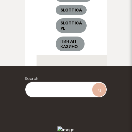
SLOTTICA
SLOTTICA
PL
ПИН АП
КАЗИНО
Search