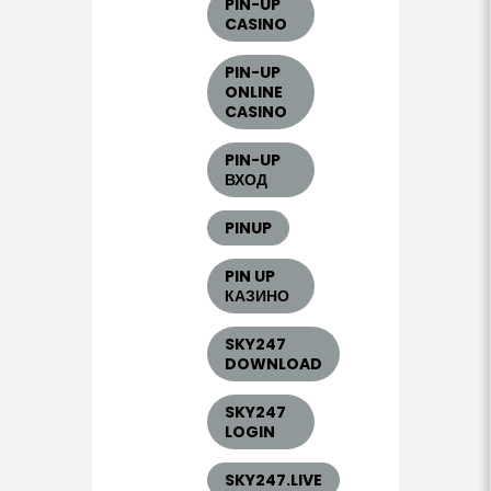
PIN-UP
CASINO
PIN-UP
ONLINE
CASINO
PIN-UP
ВХОД
PINUP
PIN UP
КАЗИНО
SKY247
DOWNLOAD
SKY247
LOGIN
SKY247.LIVE