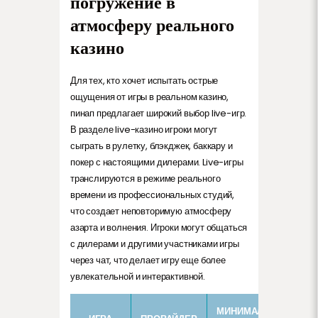
погружение в
атмосферу реального
казино
Для тех, кто хочет испытать острые
ощущения от игры в реальном казино,
пинап предлагает широкий выбор live-игр.
В разделе live-казино игроки могут
сыграть в рулетку, блэкджек, баккару и
покер с настоящими дилерами. Live-игры
транслируются в режиме реального
времени из профессиональных студий,
что создает неповторимую атмосферу
азарта и волнения. Игроки могут общаться
с дилерами и другими участниками игры
через чат, что делает игру еще более
увлекательной и интерактивной.
МИНИМАЛЬНАЯ
М