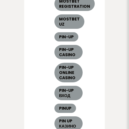
MOSTBET
REGISTRATION
MOSTBET
UZ
PIN-UP
PIN-UP
CASINO
PIN-UP
ONLINE
CASINO
PIN-UP
ВХОД
PINUP
PIN UP
КАЗИНО