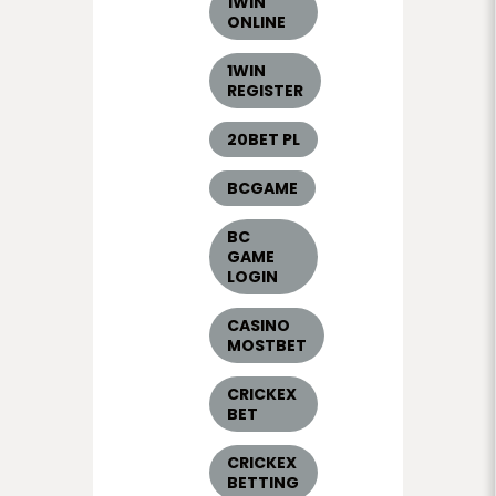
1WIN
ONLINE
1WIN
REGISTER
20BET PL
BCGAME
BC
GAME
LOGIN
CASINO
MOSTBET
CRICKEX
BET
CRICKEX
BETTING