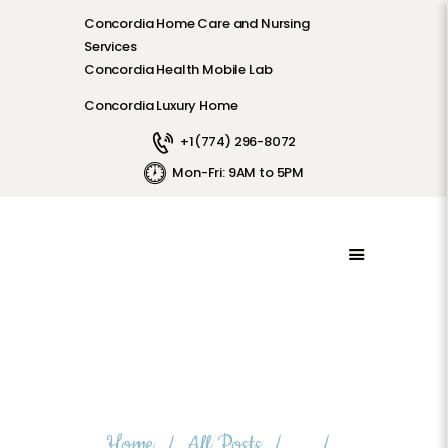
Concordia Home Care and Nursing
Services
LOGIN
Concordia Health Mobile Lab
HOME
Concordia Luxury Home
FRANCHISE
SERVICES
+1(774) 296-8072
EMPLOYEE PORTAL
Mon-Fri: 9AM to 5PM
LABORATORY TESTINGS
LUXURY HOMES
ADULT FOSTER CARE
PAYMENTS
JOIN OUR TEAM
CONTACTS
Насколько восприятие риска
ABOUT US
CPR/BLS
выстраивает нрав
PRIVACY POLICY
Home
All Posts
...