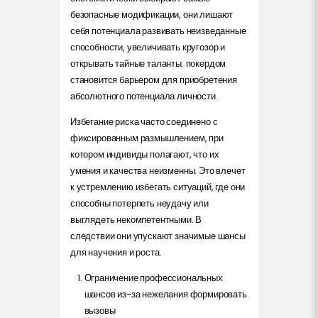
безопасные модификации, они лишают
себя потенциала развивать неизведанные
способности, увеличивать кругозор и
открывать тайные таланты. покердом
становится барьером для приобретения
абсолютного потенциала личности.
Избегание риска часто соединено с
фиксированным размышлением, при
котором индивиды полагают, что их
умения и качества неизменны. Это влечет
к устремлению избегать ситуаций, где они
способны потерпеть неудачу или
выглядеть некомпетентными. В
следствии они упускают значимые шансы
для научения и роста.
Ограничение профессиональных
шансов из-за нежелания формировать
вызовы