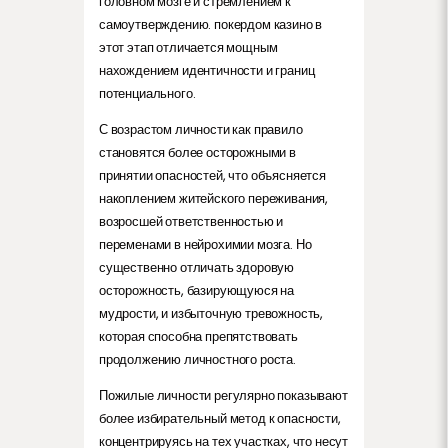
головном мозге и стремлением к
самоутверждению. покердом казино в
этот этап отличается мощным
нахождением идентичности и границ
потенциального.
С возрастом личности как правило
становятся более осторожными в
принятии опасностей, что объясняется
накоплением житейского переживания,
возросшей ответственностью и
переменами в нейрохимии мозга. Но
существенно отличать здоровую
осторожность, базирующуюся на
мудрости, и избыточную тревожность,
которая способна препятствовать
продолжению личностного роста.
Пожилые личности регулярно показывают
более избирательный метод к опасности,
концентрируясь на тех участках, что несут