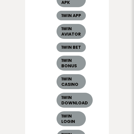
APK
1WIN APP
1WIN
AVIATOR
1WIN BET
1WIN
BONUS
1WIN
CASINO
1WIN
DOWNLOAD
1WIN
LOGIN