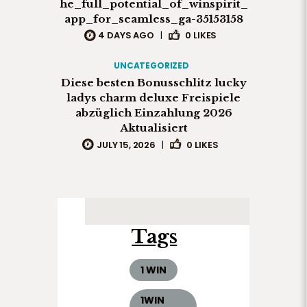
he_full_potential_of_winspirit_
app_for_seamless_ga-35153158
4 DAYS AGO
|
0
LIKES
UNCATEGORIZED
Diese besten Bonusschlitz lucky
ladys charm deluxe Freispiele
abzüglich Einzahlung 2026
Aktualisiert
JULY 15, 2026
|
0
LIKES
Tags
1 WIN
1WIN