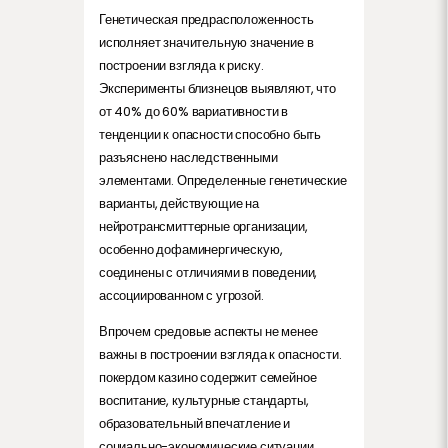
Генетическая предрасположенность
исполняет значительную значение в
построении взгляда к риску.
Эксперименты близнецов выявляют, что
от 40% до 60% вариативности в
тенденции к опасности способно быть
разъяснено наследственными
элементами. Определенные генетические
варианты, действующие на
нейротрансмиттерные организации,
особенно дофаминергическую,
соединены с отличиями в поведении,
ассоциированном с угрозой.
Впрочем средовые аспекты не менее
важны в построении взгляда к опасности.
покердом казино содержит семейное
воспитание, культурные стандарты,
образовательный впечатление и
социально-экономические ситуации.