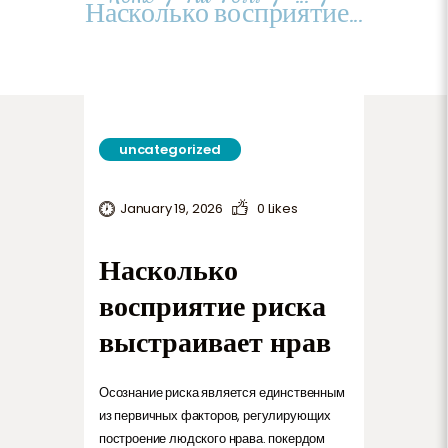
TERMS AND CONDITIONS
Насколько восприятие...
uncategorized
January 19, 2026
0
Likes
Насколько
восприятие риска
выстраивает нрав
Осознание риска является единственным
из первичных факторов, регулирующих
построение людского нрава. покердом