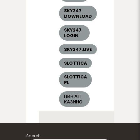
SKY247
DOWNLOAD
SKY247
LOGIN
SKY247.LIVE
SLOTTICA
SLOTTICA
PL
ПИН АП
КАЗИНО
Search