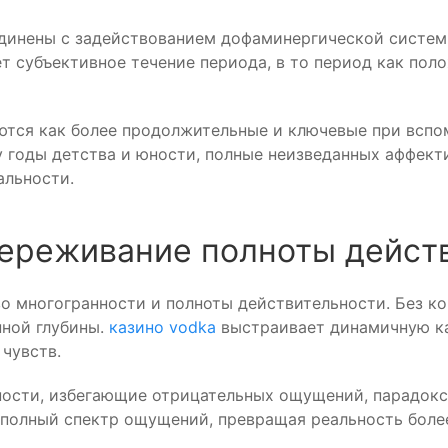
единены с задействованием дофаминергической систе
ет субъективное течение периода, в то период как по
тся как более продолжительные и ключевые при вспом
у годы детства и юности, полные неизведанных аффек
альности.
переживание полноты дейст
 многогранности и полноты действительности. Без кон
нной глубины.
казино vodka
выстраивает динамичную ка
чувств.
ости, избегающие отрицательных ощущений, парадокс
 полный спектр ощущений, превращая реальность более