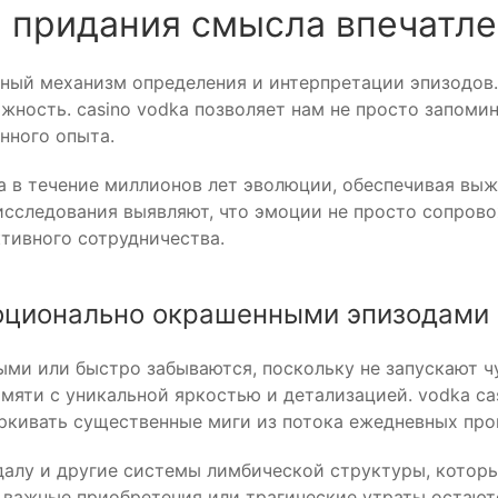
а придания смысла впечатл
жный механизм определения и интерпретации эпизодов
жность. casino vodka позволяет нам не просто запомин
нного опыта.
а в течение миллионов лет эволюции, обеспечивая вы
сследования выявляют, что эмоции не просто сопрово
тивного сотрудничества.
оционально окрашенными эпизодами
ми или быстро забываются, поскольку не запускают чу
мяти с уникальной яркостью и детализацией. vodka ca
ркивать существенные миги из потока ежедневных про
алу и другие системы лимбической структуры, котор
, важные приобретения или трагические утраты остаютс