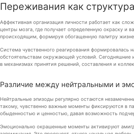
Переживания как структур
Аффективная организация личности работает как сло
центры мозга, где получает определенную окраску и ва
происходящим, формируя обогащенную палитру жизне
Система чувственного реагирования формировалась н
обстоятельствам окружающей условий. Сегодняшние и
в механизмах принятия решений, составления и коллек
Различие между нейтральными и эм
Нейтральные эпизоды регулярно остаются незамеченны
такому, чувственно важные моменты фиксируются в па
обыденностью и ценностью, давая возможность подче
Эмоционально окрашенные моменты активируют амигд
запоминания. Это проясняет, отчего начальная любовь