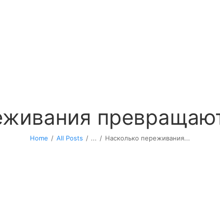
еживания превращают
Home
All Posts
...
Насколько переживания...