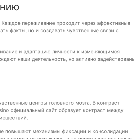
ению
. Каждое переживание проходит через аффективные
ать факты, но и создавать чувственные связи с
живание и адаптацию личности к изменяющимся
ждают наши деятельность, но активно задействованы
вственные центры головного мозга. В контраст
sino официальный сайт образует контраст между
исшествий.
ые повышают механизмы фиксации и консолидации
я в памяти на всю жизнь, в то период как рутинные