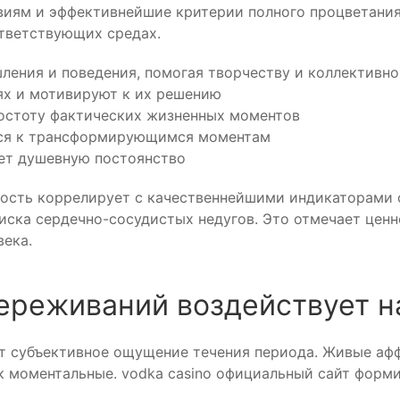
виям и эффективнейшие критерии полного процветания
ответствующих средах.
ния и поведения, помогая творчеству и коллективно
ях и мотивируют к их решению
остоту фактических жизненных моментов
ься к трансформирующимся моментам
ет душевную постоянство
ность коррелирует с качественнейшими индикаторами 
ска сердечно-сосудистых недугов. Это отмечает ценн
ека.
переживаний воздействует 
т субъективное ощущение течения периода. Живые афф
к моментальные. vodka casino официальный сайт форм