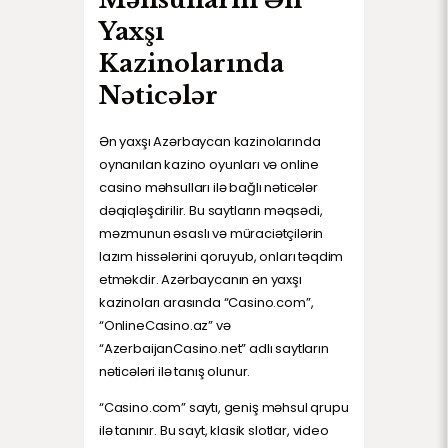
Yaxşı
Kazinolarında
Nəticələr
Ən yaxşı Azərbaycan kazinolarında
oynanılan kazino oyunları və online
casino məhsulları ilə bağlı nəticələr
dəqiqləşdirilir. Bu saytların məqsədi,
məzmunun əsaslı və müraciətçilərin
lazım hissələrini qoruyub, onları təqdim
etməkdir. Azərbaycanın ən yaxşı
kazinoları arasında “Casino.com”,
“OnlineCasino.az” və
“AzerbaijanCasino.net” adlı saytların
nəticələri ilə tanış olunur.
“Casino.com” saytı, geniş məhsul qrupu
ilə tanınır. Bu sayt, klasik slotlar, video