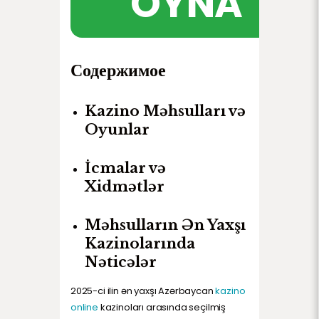
OYNA
Содержимое
Kazino Məhsulları və
Oyunlar
İcmalar və
Xidmətlər
Məhsulların Ən Yaxşı
Kazinolarında
Nəticələr
2025-ci ilin ən yaxşı Azərbaycan
kazino
online
kazinoları arasında seçilmiş