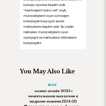
karaqız oyunları təqdim edir.
“AzerbaijanCasino.net” saytı,
müraciətçilərin oyun oynayışını
kolaylaşdırmaq üçün əsaslı
məhsullarını təqdim edir. Bu saytın
nəticələri, müraciətçilərin oyun
oynayışını və məhsulların istifadəsini
kolaylaşdırır.
You May Also Like
BLOG
-казино онлайн 2025 с
моментальными выплатами и
щедрыми акциями.1254 (2)