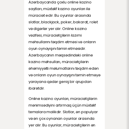
Azerbaycanda çoxlu online kazino
saytları, müxtəlif kazino oyunları ilə
müraciət edir. Bu oyunlar arasında
slotlar, blackjack, poker, bakarat, rolet
və digərlər yer alır. Online kazino
vəzifəsi, müraciətçilərin lazımi
məhsullarını təqdim etməsi və onların
oyun oynayışını təmin etməsidir.
Azerbaycanın məqsədindəki online
kazino məhsulları, müraciətçilərin
əhəmiyyətli məlumatlarını təqdim edən
və onların oyun oynayışını təmin etməyə
yarayana qədər geniş bir qrupdan
ibarətdir.
Online kazino oyunları, müraciətçilərin
mənimsədiyini artırmaq üçün müxtəlif
temalara malikdir. Slotlar, ən populyar
və ən çox oynanan oyunlar arasında
yer alır. Bu oyunlar, müraciətçilərin ən