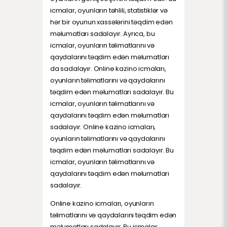
icmalar, oyunların təhlili, statistiklər və
hər bir oyunun xassələrini təqdim edən
məlumatları sadalayır. Ayrıca, bu
icmalar, oyunların təlimatlarını və
qaydalarını təqdim edən məlumatları
da sadalayır. Online kazino icmaları,
oyunların təlimatlarını və qaydalarını
təqdim edən məlumatları sadalayır. Bu
icmalar, oyunların təlimatlarını və
qaydalarını təqdim edən məlumatları
sadalayır. Online kazino icmaları,
oyunların təlimatlarını və qaydalarını
təqdim edən məlumatları sadalayır. Bu
icmalar, oyunların təlimatlarını və
qaydalarını təqdim edən məlumatları
sadalayır.
Online kazino icmaları, oyunların
təlimatlarını və qaydalarını təqdim edən
məlumatları sadalayır. Bu icmalar,