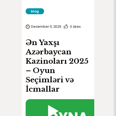
TERMS AND CONDITIONS
blog
December 11, 2025
0
Likes
Ən Yaxşı
Azərbaycan
Kazinoları 2025
– Oyun
Seçimləri və
İcmallar
▶️