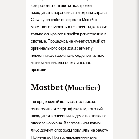
которого выполняются настройки,
находится в верхней части экрана справа.
Ссылку на рабочее зеркало Мостбет
могут использовать и те клиенты, которые
только собираются пройти регистрацию в
системе. Процедура не имеет отличий от
оригинального сервиса и займет у
поклонника ставок на исход спортивных
матчей минимальное количество
времени.
Mostbet (МостБет)
Теперь, каждый пользователь может
ознакомиться с сертификатом, который
находится в описании, и делать ставки не
опасаясь обмана. Взломать или каким-
либо другим способом повлиять на работу
ПО нельзя. При возникновении каких-