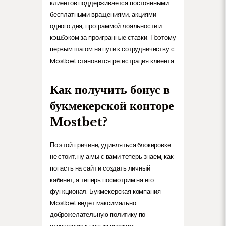
клиентов поддерживается постоянными
бесплатными вращениями, акциями
одного дня, программой лояльности и
кэшбэком за проигранные ставки. Поэтому
первым шагом на пути к сотрудничеству с
Mostbet становится регистрация клиента.
Как получить бонус в
букмекерской конторе
Mostbet?
По этой причине, удивляться блокировке
не стоит, ну а мы с вами теперь знаем, как
попасть на сайт и создать личный
кабинет, а теперь посмотрим на его
функционал. Букмекерская компания
Mostbet ведет максимально
доброжелательную политику по