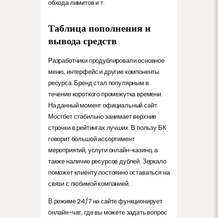
обхода лимитов и т.
Таблица пополнения и
вывода средств
Разработчики продублировали основное
меню, интерфейс и другие компоненты
ресурса. Бренд стал популярным в
течение короткого промежутка времени.
На данный момент официальный сайт
Мостбет стабильно занимает верхние
строчки в рейтингах лучших. В пользу БК
говорит большой ассортимент
мероприятий, услуги онлайн-казино, а
также наличие ресурсов дублей. Зеркало
поможет клиенту постоянно оставаться на
связи с любимой компанией.
В режиме 24/7 на сайте функционирует
онлайн-чат, где вы можете задать вопрос