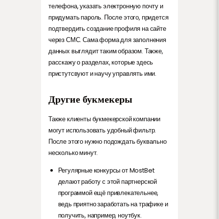
телефона, указать электронную почту и
придумать пароль. После этого, придется
подтвердить создание профиля на сайте
через СМС. Сама форма для заполнения
данных выглядит таким образом. Также,
расскажу о разделах, которые здесь
пристутсвуют и научу управлять ими.
Другие букмекеры
Также клиенты букмекерской компании
могут использовать удобный фильтр.
После этого нужно подождать буквально
несколько минут.
Регулярные конкурсы от MostBet
делают работу с этой партнерской
программой ещё привлекательнее,
ведь приятно заработать на трафике и
получить, например, ноутбук.