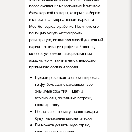
после окончания мероприятия. Клиентам
букмекерской конторы, которые выбирают
в качестве альтернативного варианта
Мостбет зеркало рабочие. Новички с его
помощью могут быстро пройти
регистрацию, используя любой доступный
вариант активации профиля. Клиенты,
которые уже имеют авторизованный
аккаунт, могут зайти в него с помощью
привычного логина и пароля.
Букмекерская контора ориентирована
на футбол, сайт отслеживает все
значимые события — матчи,
чемпионаты, локальные встречи,
премьер-лигу.
После выполнения условий подарки
будут начислены автоматически.
Вы можете указать иную страну
проживания, например,