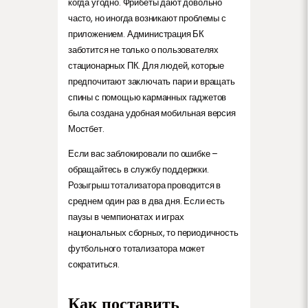
когда угодно. Фрибеты дают довольно
часто, но иногда возникают проблемы с
приложением. Администрация БК
заботится не только о пользователях
стационарных ПК. Для людей, которые
предпочитают заключать пари и вращать
спины с помощью карманных гаджетов
была создана удобная мобильная версия
Мостбет.
Если вас заблокировали по ошибке –
обращайтесь в службу поддержки.
Розыгрыш тотализатора проводится в
среднем один раз в два дня. Если есть
паузы в чемпионатах и играх
национальных сборных, то периодичность
футбольного тотализатора может
сократиться.
Как поставить