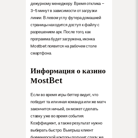
дежурному менеджеру. Время отклика –
3-5 минут в зависимости от загрузки
линии. В левом углу футера домашней
страницы находится доступ к файлу с
разрешением арк. После того, как
программа будет загружена, иконка
Mostbet появится на рабочем столе
смартфона.
Информация о казино
МostBet
Если во время игры беттер видит, что
победит та или иная команда или же матч
закончится ничьей, он может сделать
ставку уже во время события.
Коэффициент, а также результат нужно
выбирать быстро. Выигрыш клиент
букмекерской конторы получит сразу же