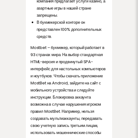
компания предлагает услуги казино, а
азартные игры в нашей стране
запрещены.
В букмекерской конторе он
представлен 100% дополнительных
средств.
Mostbet – букмекер, который работает в
93 странах мира. На выбор стандартная
HTML-версия и продвинутый SPA-
интерфейс для настольных компьютеров
и ноутбуков. Чтобы скачать приложение
MostBet на Android, зайдите на сайт с
мобильного устройства и следуйте
инструкции. Блокировка аккаунта
возможна в случае нарушения игроком
правил MostBet. Например, нельзя
создавать мультиаккаунты, передавать
свою учетную запись третьим лицам,
использовать мошеннические способы