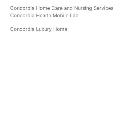
Concordia Home Care and Nursing Services
Concordia Health Mobile Lab
Concordia Luxury Home