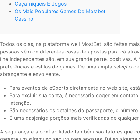
Caça-níqueis E Jogos
Os Mais Populares Games De Mostbet
Cassino
Todos os dias, na plataforma weil MostBet, são feitas mais
pessoas vêm de diferentes casas de apostas para cá atrav
line independentes são, em sua grande parte, positivas. A
preferências e estilos de games. De uma ampla seleção de
abrangente e envolvente.
Para eventos de eSports diretamente no web site, estã
Para excluir sua conta, é necessário coger em contato
intenção.
São necessários os detalhes do passaporte, o número 
É uma dasjenige porções mais verificadas de qualquer 
A segurança e a confiabilidade também são fatores que co
garante um stimmung seguro para apostas. Dá só alguma ol