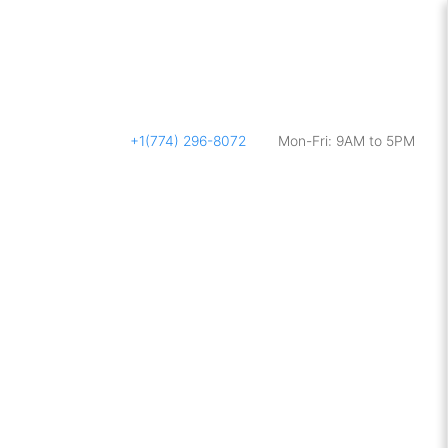
+1(774) 296-8072
Mon-Fri: 9AM to 5PM