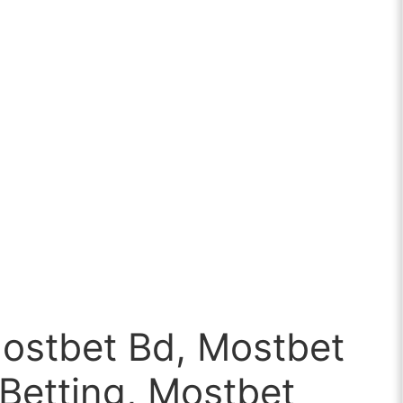
ostbet Bd, Mostbet
Betting, Mostbet