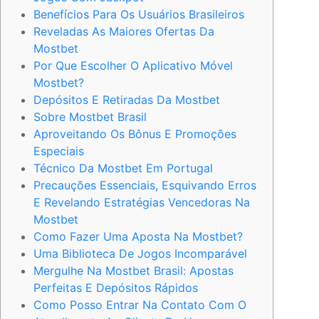
Benefícios Para Os Usuários Brasileiros
Reveladas As Maiores Ofertas Da
Mostbet
Por Que Escolher O Aplicativo Móvel
Mostbet?
Depósitos E Retiradas Da Mostbet
Sobre Mostbet Brasil
Aproveitando Os Bônus E Promoções
Especiais
Técnico Da Mostbet Em Portugal
Precauções Essenciais, Esquivando Erros
E Revelando Estratégias Vencedoras Na
Mostbet
Como Fazer Uma Aposta Na Mostbet?
Uma Biblioteca De Jogos Incomparável
Mergulhe Na Mostbet Brasil: Apostas
Perfeitas E Depósitos Rápidos
Como Posso Entrar Na Contato Com O