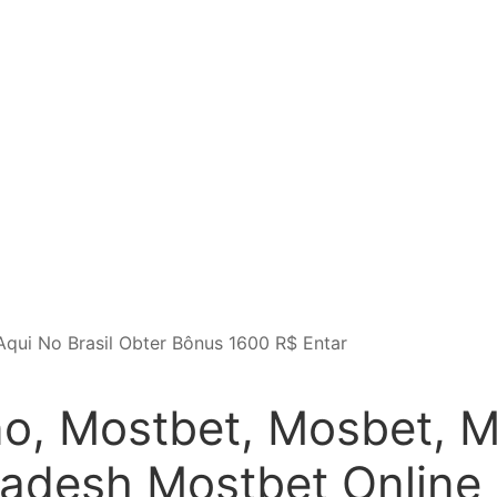
Aqui No Brasil Obter Bônus 1600 R$ Entar
o, Mostbet, Mosbet, M
ladesh Mostbet Online 