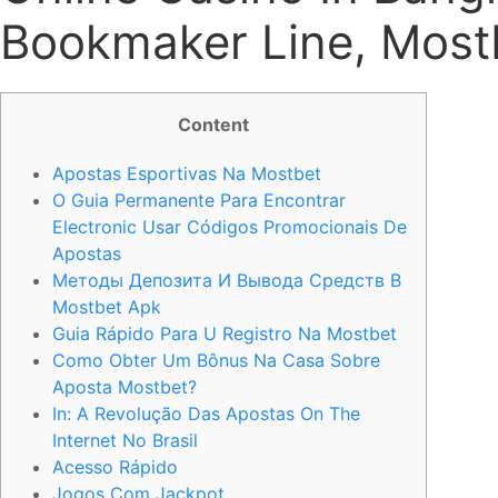
Bookmaker Line, Most
Content
Apostas Esportivas Na Mostbet
O Guia Permanente Para Encontrar
Electronic Usar Códigos Promocionais De
Apostas
Методы Депозита И Вывода Средств В
Mostbet Apk
Guia Rápido Para U Registro Na Mostbet
Como Obter Um Bônus Na Casa Sobre
Aposta Mostbet?
In: A Revolução Das Apostas On The
Internet No Brasil
Acesso Rápido
Jogos Com Jackpot