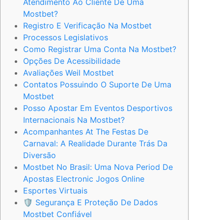
Atendimento Ao Cliente De Uma
Mostbet?
Registro E Verificação Na Mostbet
Processos Legislativos
Como Registrar Uma Conta Na Mostbet?
Opções De Acessibilidade
Avaliações Weil Mostbet
Contatos Possuindo O Suporte De Uma
Mostbet
Posso Apostar Em Eventos Desportivos
Internacionais Na Mostbet?
Acompanhantes At The Festas De
Carnaval: A Realidade Durante Trás Da
Diversão
Mostbet No Brasil: Uma Nova Period De
Apostas Electronic Jogos Online
Esportes Virtuais
🛡️ Segurança E Proteção De Dados
Mostbet Confiável