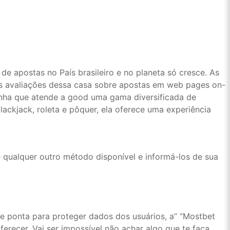
de apostas no País brasileiro e no planeta só cresce. As
 As avaliações dessa casa sobre apostas em web pages on-
linha que atende a good uma gama diversificada de
ackjack, roleta e pôquer, ela oferece uma experiência
e qualquer outro método disponível e informá-los de sua
de ponta para proteger dados dos usuários, a” “Mostbet
recer. Vai ser impossível não achar algo que te faça