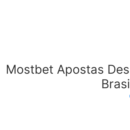
Mostbet Apostas Despo
Bras