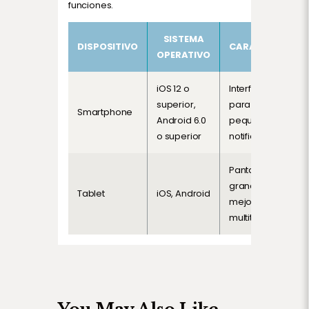
funciones.
SISTEMA
DISPOSITIVO
CARACTERÍSTIC
OPERATIVO
iOS 12 o
Interfaz optimiza
superior,
para pantallas
Smartphone
Android 6.0
pequeñas,
o superior
notificaciones pu
Pantalla más
grande para una
Tablet
iOS, Android
mejor visualizació
multitarea