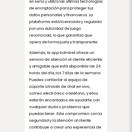
en serio y utiliza las últimas tecnologías
de encriptación para proteger tus
datos personales y financieros. La
plataforma está licenciada y regulada
por una autoridad de juego
reconocida, lo que garantiza que
opera de forma justa y transparente.
Además, la app bdmbet ofrece un
servicio de atención al cliente eficiente
y amigable que está disponible las 24
horas del día, los 7 días de la semana.
Puedes contactar al equipo de
soporte a través de chat en vivo,
correo electrónico o teléfono, y ellos
estarán encantados de ayudarte con
cualquier duda o problema que
puedas tener. Este compromiso con la
seguridad y la atención al cliente
contribuye a crear una experiencia de