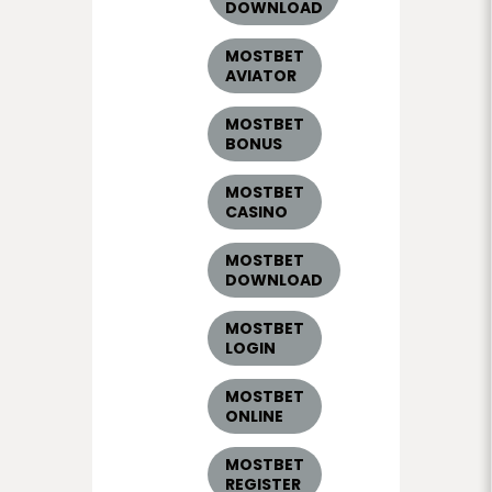
DOWNLOAD
MOSTBET
AVIATOR
MOSTBET
BONUS
MOSTBET
CASINO
MOSTBET
DOWNLOAD
MOSTBET
LOGIN
MOSTBET
ONLINE
MOSTBET
REGISTER