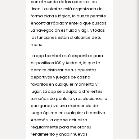
con el mundo de las apuestas en
línea. La interfaz está organizada de
forma clara y lógica, lo que te permite
encontrar rápidamente lo que buscas.
La navegación es fluida y ágil, y todas
las funciones están al alcance de tu
mano.
La app bdmbet está disponible para
dispositivos iOS y Android, lo que te
permite disfrutar de tus apuestas
deportivas y juegos de casino
favoritos en cualquier momento y
lugar. La app se adapta a diferentes
tamaños de pantalla y resoluciones, lo
que garantiza una experiencia de
juego óptima en cualquier dispositivo.
Además, la app se actualiza
regularmente para mejorar su
rendimiento y añadir nuevas