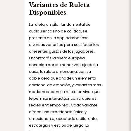
Variantes de Ruleta
Disponibles
La ruleta, un pilar fundamental de
cualquier casino de calidad, se
presenta en la app bdmbet con
diversas variantes para satisfacer los
diferentes gustos de los jugadores.
Encontrarás la ruleta europea,
conocida por su menor ventaja de la
casa, la ruleta americana, con su
doble cero que añade un elemento
adicional de emoción, y variantes más
modernas como la ruleta en vivo, que
te permite interactuar con crupieres
reales en tiempo real. Cada variante
ofrece una experiencia única y
emocionante, adaptada a diferentes
estrategias y estilos de juego. La