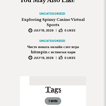
You May Also Like
UNCATEGORIZED
Exploring Spinsy Casino Virtual
Sports
JULY 15, 2026
|
0
LIKES
UNCATEGORIZED
Чисто новата онлайн слот игра
hitnspin с истински пари
JULY 19, 2026
|
0
LIKES
Tags
1 WIN