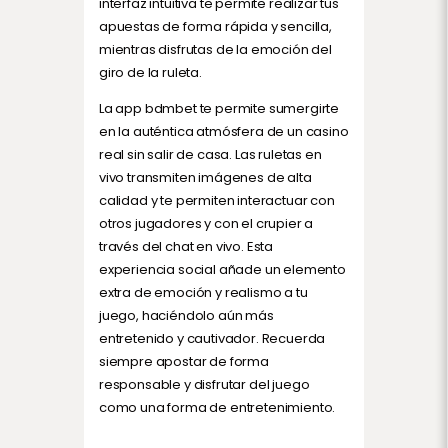
interfaz intuitiva te permite realizar tus
apuestas de forma rápida y sencilla,
mientras disfrutas de la emoción del
giro de la ruleta.
La app bdmbet te permite sumergirte
en la auténtica atmósfera de un casino
real sin salir de casa. Las ruletas en
vivo transmiten imágenes de alta
calidad y te permiten interactuar con
otros jugadores y con el crupier a
través del chat en vivo. Esta
experiencia social añade un elemento
extra de emoción y realismo a tu
juego, haciéndolo aún más
entretenido y cautivador. Recuerda
siempre apostar de forma
responsable y disfrutar del juego
como una forma de entretenimiento.