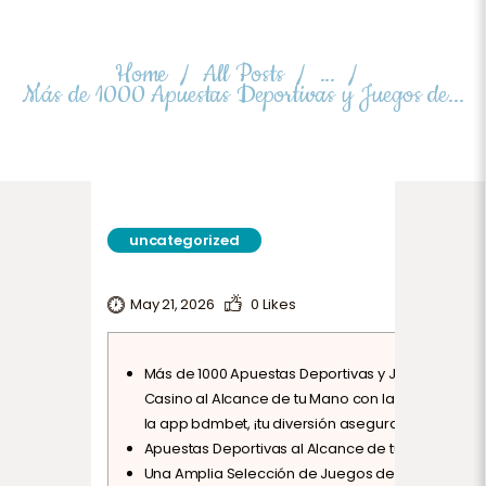
TERMS AND CONDITIONS
descarga de la app b
Home
All Posts
...
Más de 1000 Apuestas Deportivas y Juegos de...
uncategorized
May 21, 2026
0
Likes
Más de 1000 Apuestas Deportivas y Juegos de
Casino al Alcance de tu Mano con la descarga d
la app bdmbet, ¡tu diversión asegurada!
Apuestas Deportivas al Alcance de tu Mano
Una Amplia Selección de Juegos de Casino