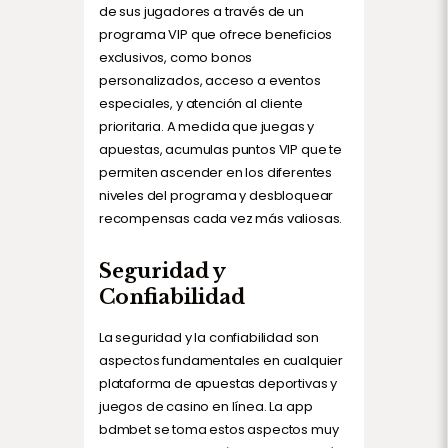
de sus jugadores a través de un
programa VIP que ofrece beneficios
exclusivos, como bonos
personalizados, acceso a eventos
especiales, y atención al cliente
prioritaria. A medida que juegas y
apuestas, acumulas puntos VIP que te
permiten ascender en los diferentes
niveles del programa y desbloquear
recompensas cada vez más valiosas.
Seguridad y
Confiabilidad
La seguridad y la confiabilidad son
aspectos fundamentales en cualquier
plataforma de apuestas deportivas y
juegos de casino en línea. La app
bdmbet se toma estos aspectos muy