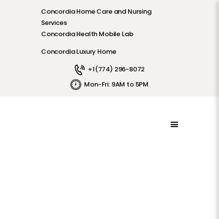
Concordia Home Care and Nursing
Services
LOGIN
Concordia Health Mobile Lab
HOME
Concordia Luxury Home
FRANCHISE
SERVICES
+1(774) 296-8072
EMPLOYEE PORTAL
Mon-Fri: 9AM to 5PM
LABORATORY TESTINGS
LUXURY HOMES
ADULT FOSTER CARE
PAYMENTS
JOIN OUR TEAM
CONTACTS
Más de 1000 Apuestas
ABOUT US
CPR/BLS
Deportivas y Juegos de Casino
PRIVACY POLICY
al Alcance de tu Mano con la