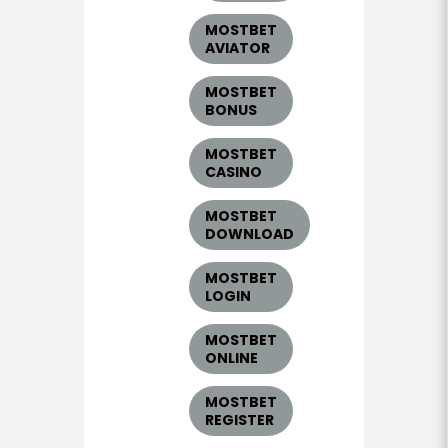
MOSTBET
AVIATOR
MOSTBET
BONUS
MOSTBET
CASINO
MOSTBET
DOWNLOAD
MOSTBET
LOGIN
MOSTBET
ONLINE
MOSTBET
REGISTER