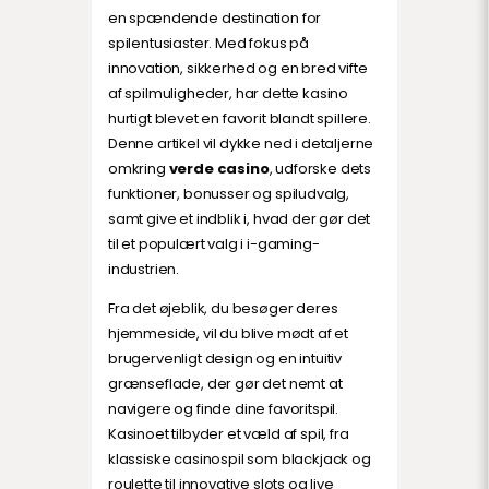
en spændende destination for
spilentusiaster. Med fokus på
innovation, sikkerhed og en bred vifte
af spilmuligheder, har dette kasino
hurtigt blevet en favorit blandt spillere.
Denne artikel vil dykke ned i detaljerne
omkring
verde casino
, udforske dets
funktioner, bonusser og spiludvalg,
samt give et indblik i, hvad der gør det
til et populært valg i i-gaming-
industrien.
Fra det øjeblik, du besøger deres
hjemmeside, vil du blive mødt af et
brugervenligt design og en intuitiv
grænseflade, der gør det nemt at
navigere og finde dine favoritspil.
Kasinoet tilbyder et væld af spil, fra
klassiske casinospil som blackjack og
roulette til innovative slots og live