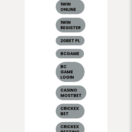
1WIN
ONLINE
1WIN
REGISTER
20BET PL
BCGAME
BC
GAME
LOGIN
CASINO
MOSTBET
CRICKEX
BET
CRICKEX
BETTING