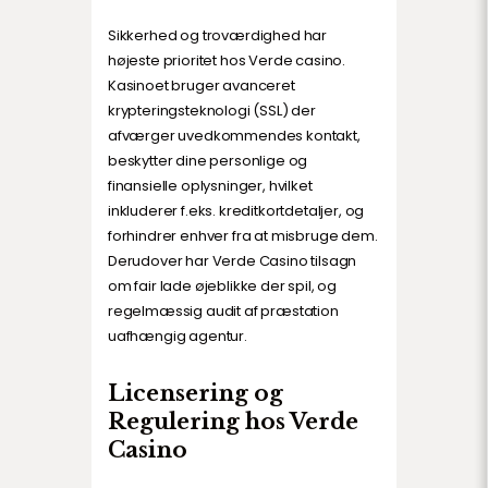
Sikkerhed og troværdighed har
højeste prioritet hos Verde casino.
Kasinoet bruger avanceret
krypteringsteknologi (SSL) der
afværger uvedkommendes kontakt,
beskytter dine personlige og
finansielle oplysninger, hvilket
inkluderer f.eks. kreditkortdetaljer, og
forhindrer enhver fra at misbruge dem.
Derudover har Verde Casino tilsagn
om fair lade øjeblikke der spil, og
regelmæssig audit af præstation
uafhængig agentur.
Licensering og
Regulering hos Verde
Casino