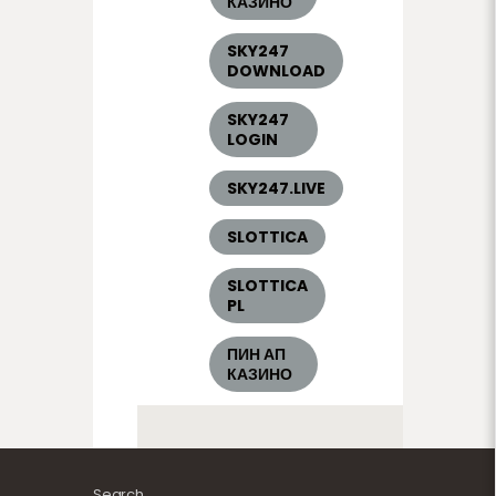
КАЗИНО
SKY247
DOWNLOAD
SKY247
LOGIN
SKY247.LIVE
SLOTTICA
SLOTTICA
PL
ПИН АП
КАЗИНО
Search