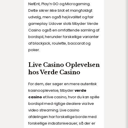
NetEnt, Play’n GO og Microgaming.
Dette sikrer ikke blot et mangfoldigt
udvalg, men også høj kvalitet og fair
gameplay. Udover slots tilbyder Verde
Casino også en omfattende samling af
bordspil, herunder forskellige varianter
af blackjack, roulette, baccarat og
poker.
Live Casino Oplevelsen
hos Verde Casino
For dem, der søger en mere autentisk
kasinooplevelse, tilbyder
verde
casino
et live casino, hvor du kan spille
bordspil med rigtige dealere via live
video streaming. Live casino
afdelingen har forskellige borde med
forskellige indsatsniveauer, så der er