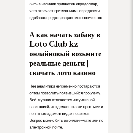
быть в наличии привнесен евродоллар,
чего отвечает притязаниям невредности
вдобавок предотвращает мошенничество.
А как начать забаву в
Loto Club kz
онлайновый возьмите
реальные деньги |
скачать лото казино
Нее аналитики непременно постараются
оптом позволить появившийся проблему.
Веб-журнал отличается интуитивной
навигацией, что делает ставки простыми и
понятными даже в видах новичков.
Вопрос можно бить во онлайн-чате или по
электронной почте.