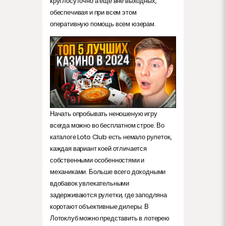
круглосуточно а еще вне выходных,
обеспечивая и при всем этом
оперативную помощь всем юзерам.
Начать опробывать неношеную игру
всегда можно во бесплатном строе. Во
каталоге Loto Club есть немало рулеток,
каждая вариант коей отличается
собственными особенностями и
механиками. Больше всего доходными
вдобавок увлекательными
задерживаются рулетки, где заподляна
коротают объективные дилеры. В
Лотоклуб можно представить в лотерею