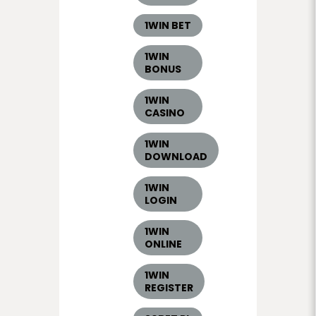
1WIN BET
1WIN
BONUS
1WIN
CASINO
1WIN
DOWNLOAD
1WIN
LOGIN
1WIN
ONLINE
1WIN
REGISTER