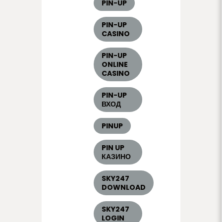
PIN-UP
PIN-UP
CASINO
PIN-UP
ONLINE
CASINO
PIN-UP
ВХОД
PINUP
PIN UP
КАЗИНО
SKY247
DOWNLOAD
SKY247
LOGIN