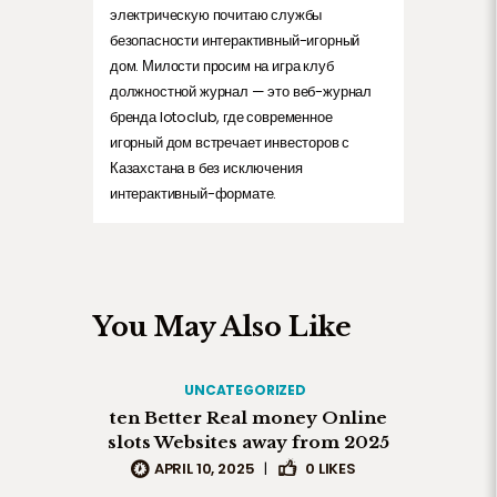
электрическую почитаю службы
безопасности интерактивный-игорный
дом. Милости просим на игра клуб
должностной журнал — это веб-журнал
бренда lotoclub, где современное
игорный дом встречает инвесторов с
Казахстана в без исключения
интерактивный-формате.
You May Also Like
UNCATEGORIZED
ten Better Real money Online
slots Websites away from 2025
APRIL 10, 2025
|
0
LIKES