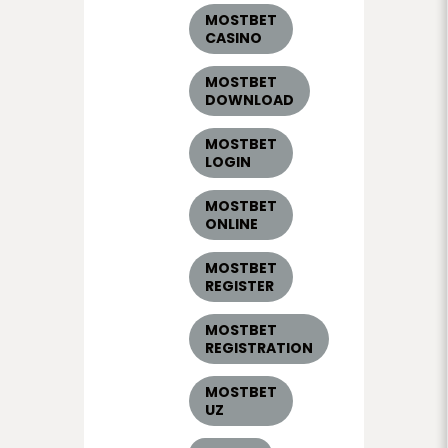
MOSTBET
CASINO
MOSTBET
DOWNLOAD
MOSTBET
LOGIN
MOSTBET
ONLINE
MOSTBET
REGISTER
MOSTBET
REGISTRATION
MOSTBET
UZ