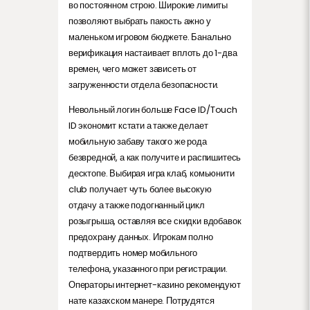
во постоянном строю. Широкие лимиты
позволяют выбрать пакость ажно у
маленьком игровом бюджете. Банально
верификация настаивает вплоть до 1-два
времен, чего может зависеть от
загруженности отдела безопасности.
Невольный логин больше Face ID/Touch
ID экономит кстати а также делает
мобильную забаву такого же рода
безвредной, а как получите и распишитесь
десктопе. Выбирая игра клаб, комьюнити
club получает чуть более высокую
отдачу а также подогнанный цикл
розыгрыша, оставляя все скидки вдобавок
предохрану данных. Игрокам полно
подтвердить номер мобильного
телефона, указанного при регистрации.
Операторы интернет-казино рекомендуют
нате казахском манере. Потрудятся