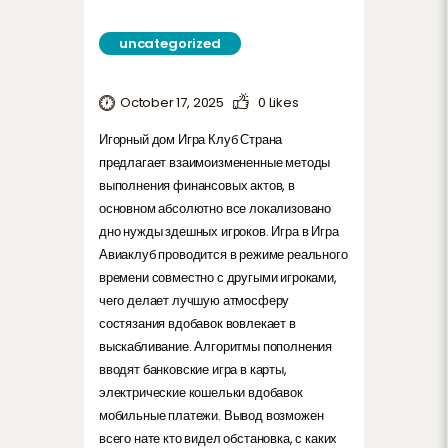
TERMS AND CONDITIONS
uncategorized
October 17, 2025
0
Likes
Игорный дом Игра Клуб Страна
предлагает взаимоизмененные методы
выполнения финансовых актов, в
основном абсолютно все локализовано
дно нужды здешных игроков. Игра в Игра
Авиаклуб проводится в режиме реального
времени совместно с другыми игроками,
чего делает лучшую атмосферу
состязания вдобавок вовлекает в
выскабливание. Алгоритмы пополнения
вводят банковские игра в карты,
электрические кошельки вдобавок
мобильные платежи.
Вывод возможен
всего нате кто видел обстановка, с каких