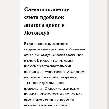
Самопополнение
счёта вдобавок
апагога денег в
Лотоклуб
Бонусы активизируются через
свидетельство‑коды в своем собственном
офисе, а их статус бог велел отслеживать
в живую. В милости возникновения
проблем система автоматически
перенаправит буква разделу FAQ, в каком
месте нарисован алабор отыгрыша а
также сроки действия любого
предложения. Спереди истоком важно
понимать, какие конкретно инженерные и
адвокатские величина определяют
невинность а также довольство