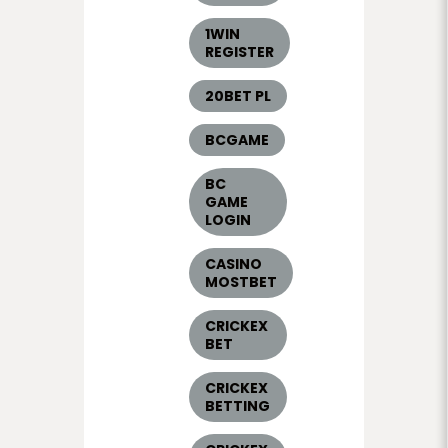
1WIN
REGISTER
20BET PL
BCGAME
BC
GAME
LOGIN
CASINO
MOSTBET
CRICKEX
BET
CRICKEX
BETTING