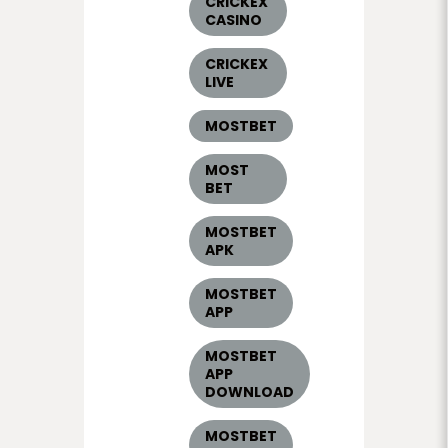
CRICKEX
CASINO
CRICKEX
LIVE
MOSTBET
MOST
BET
MOSTBET
APK
MOSTBET
APP
MOSTBET
APP
DOWNLOAD
MOSTBET