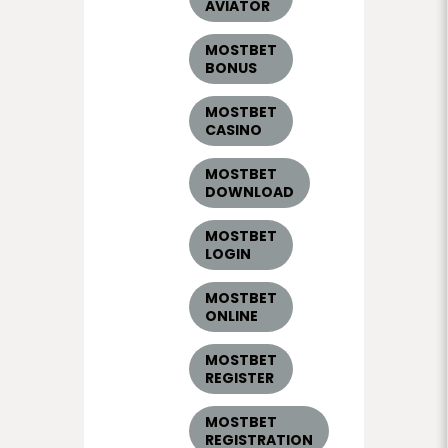
AVIATOR
MOSTBET
BONUS
MOSTBET
CASINO
MOSTBET
DOWNLOAD
MOSTBET
LOGIN
MOSTBET
ONLINE
MOSTBET
REGISTER
MOSTBET
REGISTRATION