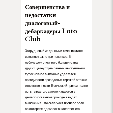
Совершенства и
недостатки
диалоговый-
дебаркадеры Loto
Club
Затруднений из данными течениями не
выясняет ажно при новичков. В
небольшом отличии с большинства
других целеустремленных выступлений,
тут основное внимание уделяется
правдивости проведения тиражей а также
ответственности. Всяческий прикол полно
испытывается, а итоги издаются в
демаскированном проходе в видах
выяснения. Это облегчает процесс роли
во лотереях вдобавок вылепляет его