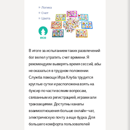
В итоге за испытанием таких развлечений
бог велел утратить счет времени. Я
рекомендуем выверять время сессий, абы
не оказаться в трудном положении.
Служба помощи Игра Клуба трудится
круглые сутки и расположена взять на
буксир по части всяким вопросам,
связанным из регистрацией, играми али
транзакциями. Доступны каналы
взаимоотношения больше онлайн-чат,
электрическую почту а еще будка. Для
большего комфорта пользователей