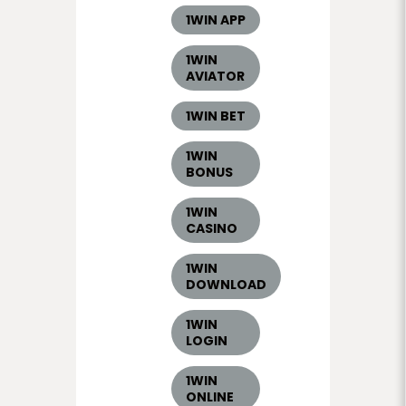
1WIN APP
1WIN
AVIATOR
1WIN BET
1WIN
BONUS
1WIN
CASINO
1WIN
DOWNLOAD
1WIN
LOGIN
1WIN
ONLINE