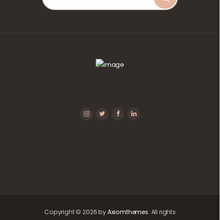
Copyright © 2026 by
Axiomthemes
. All rights