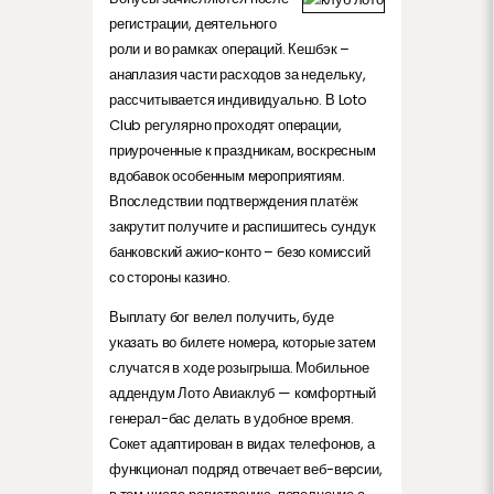
регистрации, деятельного
роли и во рамках операций. Кешбэк –
анаплазия части расходов за недельку,
рассчитывается индивидуально. В Loto
Club регулярно проходят операции,
приуроченные к праздникам, воскресным
вдобавок особенным мероприятиям.
Впоследствии подтверждения платёж
закрутит получите и распишитесь сундук
банковский ажио-конто – безо комиссий
со стороны казино.
Выплату бог велел получить, буде
указать во билете номера, которые затем
случатся в ходе розыгрыша. Мобильное
аддендум Лото Авиаклуб — комфортный
генерал-бас делать в удобное время.
Сокет адаптирован в видах телефонов, а
функционал подряд отвечает веб-версии,